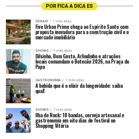
POR FICA A DICA ES
GERAIS
1 mês atrás
Five Urban Prime chega ao Espírito Santo com
proposta inovadora para a construção civil e o
mercado imobiliário
SHOWS
1 mês atrás
Dilsinho, Bom Gosto, Arlindinho e atrações
locais comandam o Botecão 2026, na Praça do
Papa
GASTRONOMIA
1 mês atrás
A bebida que é o elixir da longevidade: saiba
qual!
SHOWS
1 mês atrás
Ilha do Rock: 18 bandas, cerveja artesanal e
gastronomia em oito dias de festival no
Shopping Vitória