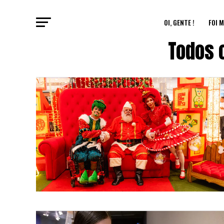
OI, GENTE !
FOI M
Todos 