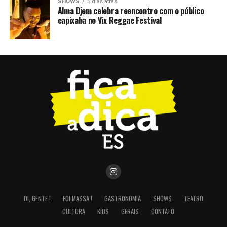
SHOWS
5 dias atrás
Alma Djem celebra reencontro com o público
capixaba no Vix Reggae Festival
OI, GENTE !
FOI MASSA !
GASTRONOMIA
SHOWS
TEATRO
CULTURA
KIDS
GERAIS
CONTATO