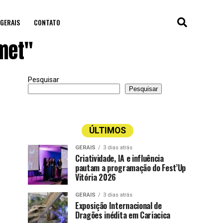
GERAIS
CONTATO
met"
Pesquisar
Pesquisar
ÚLTIMOS
GERAIS
3 dias atrás
Criatividade, IA e influência
pautam a programação do Fest’Up
Vitória 2026
GERAIS
3 dias atrás
Exposição Internacional de
Dragões inédita em Cariacica