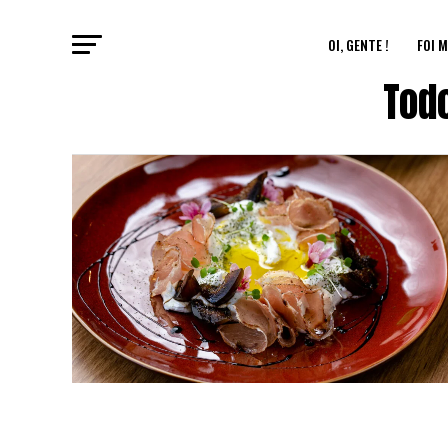
OI, GENTE !
FOI M
Tod