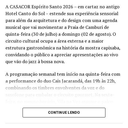
Local:
Tantra Vitória – Praia de Camburi – Vitória (ES)
A CASACOR Espírito Santo 2026 – em cartaz no antigo
Hotel Canto do Sol – estende sua experiência sensorial
Ingressos:
vendas a partir de 13 de agosto pelo
para além da arquitetura e do design com uma agenda
site
Onticket.com.br
.
musical que vai movimentar a Praia de Camburi de
Setores:
quinta-feira (30 de julho) a domingo (02 de agosto). O
• Pista Pé na Areia – a partir de R$ 80 (meia-entrada)
circuito cultural ocupa a área externa e a maior
• Espaço Premium – a partir de R$ 110 (meia-entrada)
estrutura gastronômica na história da mostra capixaba,
• Lounges – informações @booaproducoes
convidando o público a apreciar apresentações ao vivo
que vão do jazz à bossa nova.
Realização:
Booa Produções e Backstage Eventos.
A programação semanal tem início na quinta-feira com
Informações:
@booaproducoes.
a performance do duo Cais Jacarandá, das 19h às 22h,
combinando os timbres envolventes da voz e do
saxofone para embalar o circuito gourmet. Na sexta-
feira, no mesmo horário, Vila na Voz assume o palco
trazendo experiências em muitos ritmos e estilos, desde
CONTINUE LENDO
o reggae até o rock e o blues.
Já no sábado, é a vez de Anginha Buaiz e Fábio Calazans