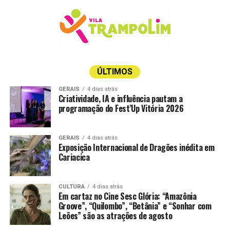
performarem com o melhor da bossa nova e da MPB.
Encerrando a agenda, no domingo, o músico Pelissari
comanda a trilha sonora da tarde com hits do pop rock
internacional e nacional, das 16h às 19h.
Vale lembrar que o polo gastronômico da mostra é de
ÚLTIMOS
acesso gratuito, sem a necessidade de aquisição de
GERAIS
4 dias atrás
ingresso. Mas caso você queira aproveitar a viagem e
Criatividade, IA e influência pautam a
programação do Fest’Up Vitória 2026
curtir um pouco mais do universo da arquitetura e
decoração, os ingressos
estão à venda aqui
.
GERAIS
4 dias atrás
A temporada de 30 anos da CASACOR ES segue em
Exposição Internacional de Dragões inédita em
cartaz até o dia 8 de setembro.
Cariacica
CULTURA
4 dias atrás
Em cartaz no Cine Sesc Glória: “Amazônia
Groove”, “Quilombo”, “Betânia” e “Sonhar com
Leões” são as atrações de agosto