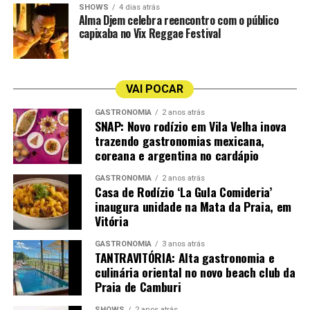
SHOWS
4 dias atrás
Alma Djem celebra reencontro com o público
capixaba no Vix Reggae Festival
VAI POCAR
GASTRONOMIA
2 anos atrás
SNAP: Novo rodízio em Vila Velha inova
trazendo gastronomias mexicana,
Vila na Voz
coreana e argentina no cardápio
Anginha Buaiz
GASTRONOMIA
2 anos atrás
Cais Jacarandá
Pelissari
Casa de Rodízio ‘La Gula Comideria’
inaugura unidade na Mata da Praia, em
Agenda Musical da Semana na CASACOR ES 2026
Vitória
Quando:
30 de julho a 02 de agosto
Programação:
GASTRONOMIA
3 anos atrás
TANTRAVITÓRIA: Alta gastronomia e
Quinta-feira: Cais Jacarandá (Voz e Sax) | 19h
culinária oriental no novo beach club da
Sexta-feira: Vila na Voz (Voz e Violão) | 19h
Praia de Camburi
Sábado: Anginha Buaiz e Fábio Calazans (Voz e Violão) |
19h
SHOWS
2 anos atrás