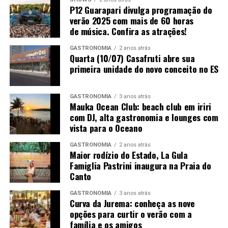
P12 Guarapari divulga programação do
Domingo: Pelissari | 16h
verão 2025 com mais de 60 horas
Local:
Área Gastronômica da CASACOR ES 2026
de música. Confira as atrações!
(Antigo Hotel Canto do Sol, Orla da Praia de Camburi,
Vitória)
GASTRONOMIA
2 anos atrás
Quarta (10/07) Casafruti abre sua
Acesso:
Gratuito para o circuito gastronômico e de
primeira unidade do novo conceito no ES
lazer. Os ingressos para o circuito completo de
arquitetura e decoração estão disponíveis na plataforma
oficial
appcasacor.com.br
.
GASTRONOMIA
3 anos atrás
Mauka Ocean Club: beach club em iriri
com DJ, alta gastronomia e lounges com
vista para o Oceano
GASTRONOMIA
2 anos atrás
Maior rodízio do Estado, La Gula
Famiglia Pastrini inaugura na Praia do
Canto
GASTRONOMIA
3 anos atrás
Curva da Jurema: conheça as nove
opções para curtir o verão com a
família e os amigos