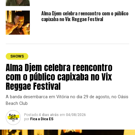
Alma Djem celebra reencontro com o público
TÓPICOS RELACIONADOS:
LINHARES
SERTANEJO
VITÓRIA
capixaba no Vix Reggae Festival
SHOWS
Alma Djem celebra reencontro
com o público capixaba no Vix
Reggae Festival
A banda desembarca em Vitória no dia 29 de agosto, no Oásis
Beach Club
Postado
4 dias atrás
em
04/08/2026
por
Fica a Dica ES