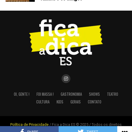
OI, GENTE !
FOI MASSA !
GASTRONOMIA
SHOWS
TEATRO
CULTURA
KIDS
GERAIS
CONTATO
Política de Privacidade
/ Fica a Dica ES © 2025 / Todos os direitos
reservados. | Design por
Nexfera Digital