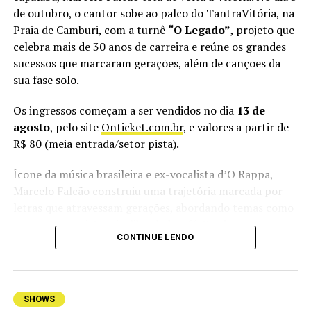
vocalista.
de outubro, o cantor sobe ao palco do TantraVitória, na
Praia de Camburi, com a turnê
“O Legado”
, projeto que
Além do Alma Djem, o Vix Reggae Festival terá no line
celebra mais de 30 anos de carreira e reúne os grandes
up as bandas Adão Negro, Rasta Joint e Filosofia Reggae.
sucessos que marcaram gerações, além de canções da
Ao todo, serão mais 14 horas de música à beira-mar,
sua fase solo.
reunindo artistas de diferentes gerações do reggae
brasileiro.
Os ingressos começam a ser vendidos no dia
13 de
agosto
, pelo site
Onticket.com.br
, e valores a partir de
Vix Reggae Festival
R$ 80 (meia entrada/setor pista).
Quando:
29 de agosto (sábado), às 14h
Ícone da música brasileira e ex-vocalista d’O Rappa,
Marcelo Falcão construiu uma trajetória marcada por
Local:
Oásis Beach Club, Vitória
letras que atravessam gerações, abordando temas como
esperança, resistência, liberdade e fé. Desde o
Atrações:
Adão Negro, Alma Djem, Rasta Joint, Filosofia
CONTINUE LENDO
lançamento do primeiro álbum solo,
“Viver Mais Leve
Reggae, entre outras
Que o Ar”
, em 2019, o cantor vem explorando novas
Ingressos:
a partir de R$ 60
sonoridades e mensagens. O novo projeto,
“O Legado”
,
reforça essa trajetória e promove um encontro entre
SHOWS
Vendas:
https://articket.com.br/e/6304/vix-reggae-
diferentes gerações da música brasileira, com