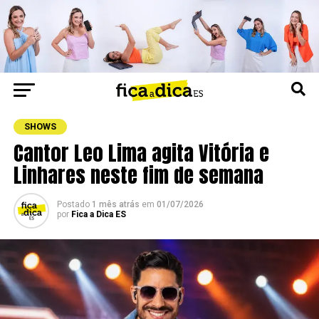
SHOWS
Cantor Leo Lima agita Vitória e
Linhares neste fim de semana
Postado
1 mês atrás
em
01/07/2026
por
Fica a Dica ES