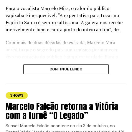
Para o vocalista Marcelo Mira, o calor do público
capixaba é inesquecível: “A expectativa para tocar no
Espírito Santo é sempre altíssima! A galera nos recebe
incrivelmente bem e canta junto do início ao fim”, diz.
Com mais de duas décadas de estrada, Marcelo Mira
acredita que o segredo para uma música permanecer
viva no coração do público é simples: verdade. Para o
compositor, são as histórias reais e os sentimentos
CONTINUE LENDO
sinceros que transformam uma canção em companhia
para diferentes fases da vida. “Em primeiro lugar tem
que ter verdade. É essa verdade na música que faz uma
conexão direta com quem está ouvindo e acaba se
SHOWS
identificando. No fim, a gente fala de sentimentos que
Marcelo Falcão retorna a Vitória
todo mundo, em algum momento, vai viver. É isso que
com a turnê “O Legado”
faz uma música atravessar gerações”, afirma.
Essa autenticidade está presente em praticamente todo
Sunset Marcelo Falcão acontece no dia 3 de outubro, no