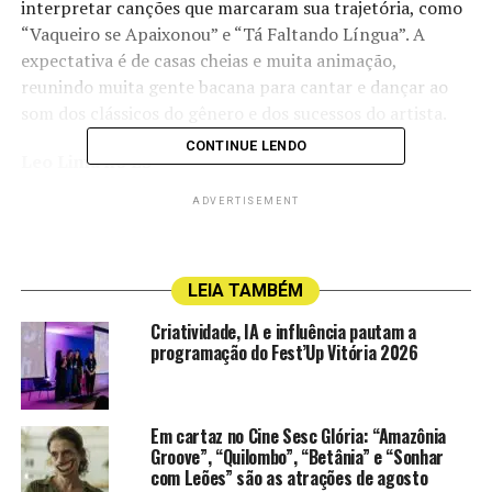
interpretar canções que marcaram sua trajetória, como
“Vaqueiro se Apaixonou” e “Tá Faltando Língua”. A
expectativa é de casas cheias e muita animação,
reunindo muita gente bacana para cantar e dançar ao
som dos clássicos do gênero e dos sucessos do artista.
CONTINUE LENDO
Leo Lima no ES
03 de julho (sexta-feira)
ADVERTISEMENT
Horário:
21h30
Local:
Wanted Pub – Vitória (Rua Manoel Gonçalves
Carneiro, 35, Triângulo das Bermudas, Praia do Canto –
LEIA TAMBÉM
Vitória)
Ingressos:
A partir de R$ 60,00
Criatividade, IA e influência pautam a
programação do Fest’Up Vitória 2026
04 de julho (sábado)
Horário:
20h
Local:
La Brasa – Linhares (Rua Nair Durão Guimarães,
Em cartaz no Cine Sesc Glória: “Amazônia
123, Três Barras – Linhares)
Groove”, “Quilombo”, “Betânia” e “Sonhar
Ingressos:
A partir de R$ 30,00
com Leões” são as atrações de agosto