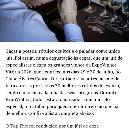
Além das diferentes combinações de proteínas, todas as
Já no primeiro dia de 2024, quem comanda as
tábuas contam com três acompanhamentos à escolha
festividades no Mauka é a dupla sertaneja Breno &
do cliente. As opções são: Arroz Pilaf, Garlic Mashed
Bernardo ao lado da DJ Monia Lombardi.
Potato, Jacket Potato, Caesar Salad, Salada da Casa,
Fritas, El Ranchito, Aussie Mac N’ Cheese e Legumes.
Tábuas para compartilhar (Outback Boards)
Taças a postos, rótulos ocultos e o paladar como único
juiz. Foi assim, numa degustação às cegas, que um júri de
Período:
até 4 de outubro de 2026
especialistas elegeu os grandes vinhos da ExpoVinhos
Disponibilidade:
Oferta válida para os Outback físicos
Vitória 2026, que acontece nos dias 29 e 30 de julho, no
(unidades no Shopping Vitória, Shopping Vila Velha e
Clube Álvares Cabral. O resultado saiu antes mesmo de a
Shopping Mestre Álvaro – Serra), delivery (App Meu
feira abrir as portas: os 30 melhores rótulos do evento,
Outback e plataformas Ifood) e pedidos para viagem.
sendo cinco em cada uma das seis categorias. Durante a
ExpoVinhos, todos estarão marcados com um selo
Informações:
https://www.outback.com.br/outback-
especial, um atalho para quem quer ir direto ao que há
boards
de melhor. Confira a lista completa abaixo.
O Top Five foi conduzido por um júri de doze