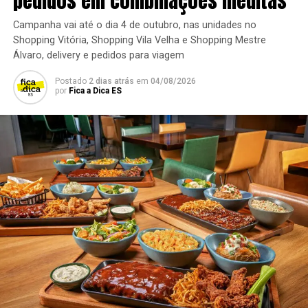
pedidos em combinações inéditas
Campanha vai até o dia 4 de outubro, nas unidades no
Shopping Vitória, Shopping Vila Velha e Shopping Mestre
Álvaro, delivery e pedidos para viagem
Postado
2 dias atrás
em
04/08/2026
por
Fica a Dica ES
Além disso, para acompanhar o momento relaxante e de
descontração não faltam opções de bebidas. Com uma
extensa cartela de bebidas as opções variam desde
caipirinhas tradicionais até coquetéis tropicais. O Santo
Mauka (R$37,90) leva gin, xarope de de capim santo,
limão e tônica em sua composição; o Iriri Summer
(R$26,90), é feito de vodka, gengibre, xarope de maçã e
limão; uma outra opção é o Clericot brut 1L (R$180,00),
com espumante brut ou vinho branco, mix de frutas
frescas, e triplo sec. Na cartela também há espaço para
o especial do dia (R$39,90), que é uma criação do dia do