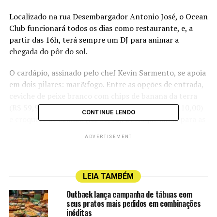
Localizado na rua Desembargador Antonio José, o Ocean
Club funcionará todos os dias como restaurante, e, a
partir das 16h, terá sempre um DJ para animar a
chegada do pôr do sol.
O cardápio, assinado pelo chef Kevin Sarmento, se apoia
em dois pilares: mar&fogo. Entre as opções de entrada,
ceviche de peixe branco com chips de banana da terra
(R$ 59,90), um delicioso polvo na manteiga (R$ 110,00)
CONTINUE LENDO
e croquete de salmão (R$ 56,90). Destaque ainda para as
moquequinhas de siri (R$ 74,90), sururu (R$ 64,90) e
ADVERTISEMENT
camarãozinho (R$ 69,90). Vale compartilhar com os
amigos o camarão cremoso com cebola crispy (R$
194,90). O arroz de mariscos (R$ 329,90) também brilha
LEIA TAMBÉM
entre as opções.
Outback lança campanha de tábuas com
Os risotos variam do grana padano com medalhão de filé
seus pratos mais pedidos em combinações
mignon (R$ 94,90), ao limone com salmão grelhado (R$
inéditas