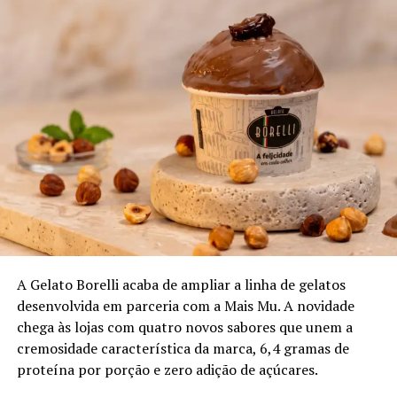
Instagram: @maukaoceanclub
TÓPICOS RELACIONADOS:
BEACH CLUB
GASTRONOMIA
IRIRI
Veja a lista completa com os premiados no Top Five
da ExpoVinhos Vitória 2026.
Branco Novo Mundo
Errazuris Chardonay – produtor Viña Errazuris, Vale do
Concagua; uva Chardonnay; safra 2023
A Gelato Borelli acaba de ampliar a linha de gelatos
desenvolvida em parceria com a Mais Mu. A novidade
Litoral Sauv Blanc – produtor Vale Leyda; uva Sauv
chega às lojas com quatro novos sabores que unem a
Blanc; safra 2024
cremosidade característica da marca, 6,4 gramas de
proteína por porção e zero adição de açúcares.
QPQ Gran Reserva – produtor Maipo; uva Chardonnay;
safra 2024