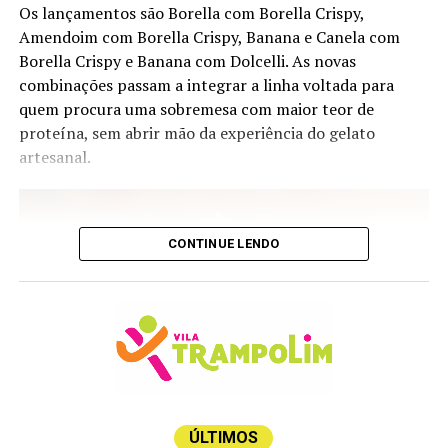
Os lançamentos são Borella com Borella Crispy,
Amendoim com Borella Crispy, Banana e Canela com
Salton Virtude – produtor Campanha Gaúcha; uva
Borella Crispy e Banana com Dolcelli. As novas
Chardonnay; safra 2025
combinações passam a integrar a linha voltada para
Sauvignon Blanc, edição Costeira – produtor Viña
quem procura uma sobremesa com maior teor de
Requingua, Tapihue, Casa Blanc Chile; uva Sauvignon
proteína, sem abrir mão da experiência do gelato
Blanc; safra 2025
artesanal.
Branco Velho Mundo
Bricco Dei Guazzi Gavi – produtor Piemonte; uva
CONTINUE LENDO
Cortese; safra
Guru Branco 750 ml – produtor Wine & Soul Portugal,
Douro; uva Blend de Uvas Brancas Códega do Larinho,
Gouveio, Rabigato, Viosinho); safra 2023
Heredias Dop – produtor Quinta das Heredias Portugal;
uva Arinto, Gouveio Rabigato, Viosino; safra 2025
ÚLTIMOS