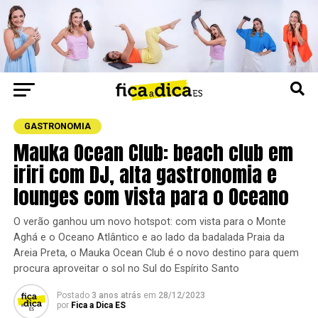
GASTRONOMIA
Mauka Ocean Club: beach club em
iriri com DJ, alta gastronomia e
lounges com vista para o Oceano
O verão ganhou um novo hotspot: com vista para o Monte
Aghá e o Oceano Atlântico e ao lado da badalada Praia da
Areia Preta, o Mauka Ocean Club é o novo destino para quem
procura aproveitar o sol no Sul do Espírito Santo
Postado
3 anos atrás
em
28/12/2023
por
Fica a Dica ES