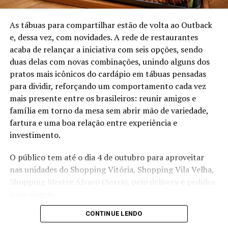
bartender.
Além disso, drinks clássicos também são servidos, Mojito
As tábuas para compartilhar estão de volta ao Outback
(R$34,90), Penicillin (R$36,90), Moscow Mule (R$33,90),
e, dessa vez, com novidades. A rede de restaurantes
Honey Gin (R$39,90) e muitas outras opções como
acaba de relançar a iniciativa com seis opções, sendo
cachaça, saque e variedades de vodkas. E claro que, na
duas delas com novas combinações, unindo alguns dos
praia, o que não pode faltar é cerveja bem gelada, as
pratos mais icônicos do cardápio em tábuas pensadas
opções se estendem para Spaten (R$12,90), Stella
para dividir, reforçando um comportamento cada vez
(R$13,90), Corona (R$14,90) e Becks (R$15,90). Para os
mais presente entre os brasileiros: reunir amigos e
fãs de vinhos e espumantes a cartela também não
família em torno da mesa sem abrir mão de variedade,
decepciona, com rótulos de bebidas chilenas, argentinos
fartura e uma boa relação entre experiência e
e italianos a carta varia entre vinhos brancos, tintos e
investimento.
verdes.
O público tem até o dia 4 de outubro para aproveitar
O Mauka é multiuso: perfeito para reunir a família, se
nas unidades do Shopping Vitória, Shopping Vila Velha,
divertir com os amigos ou sediar um encontro de verão.
Shopping Mestre Álvaro (Serra), pelo delivery e pedidos
É possível optar pelo day use – modalidade em que os
para viagem.
clientes podem reservar uma mesa ou lounge para curtir
CONTINUE LENDO
Confira as opções!
o dia todo. Haverá também opção de atendimento por