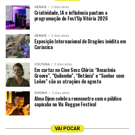
No Espírito Santo, os consumidores podem encontrar
Quinta Carmo – produtor Bacalhoa Portugal; uva
GERAIS
2 dias atrás
os novos sabores nas unidades da Gelato Borelli da Praia
Criatividade, IA e influência pautam a
Roupeiro, Antão Vaz, Arinto; safra 2023
do Canto e do Shopping Vitória, de acordo com a
programação do Fest’Up Vitória 2026
disponibilidade de estoque.
Riporta Pecorino – produtor Fantini Itália; uva
Pecorino; safra 2024
GERAIS
2 dias atrás
Exposição Internacional de Dragões inédita em
Cariacica
Espumante
Champagne Jules Pierlot Premier Cru Millésimé Brut BR
CULTURA
2 dias atrás
750 ml – produtor Collery França, Champagne; uva
Em cartaz no Cine Sesc Glória: “Amazônia
Groove”, “Quilombo”, “Betânia” e “Sonhar com
Chardonnay, Meunier, Pinot Noir; safra 2019
Leões” são as atrações de agosto
Espumante Casa Perini Nature 750 ml – produtor Vale
SHOWS
2 dias atrás
Trentino, Farroupilha/RS Brasil; uva Chardonnay e
Alma Djem celebra reencontro com o público
Pinot Noir; safra S/SF
capixaba no Vix Reggae Festival
Espumante Esperanto – produtor Tenute Di Casalnuovo
Teviso; uva Glera; safra Indeterminada
VAI POCAR