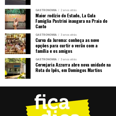
Vinho Licoroso Eden – produtor Vale Trentino –
GASTRONOMIA
2 anos atrás
Maior rodízio do Estado, La Gula
Farroupilha/RS Brasil; uva Moscatos Aromáticos; safra
Famiglia Pastrini inaugura na Praia do
S/SF
Canto
Tinto Velho Mundo
GASTRONOMIA
3 anos atrás
Curva da Jurema: conheça as nove
Cantanhede Res – produtor Beira Atlantica Portugal;
opções para curtir o verão com a
família e os amigos
uva Baga; safra 2021
GASTRONOMIA
3 anos atrás
Mouchão TN 750 ml – produtor Mouchão, Portugal,
Cervejaria Azzurra abre nova unidade na
Alentejo; uva Alicant Bouschet, Trincadeira; safra 2018
Rota do Ipês, em Domingos Martins
Quinta da Bacalhoa Tinto – produtor Península de
Setúbal; uva Carbenet Sauvignon, Merlot; safra 2018
Solestá – produtor Velenosi, Itália; uva Montepulciano,
Sangiovese; safra 2022
Terra Dão Reserva – produtor Casa dos