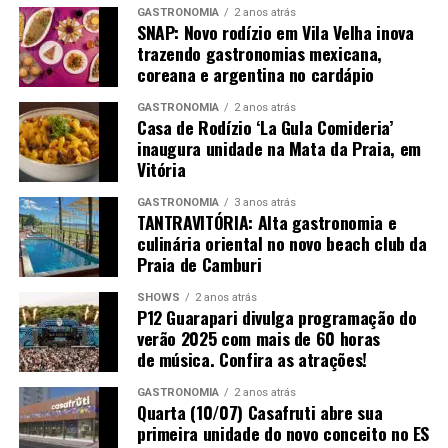
Espumante Garibaldi VG Nature Blanc De Blanc –
GASTRONOMIA
2 anos atrás
SNAP: Novo rodízio em Vila Velha inova
produtor Serra Gaúcha; uva 100% Chardonnay; safra
trazendo gastronomias mexicana,
Não Safrado
coreana e argentina no cardápio
Puro Uno – produtor Puro Uno/Vale Do Uco; uva Pinot
GASTRONOMIA
2 anos atrás
Noir e Chardonnay; safra S/N
Casa de Rodízio ‘La Gula Comideria’
inaugura unidade na Mata da Praia, em
Vitória
Vinho Sobremesa
GASTRONOMIA
3 anos atrás
Gravuras de Côa Doc Porto White – produtor Douro; uva
TANTRAVITÓRIA: Alta gastronomia e
Códega do Larinho, Gouveio, Rabigato e Viosinho; safra
culinária oriental no novo beach club da
Praia de Camburi
Salton Atos Licoroso – produtor Campanha Gaúcha; uva
SHOWS
2 anos atrás
Chardonnay; safra NA
P12 Guarapari divulga programação do
verão 2025 com mais de 60 horas
San Jose de Apalta Late Havest – produtor San Jose de
de música. Confira as atrações!
Apalta Late Havest; uva Viogner; safra 2020
GASTRONOMIA
2 anos atrás
Quarta (10/07) Casafruti abre sua
Terrazas Petit Maseng – produtor Argentina; uva Petit
primeira unidade do novo conceito no ES
Maseng; safra NA