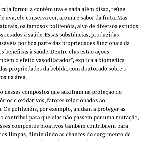
, cuja fórmula contém uva e nada além disso, reúne
 uva, ele conserva cor, aroma e sabor da fruta. Mas
urais, os famosos polifenóis, alvo de diversos estudos
associados à saúde. Essas substâncias, produzidas
nsáveis por boa parte das propriedades funcionais da
es benéficas à saúde. Dentre elas estão ações
ambém o efeito vasodilatador”, explica a biomédica
das propriedades da bebida, com doutorado sobre o
os na área.
rico nesses compostos que auxiliam na proteção do
rios e oxidativos, fatores relacionados ao
 Os polifenóis, por exemplo, ajudam a proteger as
Isso contribui para que elas não passem por uma mutação,
 Esses compostos bioativos também contribuem para
eos limpas, diminuindo as chances do surgimento de