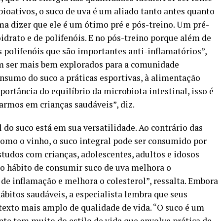
bioativos, o suco de uva é um aliado tanto antes quanto
ma dizer que ele é um ótimo pré e pós-treino. Um pré-
idrato e de polifenóis. E no pós-treino porque além de
s polifenóis que são importantes anti-inflamatórios”,
riam ser mais bem explorados para a comunidade
onsumo do suco a práticas esportivas, à alimentação
portância do equilíbrio da microbiota intestinal, isso é
armos em crianças saudáveis”, diz.
 do suco está em sua versatilidade. Ao contrário das
 como o vinho, o suco integral pode ser consumido por
studos com crianças, adolescentes, adultos e idosos
 o hábito de consumir suco de uva melhora o
e inflamação e melhora o colesterol”, ressalta. Embora
ábitos saudáveis, a especialista lembra que seus
texto mais amplo de qualidade de vida. “O suco é um
te tem muito do estilo de vida que envolve prática de