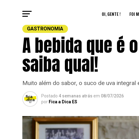
OI, GENTE !
FOI M
GASTRONOMIA
A bebida que é o
saiba qual!
Muito além do sabor, o suco de uva integral 
Postado
4 semanas atrás
em
08/07/2026
por
Fica a Dica ES