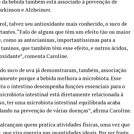
 da bebida também está associado à prevenção de
arkinson e Alzheimer.
rol, talvez seu antioxidante mais conhecido, o suco de
antes. “Falo de alguns que têm um efeito tão ou maior
, como as antocianinas, importantíssimas para a
 taninos, que também têm esse efeito, e outros ácidos,
oxidante”, comenta Caroline.
 do suco de uva já demonstraram, também, associação
tamente porque a bebida melhora a microbiota. Esse
ta o intestino desempenha funções essenciais para o
microbiota intestinal está diretamente relacionada à
so, ter uma microbiota intestinal equilibrada acaba
dando na prevenção de várias doenças”, afirma Caroline.
alcançam quem pratica atividades físicas, uma vez que
, que vira energia nas quantidades ideais. Por ser fonte