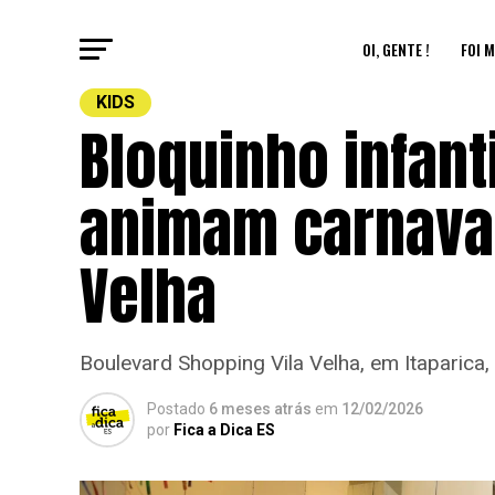
OI, GENTE !
FOI M
KIDS
Bloquinho infant
animam carnaval
Velha
Boulevard Shopping Vila Velha, em Itaparica,
Postado
6 meses atrás
em
12/02/2026
por
Fica a Dica ES