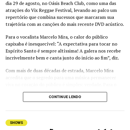
dia 29 de agosto, no Oásis Beach Club, como uma das
atrações do Vix Reggae Festival, levando ao palco um
repertório que combina sucessos que marcaram sua
trajetória com as canções do mais recente DVD acústico.
Para o vocalista Marcelo Mira, o calor do público
capixaba é inesquecível: “A expectativa para tocar no
Espírito Santo é sempre altíssima! A galera nos recebe
incrivelmente bem e canta junto do início ao fim”, diz.
Com mais de duas décadas de estrada, Marcelo Mira
acredita que o segredo para uma música permanecer
viva no coração do público é simples: verdade. Para o
compositor, são as histórias reais e os sentimentos
CONTINUE LENDO
sinceros que transformam uma canção em companhia
para diferentes fases da vida. “Em primeiro lugar tem
que ter verdade. É essa verdade na música que faz uma
conexão direta com quem está ouvindo e acaba se
SHOWS
identificando. No fim, a gente fala de sentimentos que