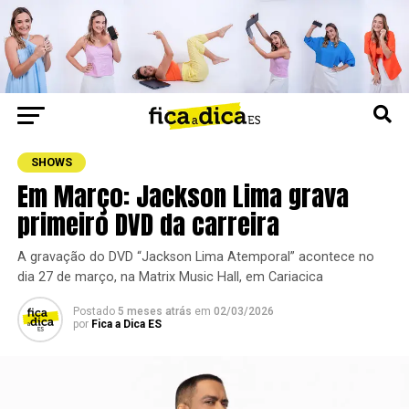
SHOWS
Em Março: Jackson Lima grava
primeiro DVD da carreira
A gravação do DVD “Jackson Lima Atemporal” acontece no
dia 27 de março, na Matrix Music Hall, em Cariacica
Postado
5 meses atrás
em
02/03/2026
por
Fica a Dica ES