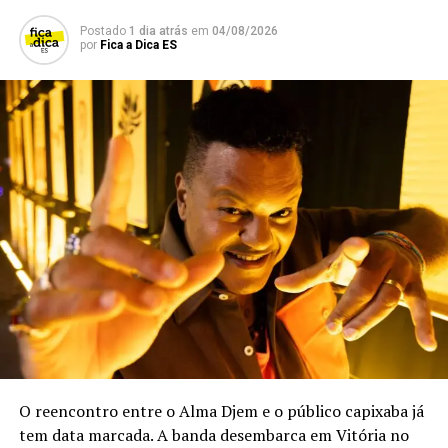
Postado
1 dia atrás
em
04/08/2026
Ingressos:
por
Fica a Dica ES
https://lebillet.com.br/event/2642/gravacao-dvd-
atemporal-jackson-lima-27-marco-Cariacica-ES
Crédito da foto:
BRAZA Studio Criativo
TÓPICOS RELACIONADOS:
CARIACICA
CULTURA
MÚSICA
SHOWS
O reencontro entre o Alma Djem e o público capixaba já
tem data marcada. A banda desembarca em Vitória no