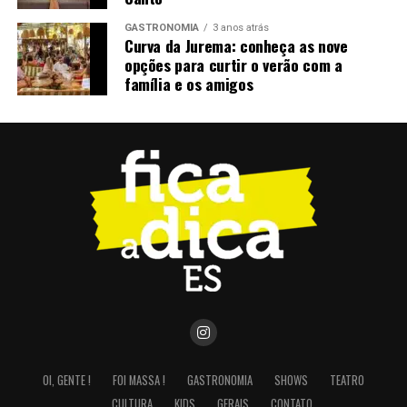
GASTRONOMIA
3 anos atrás
Curva da Jurema: conheça as nove
opções para curtir o verão com a
família e os amigos
OI, GENTE !
FOI MASSA !
GASTRONOMIA
SHOWS
TEATRO
CULTURA
KIDS
GERAIS
CONTATO