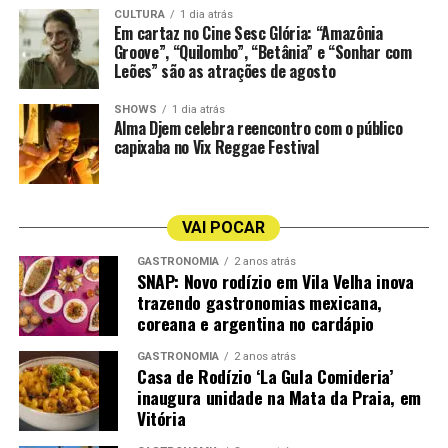
Vila na Voz
Anginha Buaiz
CULTURA
1 dia atrás
Em cartaz no Cine Sesc Glória: “Amazônia
Groove”, “Quilombo”, “Betânia” e “Sonhar com
Cais Jacarandá
Pelissari
Leões” são as atrações de agosto
Agenda Musical da Semana na CASACOR ES 2026
Quando:
30 de julho a 02 de agosto
SHOWS
1 dia atrás
Alma Djem celebra reencontro com o público
Programação:
capixaba no Vix Reggae Festival
Quinta-feira: Cais Jacarandá (Voz e Sax) | 19h
Sexta-feira: Vila na Voz (Voz e Violão) | 19h
Sábado: Anginha Buaiz e Fábio Calazans (Voz e Violão) |
VAI POCAR
19h
Domingo: Pelissari | 16h
GASTRONOMIA
2 anos atrás
SNAP: Novo rodízio em Vila Velha inova
Local:
Área Gastronômica da CASACOR ES 2026
trazendo gastronomias mexicana,
(Antigo Hotel Canto do Sol, Orla da Praia de Camburi,
coreana e argentina no cardápio
Vitória)
Acesso:
Gratuito para o circuito gastronômico e de
GASTRONOMIA
2 anos atrás
Casa de Rodízio ‘La Gula Comideria’
lazer. Os ingressos para o circuito completo de
inaugura unidade na Mata da Praia, em
arquitetura e decoração estão disponíveis na plataforma
Vitória
oficial
appcasacor.com.br
.