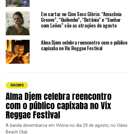
as idades cantando e se conectando com músicas que
permanecem vivas, independentemente do tempo. Esse
Em cartaz no Cine Sesc Glória: “Amazônia
DVD chega em um momento muito especial e maduro da
Groove”, “Quilombo”, “Betânia” e “Sonhar
minha carreira, como uma grande celebração e
com Leões” são as atrações de agosto
agradecimento”, destaca Jackson Lima.
Alma Djem celebra reencontro com o público
A gravação também simboliza um reencontro afetivo
capixaba no Vix Reggae Festival
com o público capixaba e com a própria história do
cantor, que ao longo de mais de duas décadas construiu
uma identidade musical baseada na emoção, potência
vocal e forte presença de palco.
SHOWS
Gravação do DVD ‘Jackson Lima Atemporal’
Alma Djem celebra reencontro
Quando:
27 de março (sexta-feira), a partir das 20h
com o público capixaba no Vix
Reggae Festival
Local:
Matrix Music Hall -Rua Waldemar Siepierski, nº 2
– Rio Branco, Cariacica
A banda desembarca em Vitória no dia 29 de agosto, no Oásis
Beach Club
Classificação indicativa:
16 anos