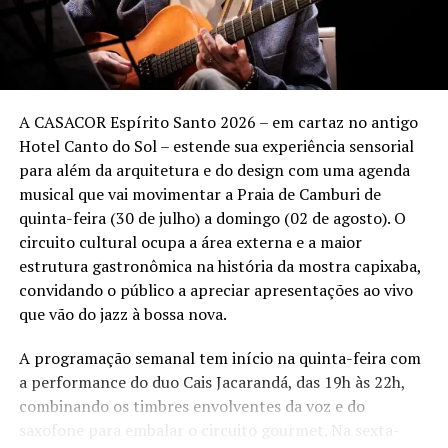
Sunset Marcelo Falcão – Turnê “O Legado”
Quando:
3 de outubro (sábado)
Local:
Tantra Vitória – Praia de Camburi – Vitória (ES)
A CASACOR Espírito Santo 2026 – em cartaz no antigo
Hotel Canto do Sol – estende sua experiência sensorial
Ingressos:
vendas a partir de 13 de agosto pelo
para além da arquitetura e do design com uma agenda
site
Onticket.com.br
.
musical que vai movimentar a Praia de Camburi de
Setores:
quinta-feira (30 de julho) a domingo (02 de agosto). O
• Pista Pé na Areia – a partir de R$ 80 (meia-entrada)
circuito cultural ocupa a área externa e a maior
• Espaço Premium – a partir de R$ 110 (meia-entrada)
estrutura gastronômica na história da mostra capixaba,
• Lounges – informações @booaproducoes
convidando o público a apreciar apresentações ao vivo
que vão do jazz à bossa nova.
Realização:
Booa Produções e Backstage Eventos.
A programação semanal tem início na quinta-feira com
Informações:
@booaproducoes.
a performance do duo Cais Jacarandá, das 19h às 22h,
combinando os timbres envolventes da voz e do
saxofone para embalar o circuito gourmet. Na sexta-