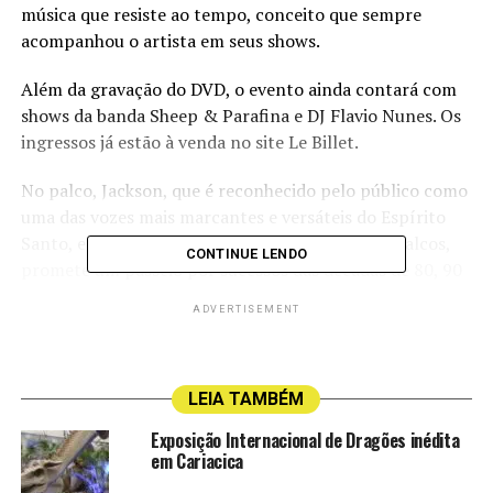
música que resiste ao tempo, conceito que sempre
acompanhou o artista em seus shows.
Além da gravação do DVD, o evento ainda contará com
shows da banda Sheep & Parafina e DJ Flavio Nunes. Os
ingressos já estão à venda no site Le Billet.
No palco, Jackson, que é reconhecido pelo público como
uma das vozes mais marcantes e versáteis do Espírito
Santo, e que construiu uma carreira sólida nos palcos,
CONTINUE LENDO
promete um passeio por sucessos das décadas de 80, 90
e 2000, reunindo influências do pop e do rock
ADVERTISEMENT
internacional. O repertório inclui releituras de ícones
como Bon Jovi, Tina Turner, A-ha e Eros Ramazzotti,
além de interpretações marcantes de clássicos que se
LEIA TAMBÉM
tornaram assinatura de suas apresentações.
Exposição Internacional de Dragões inédita
“Escolhi o título Atemporal porque representa
em Cariacica
exatamente o que vivo nos shows: ver pessoas de todas