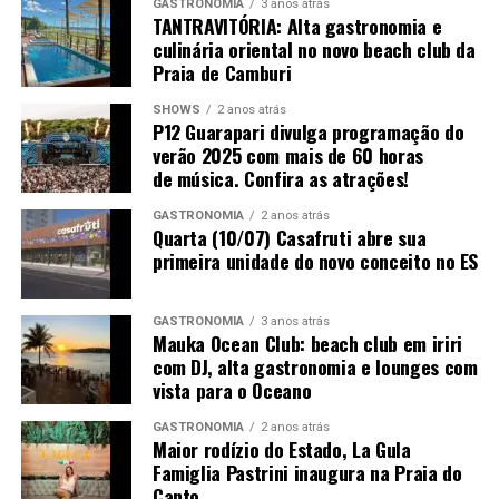
GASTRONOMIA
3 anos atrás
TANTRAVITÓRIA: Alta gastronomia e
culinária oriental no novo beach club da
Praia de Camburi
SHOWS
2 anos atrás
P12 Guarapari divulga programação do
verão 2025 com mais de 60 horas
de música. Confira as atrações!
GASTRONOMIA
2 anos atrás
Quarta (10/07) Casafruti abre sua
primeira unidade do novo conceito no ES
GASTRONOMIA
3 anos atrás
Mauka Ocean Club: beach club em iriri
com DJ, alta gastronomia e lounges com
vista para o Oceano
GASTRONOMIA
2 anos atrás
Maior rodízio do Estado, La Gula
Famiglia Pastrini inaugura na Praia do
Canto