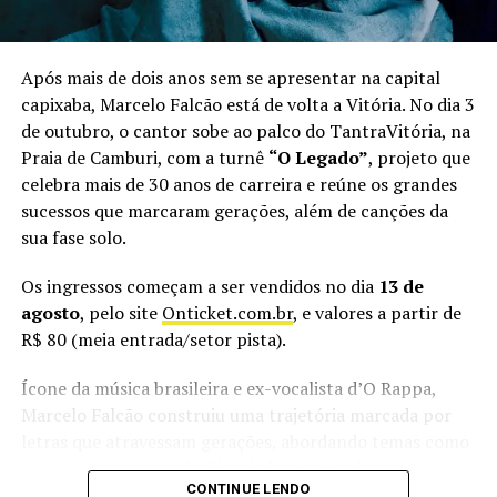
a trajetória do grupo. “O público pode esperar um show
com músicas do nosso DVD acústico, mas também com
aquelas que fazem parte da nossa história e que a galera
Após mais de dois anos sem se apresentar na capital
do Espírito Santo conhece muito bem”, adianta o
capixaba, Marcelo Falcão está de volta a Vitória. No dia 3
vocalista.
de outubro, o cantor sobe ao palco do TantraVitória, na
Praia de Camburi, com a turnê
“O Legado”
, projeto que
Além do Alma Djem, o Vix Reggae Festival terá no line
celebra mais de 30 anos de carreira e reúne os grandes
up as bandas Adão Negro, Rasta Joint e Filosofia Reggae.
sucessos que marcaram gerações, além de canções da
Ao todo, serão mais 14 horas de música à beira-mar,
sua fase solo.
reunindo artistas de diferentes gerações do reggae
brasileiro.
Os ingressos começam a ser vendidos no dia
13 de
agosto
, pelo site
Onticket.com.br
, e valores a partir de
Vix Reggae Festival
R$ 80 (meia entrada/setor pista).
Quando:
29 de agosto (sábado), às 14h
Ícone da música brasileira e ex-vocalista d’O Rappa,
Marcelo Falcão construiu uma trajetória marcada por
Local:
Oásis Beach Club, Vitória
letras que atravessam gerações, abordando temas como
esperança, resistência, liberdade e fé. Desde o
Atrações:
Adão Negro, Alma Djem, Rasta Joint, Filosofia
CONTINUE LENDO
lançamento do primeiro álbum solo,
“Viver Mais Leve
Reggae, entre outras