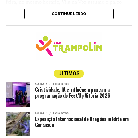
feira, no mesmo horário, Vila na Voz assume o palco
trazendo experiências em muitos ritmos e estilos, desde
CONTINUE LENDO
o reggae até o rock e o blues.
Já no sábado, é a vez de Anginha Buaiz e Fábio Calazans
performarem com o melhor da bossa nova e da MPB.
Encerrando a agenda, no domingo, o músico Pelissari
comanda a trilha sonora da tarde com hits do pop rock
internacional e nacional, das 16h às 19h.
Vale lembrar que o polo gastronômico da mostra é de
ÚLTIMOS
acesso gratuito, sem a necessidade de aquisição de
GERAIS
1 dia atrás
ingresso. Mas caso você queira aproveitar a viagem e
Criatividade, IA e influência pautam a
programação do Fest’Up Vitória 2026
curtir um pouco mais do universo da arquitetura e
decoração, os ingressos
estão à venda aqui
.
GERAIS
1 dia atrás
A temporada de 30 anos da CASACOR ES segue em
Exposição Internacional de Dragões inédita em
cartaz até o dia 8 de setembro.
Cariacica