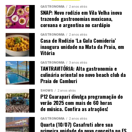
Espumante Garibaldi VG Nature Blanc De Blanc –
GASTRONOMIA
2 anos atrás
SNAP: Novo rodízio em Vila Velha inova
produtor Serra Gaúcha; uva 100% Chardonnay; safra
trazendo gastronomias mexicana,
Não Safrado
coreana e argentina no cardápio
Puro Uno – produtor Puro Uno/Vale Do Uco; uva Pinot
GASTRONOMIA
2 anos atrás
Noir e Chardonnay; safra S/N
Casa de Rodízio ‘La Gula Comideria’
inaugura unidade na Mata da Praia, em
Vitória
Vinho Sobremesa
GASTRONOMIA
3 anos atrás
Gravuras de Côa Doc Porto White – produtor Douro; uva
TANTRAVITÓRIA: Alta gastronomia e
Códega do Larinho, Gouveio, Rabigato e Viosinho; safra
culinária oriental no novo beach club da
Praia de Camburi
Salton Atos Licoroso – produtor Campanha Gaúcha; uva
SHOWS
2 anos atrás
Chardonnay; safra NA
P12 Guarapari divulga programação do
verão 2025 com mais de 60 horas
San Jose de Apalta Late Havest – produtor San Jose de
de música. Confira as atrações!
Apalta Late Havest; uva Viogner; safra 2020
GASTRONOMIA
2 anos atrás
Quarta (10/07) Casafruti abre sua
Terrazas Petit Maseng – produtor Argentina; uva Petit
primeira unidade do novo conceito no ES