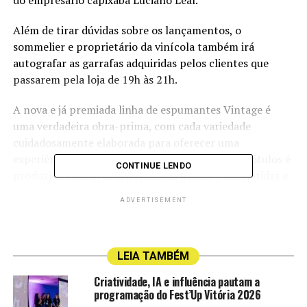
Além de tirar dúvidas sobre os lançamentos, o
sommelier e proprietário da vinícola também irá
autografar as garrafas adquiridas pelos clientes que
passarem pela loja de 19h às 21h.
A nova e já premiada linha de espumantes Vintage é
uma verdadeira obra-prima, com cada variedade
cuidadosamente elaborada para oferecer uma
experiência sensorial única. Cada um dos cinco rótulos é
CONTINUE LENDO
produzido com uvas selecionadas a dedo e submetidas a
um processo de elaboração extremamente cuidadoso. O
ADVERTISEMENT
resultado são vinhos espumantes que combinam
perfeitamente os aromas, sabores e texturas, criando
uma experiência sofisticada e refinada.
LEIA TAMBÉM
A linha é composta por: Vintage Moscatel Blended,
Criatividade, IA e influência pautam a
Vintage Blanc de Noir, Vintage Brut Barricado, Vintage
programação do Fest’Up Vitória 2026
Nature e Vintage Rosé de Noir, cada um com seu próprio