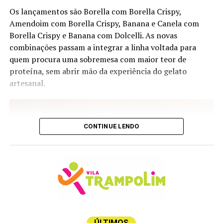
safra 2024
Os lançamentos são Borella com Borella Crispy,
Amendoim com Borella Crispy, Banana e Canela com
Salton Virtude – produtor Campanha Gaúcha; uva
Borella Crispy e Banana com Dolcelli. As novas
Chardonnay; safra 2025
combinações passam a integrar a linha voltada para
Sauvignon Blanc, edição Costeira – produtor Viña
quem procura uma sobremesa com maior teor de
Requingua, Tapihue, Casa Blanc Chile; uva Sauvignon
proteína, sem abrir mão da experiência do gelato
Blanc; safra 2025
artesanal.
Branco Velho Mundo
Bricco Dei Guazzi Gavi – produtor Piemonte; uva
CONTINUE LENDO
Cortese; safra
Guru Branco 750 ml – produtor Wine & Soul Portugal,
Douro; uva Blend de Uvas Brancas Códega do Larinho,
Gouveio, Rabigato, Viosinho); safra 2023
Heredias Dop – produtor Quinta das Heredias Portugal;
uva Arinto, Gouveio Rabigato, Viosino; safra 2025
ÚLTIMOS