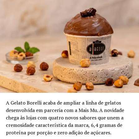
TÓPICOS RELACIONADOS:
CASA PERINI
ESPUMANTE
VINTAGE
VITÓRIA
Veja a lista completa com os premiados no Top Five
da ExpoVinhos Vitória 2026.
Branco Novo Mundo
Errazuris Chardonay – produtor Viña Errazuris, Vale do
Concagua; uva Chardonnay; safra 2023
A Gelato Borelli acaba de ampliar a linha de gelatos
desenvolvida em parceria com a Mais Mu. A novidade
Litoral Sauv Blanc – produtor Vale Leyda; uva Sauv
chega às lojas com quatro novos sabores que unem a
Blanc; safra 2024
cremosidade característica da marca, 6,4 gramas de
proteína por porção e zero adição de açúcares.
QPQ Gran Reserva – produtor Maipo; uva Chardonnay;