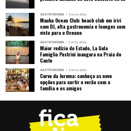
Maseng; safra NA
Vinho Licoroso Eden – produtor Vale Trentino –
GASTRONOMIA
3 anos atrás
Mauka Ocean Club: beach club em iriri
Farroupilha/RS Brasil; uva Moscatos Aromáticos; safra
com DJ, alta gastronomia e lounges com
S/SF
vista para o Oceano
Tinto Velho Mundo
GASTRONOMIA
2 anos atrás
Maior rodízio do Estado, La Gula
Cantanhede Res – produtor Beira Atlantica Portugal;
Famiglia Pastrini inaugura na Praia do
Canto
uva Baga; safra 2021
GASTRONOMIA
3 anos atrás
Mouchão TN 750 ml – produtor Mouchão, Portugal,
Curva da Jurema: conheça as nove
Alentejo; uva Alicant Bouschet, Trincadeira; safra 2018
opções para curtir o verão com a
família e os amigos
Quinta da Bacalhoa Tinto – produtor Península de
Setúbal; uva Carbenet Sauvignon, Merlot; safra 2018
Solestá – produtor Velenosi, Itália; uva Montepulciano,
Sangiovese; safra 2022