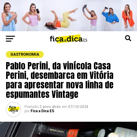
GASTRONOMIA
Pablo Perini, da vinícola Casa
Perini, desembarca em Vitória
para apresentar nova linha de
espumantes Vintage
Postado
2 anos atrás
em
07/10/2024
por
Fica a Dica ES