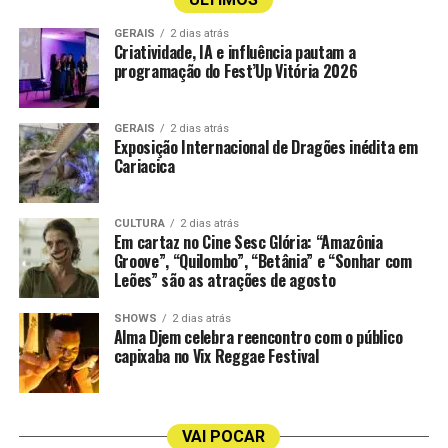
No Espírito Santo, os consumidores podem encontrar
Quinta Carmo – produtor Bacalhoa Portugal; uva
GERAIS
2 dias atrás
os novos sabores nas unidades da Gelato Borelli da Praia
Criatividade, IA e influência pautam a
Roupeiro, Antão Vaz, Arinto; safra 2023
do Canto e do Shopping Vitória, de acordo com a
programação do Fest’Up Vitória 2026
disponibilidade de estoque.
Riporta Pecorino – produtor Fantini Itália; uva
Pecorino; safra 2024
GERAIS
2 dias atrás
Exposição Internacional de Dragões inédita em
Cariacica
Espumante
Champagne Jules Pierlot Premier Cru Millésimé Brut BR
CULTURA
2 dias atrás
750 ml – produtor Collery França, Champagne; uva
Em cartaz no Cine Sesc Glória: “Amazônia
Groove”, “Quilombo”, “Betânia” e “Sonhar com
Chardonnay, Meunier, Pinot Noir; safra 2019
Leões” são as atrações de agosto
Espumante Casa Perini Nature 750 ml – produtor Vale
SHOWS
2 dias atrás
Trentino, Farroupilha/RS Brasil; uva Chardonnay e
Alma Djem celebra reencontro com o público
Pinot Noir; safra S/SF
capixaba no Vix Reggae Festival
Espumante Esperanto – produtor Tenute Di Casalnuovo
Teviso; uva Glera; safra Indeterminada
VAI POCAR