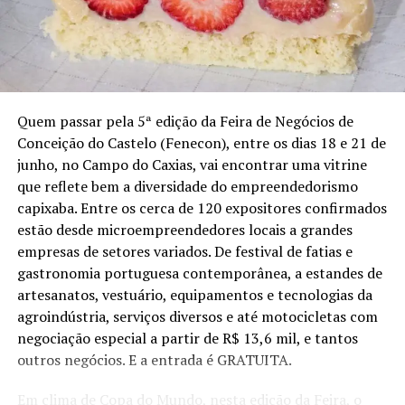
edição marca a consolidação da iniciativa como um
espaço de incentivo ao protagonismo juvenil. “O sucesso
da primeira edição mostrou o tamanho do potencial e da
criatividade dos nossos jovens. Este ano ampliamos a
programação, criamos novas oportunidades de negócios
e reforçamos o compromisso de colocar a juventude no
Quem passar pela 5ª edição da Feira de Negócios de
centro do desenvolvimento econômico, social e cultural
Conceição do Castelo (Fenecon), entre os dias 18 e 21 de
da nossa cidade”, afirma.
junho, no Campo do Caxias, vai encontrar uma vitrine
que reflete bem a diversidade do empreendedorismo
Shows ao vivo
capixaba. Entre os cerca de 120 expositores confirmados
A programação musical da feira vai reunir artistas de
estão desde microempreendedores locais a grandes
diferentes estilos ao longo dos três dias de evento. Na
empresas de setores variados. De festival de fatias e
abertura, sobem ao palco o grupo SambADM, com sua
gastronomia portuguesa contemporânea, a estandes de
mistura de samba e pagode, e a cantora Flávia
artesanatos, vestuário, equipamentos e tecnologias da
Mendonça, que apresenta um repertório com clássicos
agroindústria, serviços diversos e até motocicletas com
do axé, sucessos do pop e músicas autorais. Na quinta-
negociação especial a partir de R$ 13,6 mil, e tantos
feira (2), o ritmo continua com os shows das bandas
outros negócios. E a entrada é GRATUITA.
Samba Júnior e Pele Morena, referências do samba e
pagode no Espírito Santo. Já na sexta-feira (3), o
Em clima de Copa do Mundo, nesta edição da Feira, o