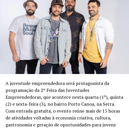
Experiências agregadas
Para a Copa do Mundo, a casa criou duas modalidades de
experiência. A primeira é o Passaporte Arena Rancho, no
valor de R$ 189,90 por pessoa, que inclui reserva
antecipada com mapa de mesas, rodízio de carnes,
música ao vivo, couvert artístico e acesso completo ao
evento.
Já quem busca mais exclusividade poderá optar
pelo Lounge Arena Rancho, espaço reservado com
mesas para até quatro pessoas. Neste formato, a reserva
A juventude empreendedora será protagonista da
é realizada mediante pagamento antecipado de 20%,
programação da 2ª Feira das Juventudes
com consumação mínima de R$ 500. O valor é
Empreendedoras, que acontece nesta quarta (1º), quinta
integralmente revertido em alimentos, bebidas, couvert
(2) e sexta-feira (3), no bairro Porto Canoa, na Serra.
artístico, playground e taxa de serviço.
Com entrada gratuita, o evento reúne mais de 15 horas
de atividades voltadas à economia criativa, cultura,
Outro diferencial da Arena Rancho será o Wine Bar
gastronomia e geração de oportunidades para jovens
exclusivo, desenvolvido em parceria com a Carpe Diem.