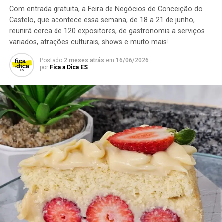
Com entrada gratuita, a Feira de Negócios de Conceição do
Quando:
13 de junho (sábado)
Castelo, que acontece essa semana, de 18 a 21 de junho,
reunirá cerca de 120 expositores, de gastronomia a serviços
Atração musical:
Tamiris Casotto e banda
variados, atrações culturais, shows e muito mais!
Postado
2 meses atrás
em
16/06/2026
Local:
Rancho Beliskão (Rua José Celso Cláudio, 134,
por
Fica a Dica ES
Jardim Camburi, Vitória
Reservas:
Antecipadas e limitadas
Abertura do Rancho:
Segunda a sábado, de 11h às 23h,
e domingo, de 11h às 18h.
TÓPICOS RELACIONADOS:
COPA DO MUNDO
GASTRONOMIA
MÚSICA
VITÓRIA
Glauco é atração da sexta-feira
Para o organizador da feira, Jiberlandio Sahad, a segunda