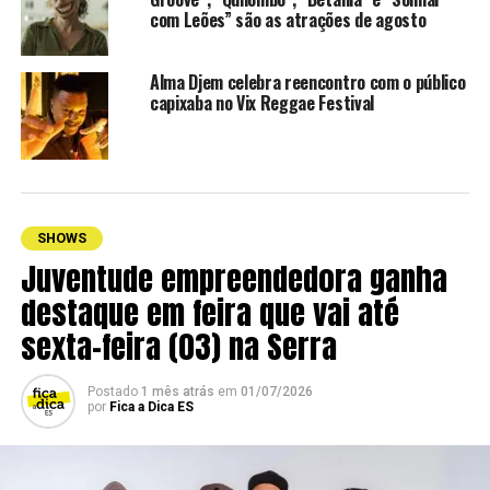
com Leões” são as atrações de agosto
Alma Djem celebra reencontro com o público
capixaba no Vix Reggae Festival
SHOWS
Juventude empreendedora ganha
destaque em feira que vai até
sexta-feira (03) na Serra
Postado
1 mês atrás
em
01/07/2026
por
Fica a Dica ES