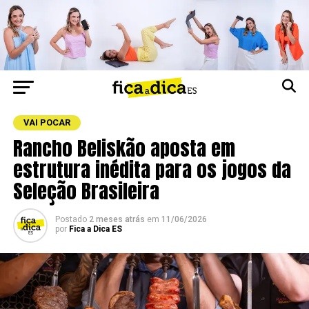
VAI POCAR
Rancho Beliskão aposta em
estrutura inédita para os jogos da
Seleção Brasileira
Postado
2 meses atrás
em
11/06/2026
por
Fica a Dica ES