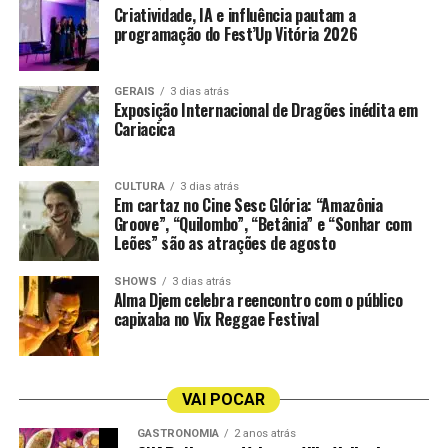
Criatividade, IA e influência pautam a
programação do Fest’Up Vitória 2026
GERAIS
3 dias atrás
Exposição Internacional de Dragões inédita em
Cariacica
CULTURA
3 dias atrás
Em cartaz no Cine Sesc Glória: “Amazônia
Groove”, “Quilombo”, “Betânia” e “Sonhar com
Leões” são as atrações de agosto
SHOWS
3 dias atrás
Alma Djem celebra reencontro com o público
Pagode do Abreu
capixaba no Vix Reggae Festival
A abertura oficial da arena acontece no dia 11 de junho,
a partir das 15 horas, em um evento especial para
convidados. A programação marca o início da Copa do
Canjicão da Leda Confeitaria
VAI POCAR
Mundo 2026 com a transmissão ao vivo da cerimônia
Neste ano, além dos tradicionais brigadeiros gourmet,
oficial e do jogo inaugural entre México e África do Sul
GASTRONOMIA
2 anos atrás
bombons, bolos no pote e copos da felicidade, a