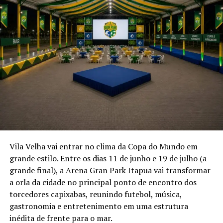
que costuma reunir crianças, jovens e famílias em torno
de um objetivo comum, vai muito além da simples busca
por completar um álbum. “Para o cooperativismo de
crédito, esse momento representa uma oportunidade
prática de desenvolver habilidades importantes para a
vida em sociedade, como diálogo, respeito, paciência e
colaboração. Quando uma criança participa de uma
troca de figurinhas, ela aprende, de forma natural,
conceitos que levará para toda a vida, como negociação,
liderança, empatia e tomada de decisões. É uma
experiência que ensina a valorizar recursos,
compreender que nem tudo acontece imediatamente e
Vila Velha vai entrar no clima da Copa do Mundo em
reconhecer a importância das relações construídas por
grande estilo. Entre os dias 11 de junho e 19 de julho (a
meio da cooperação. Esses são princípios que dialogam
grande final), a Arena Gran Park Itapuã vai transformar
diretamente com a essência do cooperativismo”, destaca
a orla da cidade no principal ponto de encontro dos
Mayara Caus.
torcedores capixabas, reunindo futebol, música,
gastronomia e entretenimento em uma estrutura
Doces juninos e o famoso festival de fatias
inédita de frente para o mar.