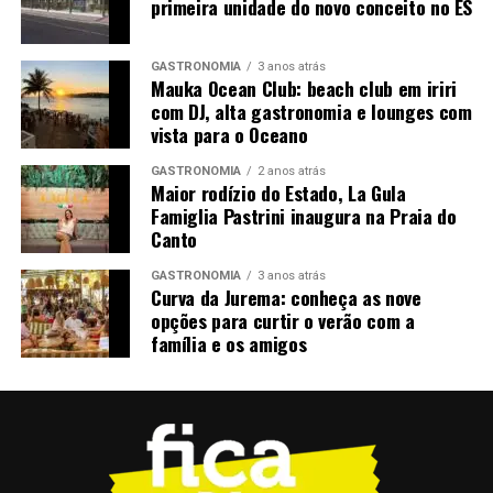
primeira unidade do novo conceito no ES
Sala 1
12:00
Meu Pé de
A10
Laranja Lima
“Esse encontro entre os grupos do Espírito Santo e do
(99 min)
Maranhão fortalece o fazer artístico, amplia repertórios
GASTRONOMIA
3 anos atrás
Mauka Ocean Club: beach club em iriri
Sala 2
14:30
Quilombo
A12
e contribui para o desenvolvimento das artes cênicas,
com DJ, alta gastronomia e lounges com
(120 min)
reafirmando o compromisso do Sesc Espírito Santo com
vista para o Oceano
a valorização da cultura e a formação de redes de
Sala 1
15:30
O Auto da
A12
colaboração”, ressalta Rafaella Vagmaker.
GASTRONOMIA
2 anos atrás
Compadecid
Maior rodízio do Estado, La Gula
a 2 (114
Famiglia Pastrini inaugura na Praia do
min)
Canto
Sala 2
17:30
Mambembe
A14
GASTRONOMIA
3 anos atrás
(97 min)
Curva da Jurema: conheça as nove
opções para curtir o verão com a
Sala 1
18:30
Sonhar com
A16
família e os amigos
Leões (87
min)
Quarta-feira, 12 de agosto
SALA
HORÁRIO
FILME
CLASSIFICA