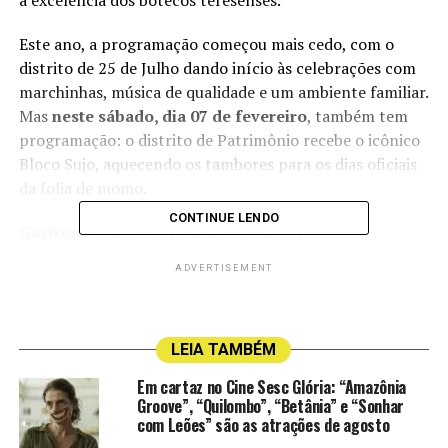
Este ano, a programação começou mais cedo, com o
distrito de 25 de Julho dando início às celebrações com
marchinhas, música de qualidade e um ambiente familiar.
Mas
neste sábado, dia 07 de fevereiro
, também tem
programação: o distrito de Patrimônio recebe o icônico
Bloco Sujo, aquecendo os tambores para os dias oficiais
da folia de momo.
CONTINUE LENDO
Gastronomia: o “abre-alas” do sabor
ADVERTISEMENT
No Santo Boteco, a gastronomia é a grande
protagonista da festa, com
pratos a partir de R$ 15
. O
público é convidado a embarcar em uma verdadeira
viagem pelos sabores que fazem de Santa Teresa uma
LEIA TAMBÉM
referência nacional, reunindo desde as tradicionais
Em cartaz no Cine Sesc Glória: “Amazônia
massas produzidas pelas autênticas nonas italianas até o
Groove”, “Quilombo”, “Betânia” e “Sonhar
melhor da comida de boteco.
com Leões” são as atrações de agosto