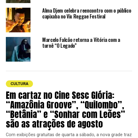
O cardápio celebra o clássico trio italiano — polenta,
Alma Djem celebra reencontro com o público
queijos e linguiças artesanais —, que divide espaço com
capixaba no Vix Reggae Festival
opções como torresmo de rolo, porções variadas,
polenta frita crocante e bolinhos preparados com
receitas tradicionais. A experiência se completa com
Marcelo Falcão retorna a Vitória com a
cachaças premiadas da região e cervejas artesanais que
turnê “O Legado”
são referência no agroturismo capixaba.
Música e tradição para todas as idades
A programação musical foi criada para promover o
encontro de gerações. Na Praça da Cultura, o destaque
CULTURA
são as marchinhas, o samba e o chorinho, resgatando a
Em cartaz no Cine Sesc Glória:
essência da festa popular. Já na famosa Rua do Lazer, o
“Amazônia Groove”, “Quilombo”,
público vai curtir apresentações de rock nacional e MPB.
“Betânia” e “Sonhar com Leões”
são as atrações de agosto
Com exibições gratuitas de quarta a sábado, a nova grade traz