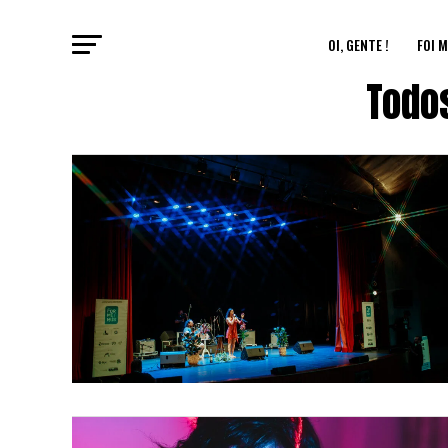
OI, GENTE !
FOI M
Todo