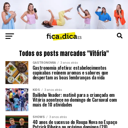
Todos os posts marcados "Vitória"
GASTRONOMIA
3 anos atrás
Gastronomia afetiva: estabelecimentos
capixabas reúnem aromas e sabores que
despertam as boas lembranças da vida
KIDS
3 anos atrás
Bailinho Voador: matinê para a criançada em
Vitória acontece no domingo de Carnaval com
mais de 10 atividades
SHOWS
3 anos atrás
40 anos de sucesso do Roupa Nova no Espaço
Patrick Ribeiro no próximo domingo (28)