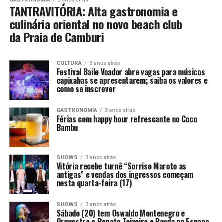
TANTRAVITÓRIA: Alta gastronomia e
culinária oriental no novo beach club
da Praia de Camburi
CULTURA
3 anos atrás
Festival Baile Voador abre vagas para músicos
capixabas se apresentarem; saiba os valores e
como se inscrever
GASTRONOMIA
3 anos atrás
Férias com happy hour refrescante no Coco
Bambu
SHOWS
3 anos atrás
Vitória recebe turnê “Sorriso Maroto as
antigas” e vendas dos ingressos começam
nesta quarta-feira (17)
SHOWS
3 anos atrás
Sábado (20) tem Oswaldo Montenegro e
Orquestra e Renato Teixeira e Banda no Espaço