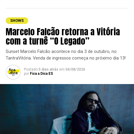
SHOWS
VITÓRIA
para diferentes fases da vida. “Em primeiro lugar tem
que ter verdade. É essa verdade na música que faz uma
conexão direta com quem está ouvindo e acaba se
SHOWS
identificando. No fim, a gente fala de sentimentos que
Marcelo Falcão retorna a Vitória
todo mundo, em algum momento, vai viver. É isso que
com a turnê “O Legado”
faz uma música atravessar gerações”, afirma.
Essa autenticidade está presente em praticamente todo
Sunset Marcelo Falcão acontece no dia 3 de outubro, no
o repertório do Alma Djem. Marcelo Mira conta que boa
TantraVitória. Venda de ingressos começa no próximo dia 13!
parte das composições nasceu de experiências pessoais e
Postado
5 dias atrás
em
04/08/2026
familiares. Entre elas, destaca “Amar Novamente”,
por
Fica a Dica ES
escrita durante o fim de um casamento e o reencontro
com um antigo amor; “Divide”, inspirada em um
momento difícil vivido por seu irmão; e “Poeta”,
dedicada à mãe quando decidiu abandonar um emprego
público para seguir definitivamente a carreira musical.
Para o show em Vitória, a banda prepara uma
apresentação que reúne as faixas do DVD acústico,