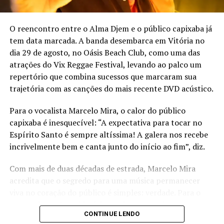
“Humberto e Ronaldo – Na Praia” no Tantravitória
O reencontro entre o Alma Djem e o público capixaba já
Quando: 08 de dezembro (domingo)
tem data marcada. A banda desembarca em Vitória no
dia 29 de agosto, no Oásis Beach Club, como uma das
Horário: a partir das 14h
atrações do Vix Reggae Festival, levando ao palco um
repertório que combina sucessos que marcaram sua
Endereço: Avenida Dante Micheline, nº 4170, Jardim
trajetória com as canções do mais recente DVD acústico.
Camburi, Vitoria (quiosques 10 e 11)
Para o vocalista Marcelo Mira, o calor do público
Valores: Frontstage – R$ 100 (meia entrada/3º lote) |
capixaba é inesquecível: “A expectativa para tocar no
Backstage – R$ 130 (meia entrada/3º lote)
Espírito Santo é sempre altíssima! A galera nos recebe
Vendas:
https://lebillet.com.br/event/1976/humberto-
incrivelmente bem e canta junto do início ao fim”, diz.
ronaldo-na-praia-08-dezembro-Vitoria-ES
Com mais de duas décadas de estrada, Marcelo Mira
Instagram: @tantravitoriaoficial
acredita que o segredo para uma música permanecer
viva no coração do público é simples: verdade. Para o
compositor, são as histórias reais e os sentimentos
CONTINUE LENDO
sinceros que transformam uma canção em companhia
TÓPICOS RELACIONADOS:
MÚSICA
NA PRAIA
SERTANEJO