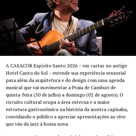
seguem sendo marcados pela intensidade, pela
interação com a plateia e por um repertório que une
clássicos da carreira a novos sucessos.
Sunset Marcelo Falcão – Turnê “O Legado”
Quando:
3 de outubro (sábado)
Local:
Tantra Vitória – Praia de Camburi – Vitória (ES)
A CASACOR Espírito Santo 2026 – em cartaz no antigo
Hotel Canto do Sol – estende sua experiência sensorial
Ingressos:
vendas a partir de 13 de agosto pelo
para além da arquitetura e do design com uma agenda
site
Onticket.com.br
.
musical que vai movimentar a Praia de Camburi de
Setores:
quinta-feira (30 de julho) a domingo (02 de agosto). O
• Pista Pé na Areia – a partir de R$ 80 (meia-entrada)
circuito cultural ocupa a área externa e a maior
• Espaço Premium – a partir de R$ 110 (meia-entrada)
estrutura gastronômica na história da mostra capixaba,
• Lounges – informações @booaproducoes
convidando o público a apreciar apresentações ao vivo
que vão do jazz à bossa nova.
Realização:
Booa Produções e Backstage Eventos.