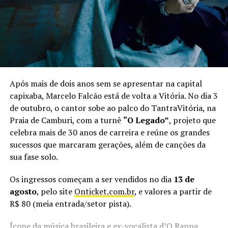
trabalho que acaba de concorrer em duas categorias do
Prêmio da Música Brasileira e se tornou o primeiro DVD
de reggae nacional a integrar o catálogo da Globoplay,
sem deixar de lado os clássicos que ajudaram a construir
a trajetória do grupo. “O público pode esperar um show
com músicas do nosso DVD acústico, mas também com
aquelas que fazem parte da nossa história e que a galera
Após mais de dois anos sem se apresentar na capital
do Espírito Santo conhece muito bem”, adianta o
capixaba, Marcelo Falcão está de volta a Vitória. No dia 3
vocalista.
de outubro, o cantor sobe ao palco do TantraVitória, na
Praia de Camburi, com a turnê
“O Legado”
, projeto que
Além do Alma Djem, o Vix Reggae Festival terá no line
celebra mais de 30 anos de carreira e reúne os grandes
up as bandas Adão Negro, Rasta Joint e Filosofia Reggae.
sucessos que marcaram gerações, além de canções da
Ao todo, serão mais 14 horas de música à beira-mar,
sua fase solo.
reunindo artistas de diferentes gerações do reggae
brasileiro.
Os ingressos começam a ser vendidos no dia
13 de
agosto
, pelo site
Onticket.com.br
, e valores a partir de
Vix Reggae Festival
R$ 80 (meia entrada/setor pista).
Quando:
29 de agosto (sábado), às 14h
Ícone da música brasileira e ex-vocalista d’O Rappa,