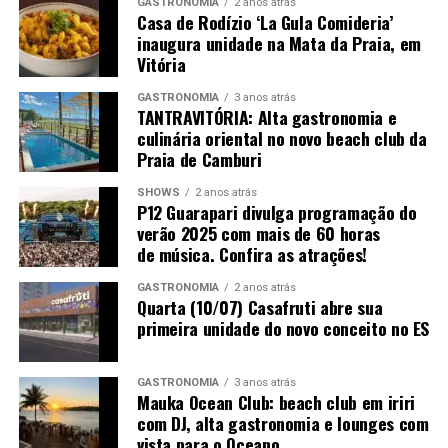
Acesso:
Gratuito para o circuito gastronômico e de
GASTRONOMIA
2 anos atrás
Casa de Rodízio ‘La Gula Comideria’
lazer. Os ingressos para o circuito completo de
inaugura unidade na Mata da Praia, em
arquitetura e decoração estão disponíveis na plataforma
Vitória
oficial
appcasacor.com.br
.
GASTRONOMIA
3 anos atrás
TANTRAVITÓRIA: Alta gastronomia e
culinária oriental no novo beach club da
Praia de Camburi
SHOWS
2 anos atrás
P12 Guarapari divulga programação do
verão 2025 com mais de 60 horas
de música. Confira as atrações!
GASTRONOMIA
2 anos atrás
Quarta (10/07) Casafruti abre sua
primeira unidade do novo conceito no ES
GASTRONOMIA
3 anos atrás
Mauka Ocean Club: beach club em iriri
com DJ, alta gastronomia e lounges com
vista para o Oceano