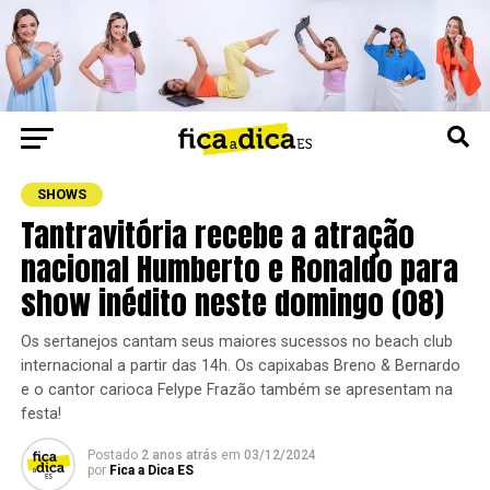
SHOWS
Tantravitória recebe a atração
nacional Humberto e Ronaldo para
show inédito neste domingo (08)
Os sertanejos cantam seus maiores sucessos no beach club
internacional a partir das 14h. Os capixabas Breno & Bernardo
e o cantor carioca Felype Frazão também se apresentam na
festa!
Postado
2 anos atrás
em
03/12/2024
por
Fica a Dica ES