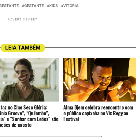
 GESTANTE
GESTANTE
KIDS
VITÓRIA
ADVERTISEMENT
LEIA TAMBÉM
taz no Cine Sesc Glória:
Alma Djem celebra reencontro com
nia Groove”, “Quilombo”,
o público capixaba no Vix Reggae
ia” e “Sonhar com Leões” são
Festival
ações de agosto