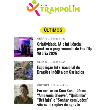
ÚLTIMOS
GERAIS
3 dias atrás
Criatividade, IA e influência
pautam a programação do Fest’Up
Vitória 2026
GERAIS
3 dias atrás
Exposição Internacional de
Dragões inédita em Cariacica
CULTURA
3 dias atrás
Em cartaz no Cine Sesc Glória:
“Amazônia Groove”, “Quilombo”,
“Betânia” e “Sonhar com Leões”
são as atrações de agosto