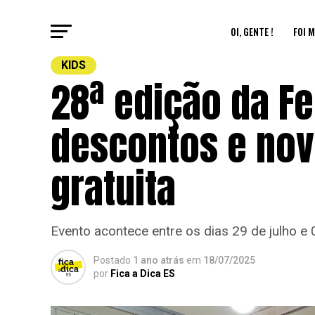
OI, GENTE !
FOI M
KIDS
28ª edição da Fe
descontos e nov
gratuita
Evento acontece entre os dias 29 de julho e
Postado
1 ano atrás
em
18/07/2025
por
Fica a Dica ES