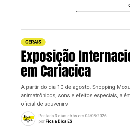
GERAIS
Exposição Internaci
em Cariacica
A partir do dia 10 de agosto, Shopping Mox
animatrônicos, sons e efeitos especiais, alé
oficial de souvenirs
Postado
3 dias atrás
em
04/08/2026
por
Fica a Dica ES