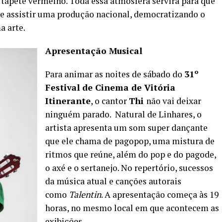
 tapete vermelho. Toda essa atmosfera servirá para que
 de assistir uma produção nacional, democratizando o
a arte.
Apresentação Musical
Para animar as noites de sábado do
31º
Festival de Cinema de Vitória
Itinerante
, o cantor
Thi
não vai deixar
ninguém parado. Natural de Linhares, o
artista apresenta um som super dançante
que ele chama de pagopop, uma mistura de
ritmos que reúne, além do pop e do pagode,
o axé e o sertanejo. No repertório, sucessos
da música atual e canções autorais
como
Talentin
. A apresentação começa às 19
horas, no mesmo local em que acontecem as
exibições.