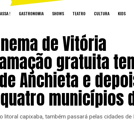
ASSA !
GASTRONOMIA
SHOWS
TEATRO
CULTURA
KIDS
Cinema de Vitória
ramação gratuita te
 de Anchieta e depoi
uatro municípios d
no litoral capixaba, também passará pelas cidades de