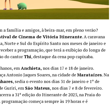
m a família e amigos, à beira-mar, em pleno verão?
stival de Cinema de Vitória Itinerante
. A caravana
a, Norte e Sul do Espírito Santo nos meses de janeiro e
 receber a programação, que terá a exibição do longa de
ão do cantor
Thi
, destaque da cena pop capixaba.
elhanos, em
Anchieta,
nos dias 17 e 18 de janeiro.
Praça Antonio Jaques Soares, na cidade de
Marataízes
. Na
nhares
, sedia o evento nos dias 31 de janeiro e 1º de
 de Guriri, em
São Mateus
, nos dias 7 e 8 de fevereiro.
cerra a 31ª edição do Itinerante de 2025, na Praia do
. A programação começa sempre às 19 horas e é