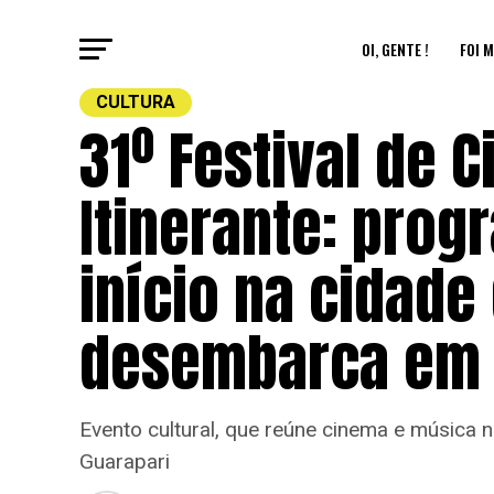
OI, GENTE !
FOI M
CULTURA
31º Festival de 
Itinerante: prog
início na cidade
desembarca em q
Evento cultural, que reúne cinema e música 
Guarapari