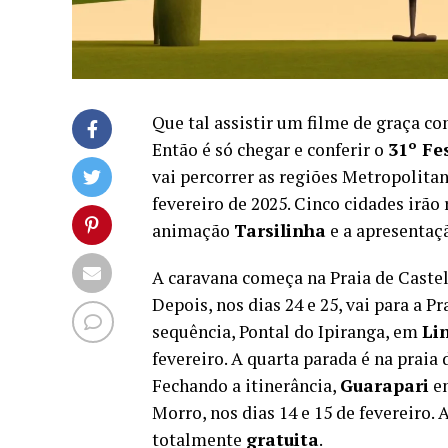
Que tal assistir um filme de graça co
Então é só chegar e conferir o
31º Fe
vai percorrer as regiões Metropolitan
fevereiro de 2025. Cinco cidades irão
animação
Tarsilinha
e a apresentaç
A caravana começa na Praia de Cast
Depois, nos dias 24 e 25, vai para a 
sequência, Pontal do Ipiranga, em
Li
fevereiro. A quarta parada é na praia
Fechando a itinerância,
Guarapari
en
Morro, nos dias 14 e 15 de fevereiro
totalmente
gratuita
.