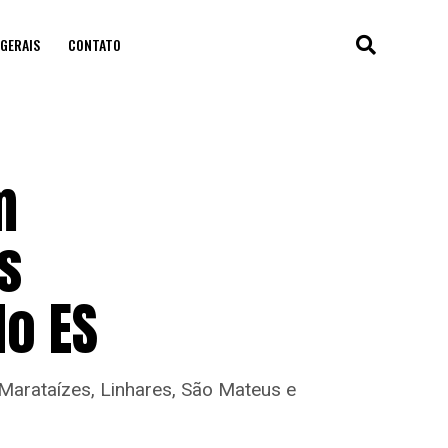
GERAIS
CONTATO
m
s
o ES
 Marataízes, Linhares, São Mateus e