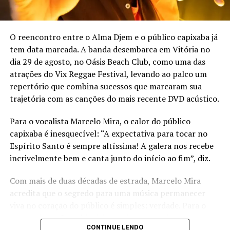
Dj ALOK
O reencontro entre o Alma Djem e o público capixaba já
PRÉ-RÉVEILLON P12 GUARAPARI
tem data marcada. A banda desembarca em Vitória no
Com Alok, Felipe Amorim, Durval Lelys, Ralk e Davi
dia 29 de agosto, no Oásis Beach Club, como uma das
Kneip
atrações do Vix Reggae Festival, levando ao palco um
Quando:
30/12, a partir das 20h30
repertório que combina sucessos que marcaram sua
Onde:
Rod. do Sol, Km26 – Porto Grande, Guarapari
trajetória com as canções do mais recente DVD acústico.
Ingressos:
R$ 340 (inteira/3º lote) e R$ 170,00 (meia
Para o vocalista Marcelo Mira, o calor do público
solidária/3º lote), à venda no site
Brasil Ticket
.
capixaba é inesquecível: “A expectativa para tocar no
Espírito Santo é sempre altíssima! A galera nos recebe
incrivelmente bem e canta junto do início ao fim”, diz.
TÓPICOS RELACIONADOS:
GUARAPARI
RÉVEILLON
SHOWS
Com mais de duas décadas de estrada, Marcelo Mira
acredita que o segredo para uma música permanecer
viva no coração do público é simples: verdade. Para o
compositor, são as histórias reais e os sentimentos
CONTINUE LENDO