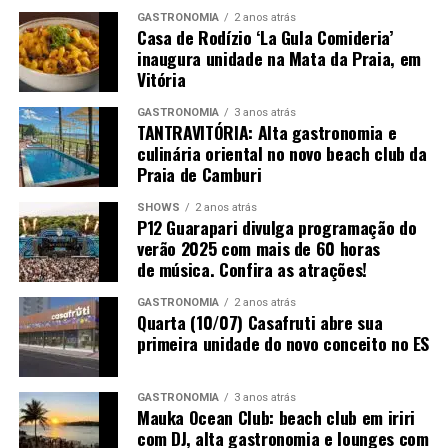
Acesso:
Gratuito para o circuito gastronômico e de
GASTRONOMIA
2 anos atrás
Casa de Rodízio ‘La Gula Comideria’
lazer. Os ingressos para o circuito completo de
inaugura unidade na Mata da Praia, em
arquitetura e decoração estão disponíveis na plataforma
Vitória
oficial
appcasacor.com.br
.
GASTRONOMIA
3 anos atrás
TANTRAVITÓRIA: Alta gastronomia e
culinária oriental no novo beach club da
Praia de Camburi
SHOWS
2 anos atrás
P12 Guarapari divulga programação do
verão 2025 com mais de 60 horas
de música. Confira as atrações!
GASTRONOMIA
2 anos atrás
Quarta (10/07) Casafruti abre sua
primeira unidade do novo conceito no ES
GASTRONOMIA
3 anos atrás
Mauka Ocean Club: beach club em iriri
com DJ, alta gastronomia e lounges com