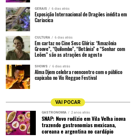
GERAIS
6 dias atrás
A temporada de 30 anos da CASACOR ES segue em
Exposição Internacional de Dragões inédita em
cartaz até o dia 8 de setembro.
Cariacica
Vila na Voz
Anginha Buaiz
CULTURA
6 dias atrás
Em cartaz no Cine Sesc Glória: “Amazônia
Groove”, “Quilombo”, “Betânia” e “Sonhar com
Cais Jacarandá
Pelissari
Leões” são as atrações de agosto
Agenda Musical da Semana na CASACOR ES 2026
Quando:
30 de julho a 02 de agosto
SHOWS
6 dias atrás
Alma Djem celebra reencontro com o público
Programação:
capixaba no Vix Reggae Festival
Quinta-feira: Cais Jacarandá (Voz e Sax) | 19h
Sexta-feira: Vila na Voz (Voz e Violão) | 19h
Sábado: Anginha Buaiz e Fábio Calazans (Voz e Violão) |
VAI POCAR
19h
Domingo: Pelissari | 16h
GASTRONOMIA
2 anos atrás
SNAP: Novo rodízio em Vila Velha inova
Local:
Área Gastronômica da CASACOR ES 2026
trazendo gastronomias mexicana,
(Antigo Hotel Canto do Sol, Orla da Praia de Camburi,
coreana e argentina no cardápio
Vitória)