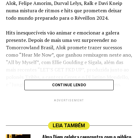
Alok, Felipe Amorim, Durval Lelys, Ralk e Davi Kneip
numa mistura de ritmos e hits que prometem deixar
todo mundo preparado para o Réveillon 2024.
Hits inesquecíveis vão animar e emocionar a galera
presente. Depois de mais uma vez surpreender no
Tomorrowland Brasil, Alok promete trazer sucessos
como “Hear Me Now”, que ganhou remixagem neste ano,
“All by Myself”, com Ellie Goulding e Sigala, além das
mais recentes “LET’S GET FKD UP”, produzida junto ao
polonês Tribbs, a cantora Ceres e o DJ latino Mondello,
e “Jungle”, com The Chainsmokers & Mae Stephens.
CONTINUE LENDO
ADVERTISEMENT
LEIA TAMBÉM
Alma Djem celebra reencontro com o público