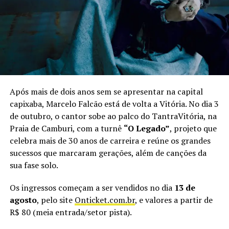
apresentação que reúne as faixas do DVD acústico,
trabalho que acaba de concorrer em duas categorias do
Prêmio da Música Brasileira e se tornou o primeiro DVD
de reggae nacional a integrar o catálogo da Globoplay,
sem deixar de lado os clássicos que ajudaram a construir
a trajetória do grupo. “O público pode esperar um show
com músicas do nosso DVD acústico, mas também com
aquelas que fazem parte da nossa história e que a galera
Após mais de dois anos sem se apresentar na capital
do Espírito Santo conhece muito bem”, adianta o
capixaba, Marcelo Falcão está de volta a Vitória. No dia 3
vocalista.
de outubro, o cantor sobe ao palco do TantraVitória, na
Praia de Camburi, com a turnê
“O Legado”
, projeto que
Além do Alma Djem, o Vix Reggae Festival terá no line
celebra mais de 30 anos de carreira e reúne os grandes
up as bandas Adão Negro, Rasta Joint e Filosofia Reggae.
sucessos que marcaram gerações, além de canções da
Ao todo, serão mais 14 horas de música à beira-mar,
sua fase solo.
reunindo artistas de diferentes gerações do reggae
brasileiro.
Os ingressos começam a ser vendidos no dia
13 de
agosto
, pelo site
Onticket.com.br
, e valores a partir de
Vix Reggae Festival
R$ 80 (meia entrada/setor pista).
Quando:
29 de agosto (sábado), às 14h