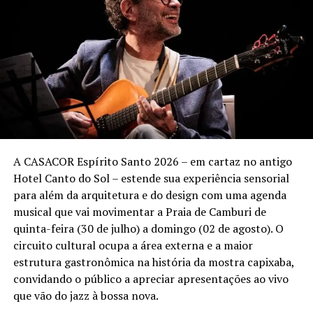
com o público dentro e fora dos palcos. Seus shows
seguem sendo marcados pela intensidade, pela
interação com a plateia e por um repertório que une
clássicos da carreira a novos sucessos.
Sunset Marcelo Falcão – Turnê “O Legado”
Quando:
3 de outubro (sábado)
Local:
Tantra Vitória – Praia de Camburi – Vitória (ES)
A CASACOR Espírito Santo 2026 – em cartaz no antigo
Hotel Canto do Sol – estende sua experiência sensorial
Ingressos:
vendas a partir de 13 de agosto pelo
para além da arquitetura e do design com uma agenda
site
Onticket.com.br
.
musical que vai movimentar a Praia de Camburi de
Setores:
quinta-feira (30 de julho) a domingo (02 de agosto). O
• Pista Pé na Areia – a partir de R$ 80 (meia-entrada)
circuito cultural ocupa a área externa e a maior
• Espaço Premium – a partir de R$ 110 (meia-entrada)
estrutura gastronômica na história da mostra capixaba,
• Lounges – informações @booaproducoes
convidando o público a apreciar apresentações ao vivo
que vão do jazz à bossa nova.
Realização:
Booa Produções e Backstage Eventos.