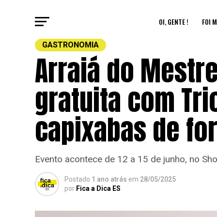
OI, GENTE !
FOI M
GASTRONOMIA
Arraiá do Mestre
gratuita com Tri
capixabas de for
Evento acontece de 12 a 15 de junho, no Sho
Postado
1 ano atrás
em
28/05/2025
por
Fica a Dica ES