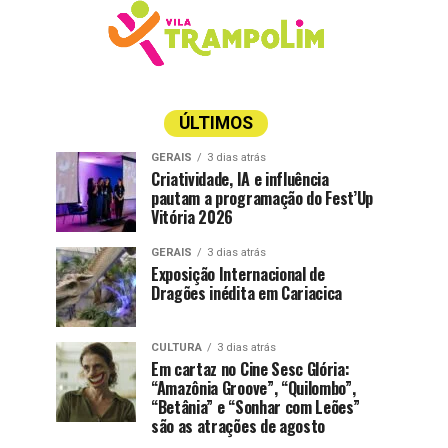
ÚLTIMOS
GERAIS
3 dias atrás
Criatividade, IA e influência
pautam a programação do Fest’Up
Vitória 2026
GERAIS
3 dias atrás
Exposição Internacional de
Dragões inédita em Cariacica
CULTURA
3 dias atrás
Em cartaz no Cine Sesc Glória:
“Amazônia Groove”, “Quilombo”,
“Betânia” e “Sonhar com Leões”
são as atrações de agosto