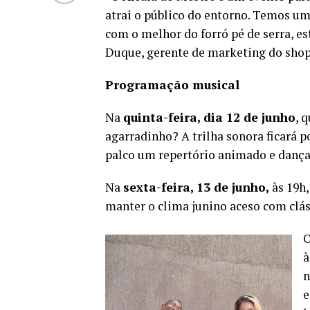
atrai o público do entorno. Temos um
com o melhor do forró pé de serra, e
Duque, gerente de marketing do shop
Programação musical
Na
quinta-feira, dia 12 de junho
, 
agarradinho? A trilha sonora ficará p
palco um repertório animado e dançant
Na
sexta-feira, 13 de junho,
às 19h,
manter o clima junino aceso com clás
O
à
n
e