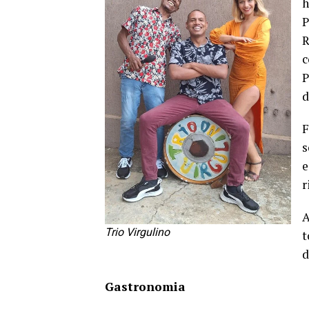
h
P
R
c
P
d
F
s
e
r
A
Trio Virgulino
t
d
Gastronomia