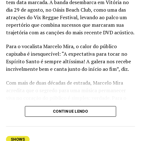
nacional chegar. Ela e acentuou em 2017 com a
tem data marcada. A banda desembarca em Vitória no
indicação a prêmios de revelação musical. Ao longo de
dia 29 de agosto, no Oásis Beach Club, como uma das
sua carreira ainda jovem, já fez grandes parcerias com
atrações do Vix Reggae Festival, levando ao palco um
nomes como Bruno & Marrone, Wesley Safadão, Jorge &
repertório que combina sucessos que marcaram sua
Mateus, Maiara & Maraísa, Anitta e Xand Avião.
trajetória com as canções do mais recente DVD acústico.
Atualmente, Gustavo trabalha no projeto
Para o vocalista Marcelo Mira, o calor do público
“MiotoTerapia” e lançou a primeira música. “Depois do
capixaba é inesquecível: “A expectativa para tocar no
Amor”. Além dela, “MiotoTerapia” contará com cinco
Espírito Santo é sempre altíssima! A galera nos recebe
canções: “Parquinho”, “Princesa” e mais algumas
incrivelmente bem e canta junto do início ao fim”, diz.
surpresas.
Com mais de duas décadas de estrada, Marcelo Mira
KVSH
acredita que o segredo para uma música permanecer
Luciano Rodrigues de Carvalho Ferreira, mais conhecido
viva no coração do público é simples: verdade. Para o
pelo nome artístico KVSH, é um produtor musical,
compositor, são as histórias reais e os sentimentos
CONTINUE LENDO
empresário e DJ de música eletrônica brasileiro. Ganhou
sinceros que transformam uma canção em companhia
projeção musical com a música “Potter” com samples do
para diferentes fases da vida. “Em primeiro lugar tem
filme Harry Potter, alcançando #1 lugar de músicas mais
que ter verdade. É essa verdade na música que faz uma
virais no Spotify em 2016. O mineiro já esteve em palcos
conexão direta com quem está ouvindo e acaba se
SHOWS