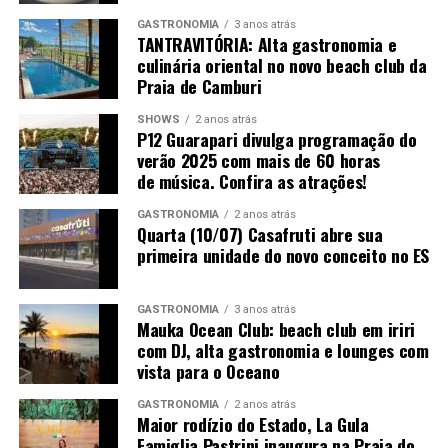
GASTRONOMIA
3 anos atrás
TANTRAVITÓRIA: Alta gastronomia e
culinária oriental no novo beach club da
Praia de Camburi
SHOWS
2 anos atrás
P12 Guarapari divulga programação do
verão 2025 com mais de 60 horas
de música. Confira as atrações!
GASTRONOMIA
2 anos atrás
Quarta (10/07) Casafruti abre sua
primeira unidade do novo conceito no ES
GASTRONOMIA
3 anos atrás
Mauka Ocean Club: beach club em iriri
com DJ, alta gastronomia e lounges com
vista para o Oceano
GASTRONOMIA
2 anos atrás
Maior rodízio do Estado, La Gula
Famiglia Pastrini inaugura na Praia do