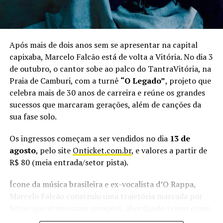
sem deixar de lado os clássicos que ajudaram a construir
ir desacompanhados.
a trajetória do grupo. “O público pode esperar um show
com músicas do nosso DVD acústico, mas também com
aquelas que fazem parte da nossa história e que a galera
Após mais de dois anos sem se apresentar na capital
TÓPICOS RELACIONADOS:
ANA CASTELA
GUARAPARI
do Espírito Santo conhece muito bem”, adianta o
GUSTAVO MIOTO
SHOWS
VERÃO
capixaba, Marcelo Falcão está de volta a Vitória. No dia 3
vocalista.
de outubro, o cantor sobe ao palco do TantraVitória, na
Praia de Camburi, com a turnê
“O Legado”
, projeto que
Além do Alma Djem, o Vix Reggae Festival terá no line
celebra mais de 30 anos de carreira e reúne os grandes
up as bandas Adão Negro, Rasta Joint e Filosofia Reggae.
sucessos que marcaram gerações, além de canções da
Ao todo, serão mais 14 horas de música à beira-mar,
sua fase solo.
reunindo artistas de diferentes gerações do reggae
brasileiro.
Os ingressos começam a ser vendidos no dia
13 de
agosto
, pelo site
Onticket.com.br
, e valores a partir de
Vix Reggae Festival
R$ 80 (meia entrada/setor pista).
Quando:
29 de agosto (sábado), às 14h
Ícone da música brasileira e ex-vocalista d’O Rappa,
Marcelo Falcão construiu uma trajetória marcada por
Local:
Oásis Beach Club, Vitória
letras que atravessam gerações, abordando temas como
esperança, resistência, liberdade e fé. Desde o
Atrações:
Adão Negro, Alma Djem, Rasta Joint, Filosofia