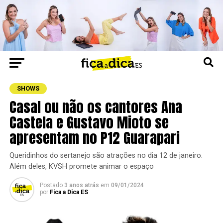
SHOWS
Casal ou não os cantores Ana
Castela e Gustavo Mioto se
apresentam no P12 Guarapari
Queridinhos do sertanejo são atrações no dia 12 de janeiro.
Além deles, KVSH promete animar o espaço
Postado
3 anos atrás
em
09/01/2024
por
Fica a Dica ES