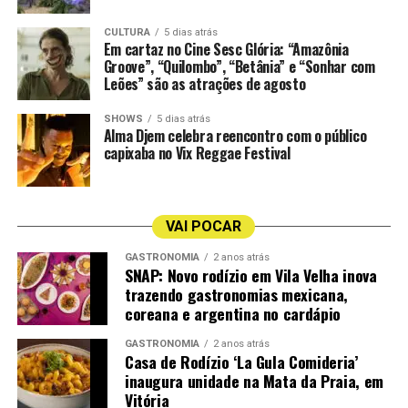
Vila na Voz
Anginha Buaiz
CULTURA
5 dias atrás
Em cartaz no Cine Sesc Glória: “Amazônia
Groove”, “Quilombo”, “Betânia” e “Sonhar com
Cais Jacarandá
Pelissari
Leões” são as atrações de agosto
Agenda Musical da Semana na CASACOR ES 2026
Quando:
30 de julho a 02 de agosto
SHOWS
5 dias atrás
Alma Djem celebra reencontro com o público
Programação:
capixaba no Vix Reggae Festival
Quinta-feira: Cais Jacarandá (Voz e Sax) | 19h
Sexta-feira: Vila na Voz (Voz e Violão) | 19h
Sábado: Anginha Buaiz e Fábio Calazans (Voz e Violão) |
VAI POCAR
19h
Domingo: Pelissari | 16h
GASTRONOMIA
2 anos atrás
SNAP: Novo rodízio em Vila Velha inova
Local:
Área Gastronômica da CASACOR ES 2026
trazendo gastronomias mexicana,
(Antigo Hotel Canto do Sol, Orla da Praia de Camburi,
coreana e argentina no cardápio
Vitória)
Acesso:
Gratuito para o circuito gastronômico e de
GASTRONOMIA
2 anos atrás
Casa de Rodízio ‘La Gula Comideria’
lazer. Os ingressos para o circuito completo de
inaugura unidade na Mata da Praia, em
arquitetura e decoração estão disponíveis na plataforma
Vitória
oficial
appcasacor.com.br
.