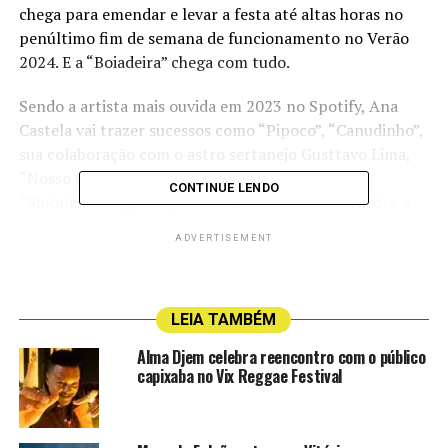
chega para emendar e levar a festa até altas horas no
penúltimo fim de semana de funcionamento no Verão
2024. E a “Boiadeira” chega com tudo.
Sendo a artista mais ouvida em 2023 no Spotify, Ana
Castela vai trazer sucessos como “Pipoco”, “Canudinho”,
sua colaboração com o astro sertanejo Gusttavo Lima,
“Nosso Quadro”, a música mais ouvida neste ano,
CONTINUE LENDO
“Sinônimo”, regravação com Chitãozinho e Xororó, e a
mais recente “Amizade Ou O Que”, que conta com a
ADVERTISEMENT
participação de Luan Pereira.
Com Gustavo também no
line-up
do evento, é capaz da
dupla cantar “Fronteira”, parceria musical entre o casal.
LEIA TAMBÉM
Por falar no cantor, Mioto trabalha no projeto
Alma Djem celebra reencontro com o público
“MiotoTerapia” e lançou a primeira música: “Depois do
capixaba no Vix Reggae Festival
Amor”. A ideia surgiu a partir de um hábito de Mioto, que
sempre separa um bloco nos shows para refletir sobre
questões amorosas e dar conselhos aos fãs.