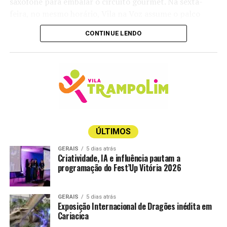
saxofone para embalar o circuito gourmet. Na sexta-
feira, no mesmo horário, Vila na Voz assume o palco
trazendo experiências em muitos ritmos e estilos, desde
CONTINUE LENDO
o reggae até o rock e o blues.
Já no sábado, é a vez de Anginha Buaiz e Fábio Calazans
performarem com o melhor da bossa nova e da MPB.
Encerrando a agenda, no domingo, o músico Pelissari
comanda a trilha sonora da tarde com hits do pop rock
internacional e nacional, das 16h às 19h.
Vale lembrar que o polo gastronômico da mostra é de
ÚLTIMOS
acesso gratuito, sem a necessidade de aquisição de
GERAIS
5 dias atrás
ingresso. Mas caso você queira aproveitar a viagem e
Criatividade, IA e influência pautam a
programação do Fest’Up Vitória 2026
curtir um pouco mais do universo da arquitetura e
decoração, os ingressos
estão à venda aqui
.
GERAIS
5 dias atrás
A temporada de 30 anos da CASACOR ES segue em
Exposição Internacional de Dragões inédita em
cartaz até o dia 8 de setembro.
Cariacica