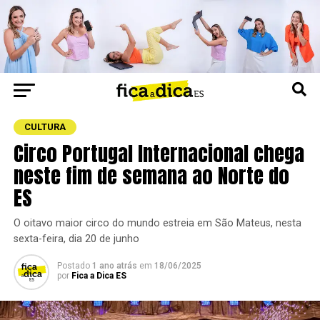
CULTURA
Circo Portugal Internacional chega
neste fim de semana ao Norte do
ES
O oitavo maior circo do mundo estreia em São Mateus, nesta
sexta-feira, dia 20 de junho
Postado
1 ano atrás
em
18/06/2025
por
Fica a Dica ES