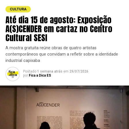
podem ser retirados antecipadamente pela
CULTURA
plataforma
Lets Events
ou presencialmente na
Até dia 15 de agosto: Exposição
bilheteria do
Centro Cultural Sesc Glória
.
A(S)CENDER em cartaz no Centro
Cultural SESI
A mostra gratuita reúne obras de quatro artistas
contemporâneos que convidam a refletir sobre a identidade
industrial capixaba
Postado
1 semana atrás
em
29/07/2026
por
Fica a Dica ES
Quilombo
Destaques da Programação: