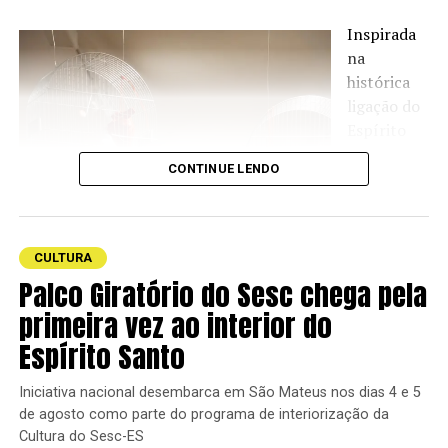
A obra convida o espectador a mergulhar nas tradições
Inspirada
musicais que pulsam na Amazônia paraense. Ao dar voz
na
aos artistas locais, a produção lança luz sobre a riqueza
histórica
sonora e cultural da região.
ligação do
Espírito
Santo com
CONTINUE LENDO
a indústria
CULTURA
Palco Giratório do Sesc chega pela
primeira vez ao interior do
Espírito Santo
Betânia
Iniciativa nacional desembarca em São Mateus nos dias 4 e 5
de agosto como parte do programa de interiorização da
Finalizando a programação inédita, composta por filmes
Cultura do Sesc-ES
que dialogam sobre memória, resistência e recomeço,