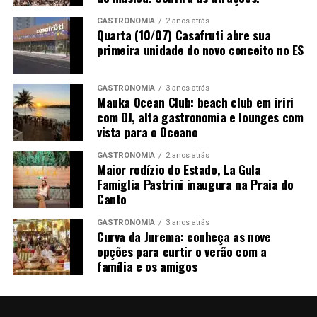
maranhense participarão de um intercâmbio artístico
SALA
HORÁRIO
FILME
CLASSIFICA
GASTRONOMIA
2 anos atrás
para compartilhar vivências, processos criativos e
ÇÃO
Quarta (10/07) Casafruti abre sua
experiências de palco.
primeira unidade do novo conceito no ES
Sala 1
12:00
Meu Pé de
A10
Laranja Lima
“Esse encontro entre os grupos do Espírito Santo e do
(99 min)
Maranhão fortalece o fazer artístico, amplia repertórios
GASTRONOMIA
3 anos atrás
Mauka Ocean Club: beach club em iriri
Sala 2
14:30
Quilombo
A12
e contribui para o desenvolvimento das artes cênicas,
com DJ, alta gastronomia e lounges com
(120 min)
reafirmando o compromisso do Sesc Espírito Santo com
vista para o Oceano
a valorização da cultura e a formação de redes de
Sala 1
15:30
O Auto da
A12
colaboração”, ressalta Rafaella Vagmaker.
GASTRONOMIA
2 anos atrás
Compadecid
Maior rodízio do Estado, La Gula
a 2 (114
Famiglia Pastrini inaugura na Praia do
min)
Canto
Sala 2
17:30
Mambembe
A14
GASTRONOMIA
3 anos atrás
(97 min)
Curva da Jurema: conheça as nove
opções para curtir o verão com a
Sala 1
18:30
Sonhar com
A16
família e os amigos
Leões (87
min)