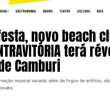
ASSA !
GASTRONOMIA
SHOWS
TEATRO
CULTURA
KIDS
festa, novo beach c
NTRAVITÓRIA terá rév
 de Camburi
ação musical variada, além de fogos de artifício, vã
pixaba