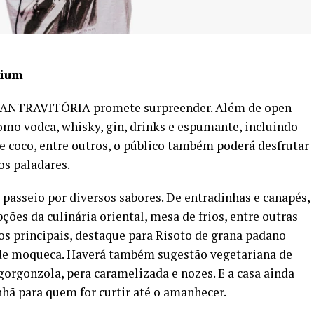
mium
on TANTRAVITÓRIA promete surpreender. Além de open
mo vodca, whisky, gin, drinks e espumante, incluindo
e coco, entre outros, o público também poderá desfrutar
os paladares.
passeio por diversos sabores. De entradinhas e canapés,
ões da culinária oriental, mesa de frios, entre outras
atos principais, destaque para Risoto de grana padano
 de moqueca. Haverá também sugestão vegetariana de
gorgonzola, pera caramelizada e nozes. E a casa ainda
hã para quem for curtir até o amanhecer.