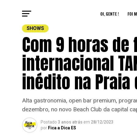
OI, GENTE !
FOI M
SHOWS
Com 9 horas de 
internacional TA
inédito na Praia
Alta gastronomia, open bar premium, program
dezembro, no novo Beach Club da capital ca
Postado
3 anos atrás
em
28/12/2023
por
Fica a Dica ES