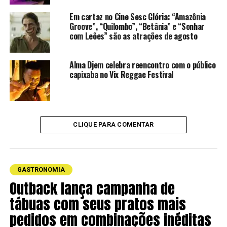
Em cartaz no Cine Sesc Glória: “Amazônia
Groove”, “Quilombo”, “Betânia” e “Sonhar
com Leões” são as atrações de agosto
Alma Djem celebra reencontro com o público
capixaba no Vix Reggae Festival
CLIQUE PARA COMENTAR
GASTRONOMIA
Outback lança campanha de
tábuas com seus pratos mais
pedidos em combinações inéditas
Brigadeiro de Ferrero Rocher. Foto: