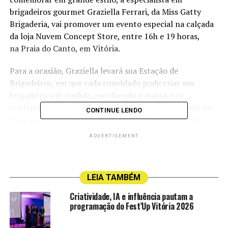
brigadeiros gourmet Graziella Ferrari, da Miss Gatty
Brigaderia, vai promover um evento especial na calçada
da loja Nuvem Concept Store, entre 16h e 19 horas,
na Praia do Canto, em Vitória.
Para a ocasião, Graziella levará sua Estação de
Brigadeiros, em que cada convidado pode criar seu
brigadeiro sob medida, escolhendo a massa e os
confeitos de sua preferência. “Tudo é personalizado na
CONTINUE LENDO
hora. Montamos uma mesa com as opções de massas –
brigadeiro branco e brigadeiro ao leite – e levamos os
ADVERTISEMENT
confeitos para as pessoas montarem na hora do jeito
que gostam”, explica.
LEIA TAMBÉM
Para
o Dia
Criatividade, IA e influência pautam a
do
programação do Fest’Up Vitória 2026