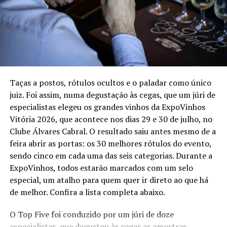
Além das diferentes combinações de proteínas, todas as
tábuas contam com três acompanhamentos à escolha
do cliente. As opções são: Arroz Pilaf, Garlic Mashed
Potato, Jacket Potato, Caesar Salad, Salada da Casa,
Fritas, El Ranchito, Aussie Mac N’ Cheese e Legumes.
Tábuas para compartilhar (Outback Boards)
Taças a postos, rótulos ocultos e o paladar como único
juiz. Foi assim, numa degustação às cegas, que um júri de
Período:
até 4 de outubro de 2026
especialistas elegeu os grandes vinhos da ExpoVinhos
Disponibilidade:
Oferta válida para os Outback físicos
Vitória 2026, que acontece nos dias 29 e 30 de julho, no
(unidades no Shopping Vitória, Shopping Vila Velha e
Clube Álvares Cabral. O resultado saiu antes mesmo de a
Shopping Mestre Álvaro – Serra), delivery (App Meu
feira abrir as portas: os 30 melhores rótulos do evento,
Outback e plataformas Ifood) e pedidos para viagem.
sendo cinco em cada uma das seis categorias. Durante a
ExpoVinhos, todos estarão marcados com um selo
Informações:
https://www.outback.com.br/outback-
especial, um atalho para quem quer ir direto ao que há
boards
de melhor. Confira a lista completa abaixo.
O Top Five foi conduzido por um júri de doze
especialistas, que degustou às cegas as amostras