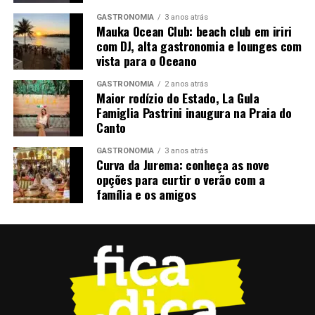
Vinho Licoroso Eden – produtor Vale Trentino –
GASTRONOMIA
3 anos atrás
Mauka Ocean Club: beach club em iriri
Farroupilha/RS Brasil; uva Moscatos Aromáticos; safra
com DJ, alta gastronomia e lounges com
S/SF
vista para o Oceano
Tinto Velho Mundo
GASTRONOMIA
2 anos atrás
Maior rodízio do Estado, La Gula
Cantanhede Res – produtor Beira Atlantica Portugal;
Famiglia Pastrini inaugura na Praia do
Canto
uva Baga; safra 2021
GASTRONOMIA
3 anos atrás
Mouchão TN 750 ml – produtor Mouchão, Portugal,
Curva da Jurema: conheça as nove
Alentejo; uva Alicant Bouschet, Trincadeira; safra 2018
opções para curtir o verão com a
família e os amigos
Quinta da Bacalhoa Tinto – produtor Península de
Setúbal; uva Carbenet Sauvignon, Merlot; safra 2018
Solestá – produtor Velenosi, Itália; uva Montepulciano,
Sangiovese; safra 2022
Terra Dão Reserva – produtor Casa dos