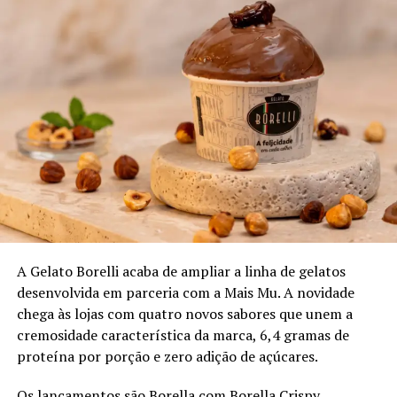
Veja a lista completa com os premiados no Top Five
da ExpoVinhos Vitória 2026.
Branco Novo Mundo
Errazuris Chardonay – produtor Viña Errazuris, Vale do
Concagua; uva Chardonnay; safra 2023
A Gelato Borelli acaba de ampliar a linha de gelatos
desenvolvida em parceria com a Mais Mu. A novidade
Litoral Sauv Blanc – produtor Vale Leyda; uva Sauv
chega às lojas com quatro novos sabores que unem a
Blanc; safra 2024
cremosidade característica da marca, 6,4 gramas de
proteína por porção e zero adição de açúcares.
QPQ Gran Reserva – produtor Maipo; uva Chardonnay;
safra 2024
Os lançamentos são Borella com Borella Crispy,