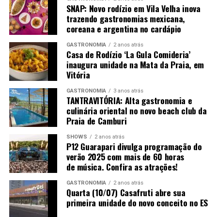
SNAP: Novo rodízio em Vila Velha inova
produtor Serra Gaúcha; uva 100% Chardonnay; safra
trazendo gastronomias mexicana,
Não Safrado
coreana e argentina no cardápio
Puro Uno – produtor Puro Uno/Vale Do Uco; uva Pinot
GASTRONOMIA
2 anos atrás
Noir e Chardonnay; safra S/N
Casa de Rodízio ‘La Gula Comideria’
inaugura unidade na Mata da Praia, em
Vitória
Vinho Sobremesa
GASTRONOMIA
3 anos atrás
Gravuras de Côa Doc Porto White – produtor Douro; uva
TANTRAVITÓRIA: Alta gastronomia e
Códega do Larinho, Gouveio, Rabigato e Viosinho; safra
culinária oriental no novo beach club da
Praia de Camburi
Salton Atos Licoroso – produtor Campanha Gaúcha; uva
SHOWS
2 anos atrás
Chardonnay; safra NA
P12 Guarapari divulga programação do
verão 2025 com mais de 60 horas
San Jose de Apalta Late Havest – produtor San Jose de
de música. Confira as atrações!
Apalta Late Havest; uva Viogner; safra 2020
GASTRONOMIA
2 anos atrás
Quarta (10/07) Casafruti abre sua
Terrazas Petit Maseng – produtor Argentina; uva Petit
primeira unidade do novo conceito no ES
Maseng; safra NA