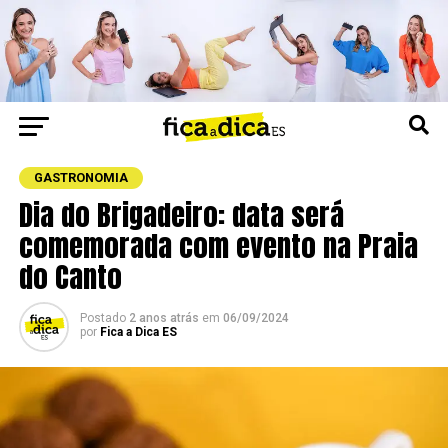
GASTRONOMIA
Dia do Brigadeiro: data será
comemorada com evento na Praia
do Canto
Postado
2 anos atrás
em
06/09/2024
por
Fica a Dica ES