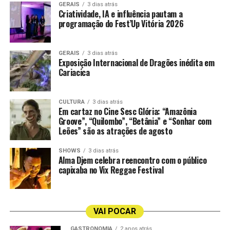
Quinta Carmo – produtor Bacalhoa Portugal; uva
GERAIS
3 dias atrás
os novos sabores nas unidades da Gelato Borelli da Praia
Criatividade, IA e influência pautam a
Roupeiro, Antão Vaz, Arinto; safra 2023
do Canto e do Shopping Vitória, de acordo com a
programação do Fest’Up Vitória 2026
disponibilidade de estoque.
Riporta Pecorino – produtor Fantini Itália; uva
Pecorino; safra 2024
GERAIS
3 dias atrás
Exposição Internacional de Dragões inédita em
Cariacica
Espumante
Champagne Jules Pierlot Premier Cru Millésimé Brut BR
CULTURA
3 dias atrás
750 ml – produtor Collery França, Champagne; uva
Em cartaz no Cine Sesc Glória: “Amazônia
Groove”, “Quilombo”, “Betânia” e “Sonhar com
Chardonnay, Meunier, Pinot Noir; safra 2019
Leões” são as atrações de agosto
Espumante Casa Perini Nature 750 ml – produtor Vale
SHOWS
3 dias atrás
Trentino, Farroupilha/RS Brasil; uva Chardonnay e
Alma Djem celebra reencontro com o público
Pinot Noir; safra S/SF
capixaba no Vix Reggae Festival
Espumante Esperanto – produtor Tenute Di Casalnuovo
Teviso; uva Glera; safra Indeterminada
VAI POCAR
Espumante Garibaldi VG Nature Blanc De Blanc –
GASTRONOMIA
2 anos atrás