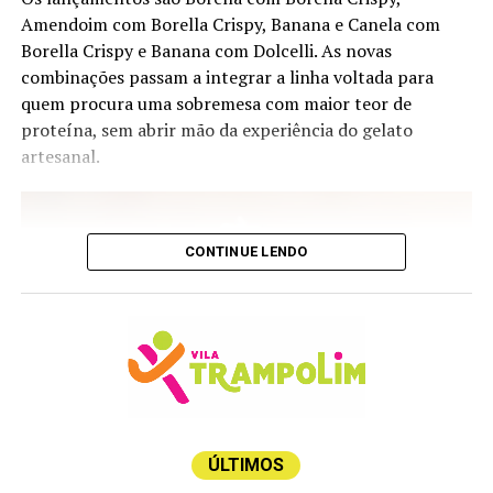
Amendoim com Borella Crispy, Banana e Canela com
Salton Virtude – produtor Campanha Gaúcha; uva
Borella Crispy e Banana com Dolcelli. As novas
Chardonnay; safra 2025
combinações passam a integrar a linha voltada para
Sauvignon Blanc, edição Costeira – produtor Viña
quem procura uma sobremesa com maior teor de
Requingua, Tapihue, Casa Blanc Chile; uva Sauvignon
proteína, sem abrir mão da experiência do gelato
Blanc; safra 2025
artesanal.
Branco Velho Mundo
Bricco Dei Guazzi Gavi – produtor Piemonte; uva
CONTINUE LENDO
Cortese; safra
Guru Branco 750 ml – produtor Wine & Soul Portugal,
Douro; uva Blend de Uvas Brancas Códega do Larinho,
Gouveio, Rabigato, Viosinho); safra 2023
Heredias Dop – produtor Quinta das Heredias Portugal;
uva Arinto, Gouveio Rabigato, Viosino; safra 2025
ÚLTIMOS
No Espírito Santo, os consumidores podem encontrar