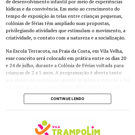
de desenvolvimento infantil por meio de experiências
brincadeiras com água, escorrega no tapete de sabão,
lúdicas e da convivência. Em meio ao crescimento do
chuva de espuma e um parque inflável, garantindo
tempo de exposição às telas entre crianças pequenas,
entretenimento durante todo o dia.
colônias de férias têm ampliado suas propostas,
privilegiando atividades que estimulam o movimento, a
Para completar a experiência, o festival contará com
criatividade, o contato com a natureza e a socialização.
praça de alimentação e barracas de comidas e bebidas,
permitindo que as famílias aproveitem o evento com
Na Escola Terracota, na Praia da Costa, em Vila Velha,
conforto e passem o dia inteiro curtindo a programação.
esse conceito será colocado em prática entre os dias 20
e 24 de julho, durante a Colônia de Férias voltada para
PROGRAMAÇÃO COMPLETA:
crianças de 2 a 5 anos. A programação é aberta tanto
aos alunos da instituição quanto ao público externo e foi
Sábado (25/07)
estruturada para proporcionar diferentes formas de
aprendizagem por meio do brincar.
10h – Oficina de Tapete Criativo com Tinta Guache
CONTINUE LENDO
Coordenada
11h – Chuva de Espuma e bola mania
pela Escola de
Esportes Sônia
11h30 – Brincadeiras ao ar livre com gincana
Santos, a