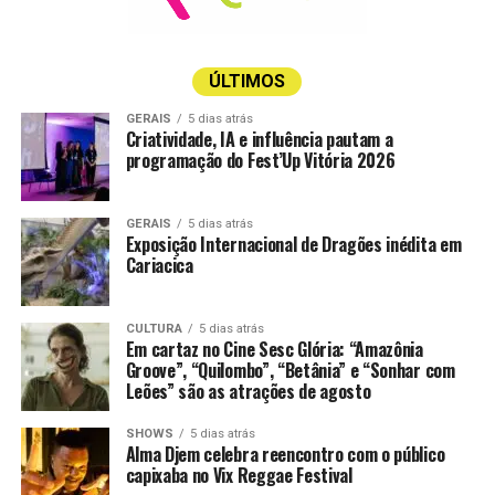
12h – Bola Mania
equipe
preparou uma
12h30 – Brincadeiras com água e banho de mangueira
programação
ÚLTIMOS
que privilegia o
13h – Escorrega no tapete de sabão
movimento, a
GERAIS
5 dias atrás
Criatividade, IA e influência pautam a
imaginação e
14h – Show com as Princesas
programação do Fest’Up Vitória 2026
as experiências
sensoriais.
15h – Show: Fixer (rock para adultos e crianças)
Durante a
GERAIS
5 dias atrás
Exposição Internacional de Dragões inédita em
semana, as
15h30 – Oficina de Slime
Cariacica
crianças vão
17h – Teatro: Cinderela
participar de
oficinas de
CULTURA
5 dias atrás
Oficina de pintura na Colônia de Férias
17h30 – Pintura facial e tererê
Em cartaz no Cine Sesc Glória: “Amazônia
pintura,
da Terracota
Groove”, “Quilombo”, “Betânia” e “Sonhar com
massinha,
Leões” são as atrações de agosto
18H – BOLOFOFOS
jardinagem e máscaras, além de circuito das cores,
circuito psicomotor, dança da água, contação de
SHOWS
5 dias atrás
19h Oficina de Cupcacke
Alma Djem celebra reencontro com o público
histórias, brincadeiras com música, jogos e outras
capixaba no Vix Reggae Festival
atividades recreativas.
19h30 – Dança coreografada