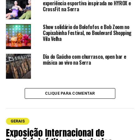
histórias encantadoras em peças infantis que misturam
experiência esportiva inspirada no HYROX e
aventura, magia e importantes lições para todas as
CrossFit na Serra
idades. No mês de agosto, o palco recebe produções
como
A Pequena Sereia, João e Maria, Os Três
Show solidário do Bolofofos e Bob Zoom no
Mosqueteiros, Sítio do Picapau Amarelo
e
A Bela e a
Capixabinha Festival, no Boulevard Shopping
Vila Velha
Fera
, espetáculos que despertam a imaginação e
resgatam clássicos da literatura e da cultura infantil,
sempre com linguagem acessível e envolvente para os
Dia do Gaúcho com churrasco, open bar e
pequenos.
música ao vivo na Serra
“A
CLIQUE PARA COMENTAR
GERAIS
Exposição Internacional de