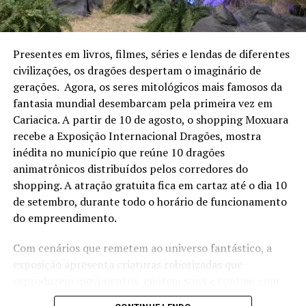
Programação de agosto
Pracinha do Mestre – Recreação Infantil
Presentes em livros, filmes, séries e lendas de diferentes
civilizações, os dragões despertam o imaginário de
Quando:
Aos sábados, das 15h às 18h
gerações. Agora, os seres mitológicos mais famosos da
fantasia mundial desembarcam pela primeira vez em
Local:
Pátio Mestre Álvaro – Shopping Mestre Álvaro
Cariacica. A partir de 10 de agosto, o shopping Moxuara
• 03 de agosto – O mestre mandou, pique alto,
recebe a Exposição Internacional Dragões, mostra
amarelinha
inédita no município que reúne 10 dragões
animatrônicos distribuídos pelos corredores do
• 09 de agosto – Mímica, pular corda, Uma Noite no
shopping. A atração gratuita fica em cartaz até o dia 10
Museu
de setembro, durante todo o horário de funcionamento
do empreendimento.
• 16 de agosto – Coelhinho sai da toca, estátua, vendedor
de frutas
Com cenários que remetem ao universo fantástico, a
exposição apresenta criaturas robotizadas que
• 30 de agosto – Elefante colorido, futebol de tecido,
reproduzem movimentos, emitem sons e contam com
desenhos de colorir
efeitos especiais, proporcionando uma experiência