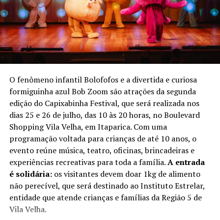
venda de produtos temáticos exclusivos, e uma atração
de Realidade Virtual, permitindo que o visitante amplie a
imersão no universo dos dragões, o valor é de R$ 25. E
caso o visitante queira tirar foto montada no dragão, o
valor é R$ 30.
O coordenador-geral da exposição, Leonardo Guelman,
O fenômeno infantil Bolofofos e a divertida e curiosa
destaca que o projeto foi desenvolvido para surpreender
formiguinha azul Bob Zoom são atrações da segunda
o público. “Sucesso em inúmeras histórias ao redor do
edição do Capixabinha Festival, que será realizada nos
mundo, os dragões são seres mitológicos que
dias 25 e 26 de julho, das 10 às 20 horas, no Boulevard
representam força, bravura e liberdade. Nossa exposição
Shopping Vila Velha, em Itaparica. Com uma
conta com uma superestrutura e peças ricas em
programação voltada para crianças de até 10 anos, o
detalhes que despertam a imaginação e encantam
evento reúne música, teatro, oficinas, brincadeiras e
visitantes de todas as idades”.
experiências recreativas para toda a família.
A entrada
é solidária:
os visitantes devem doar 1kg de alimento
Exposição Internacional – Dragões
não perecível, que será destinado ao Instituto Estrelar,
entidade que atende crianças e famílias da Região 5 de
Quando:
10 de agosto a 10 de setembro
Vila Velha.
Local:
Praça de Eventos – Shopping Moxuara