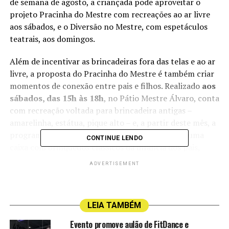
de semana de agosto, a criançada pode aproveitar o
projeto Pracinha do Mestre com recreações ao ar livre
aos sábados, e o Diversão no Mestre, com espetáculos
teatrais, aos domingos.
Além de incentivar as brincadeiras fora das telas e ao ar
livre, a proposta do Pracinha do Mestre é também criar
momentos de conexão entre pais e filhos. Realizado
aos
sábados, das 15h às 18h
, no Pátio Mestre Álvaro, conta
com recreação voltada para brincadeira antigas –
amarelinha, estátua, pique alto – e, a partir deste mês, a
programação traz ainda uma novidade especial: uma
CONTINUE LENDO
caixa com brinquedos clássicos da infância dos pais,
como vai-vem, corda de pular, iô-iô, elástico, entre
ADVERTISEMENT
outros, para que toda a família possa brincar junto e
compartilhar experiências intergeracionais.
LEIA TAMBÉM
Já aos
domingos, a partir das 17h
, o Diversão no
Mestre é uma oportunidade para as famílias viverem
Evento promove aulão de FitDance e