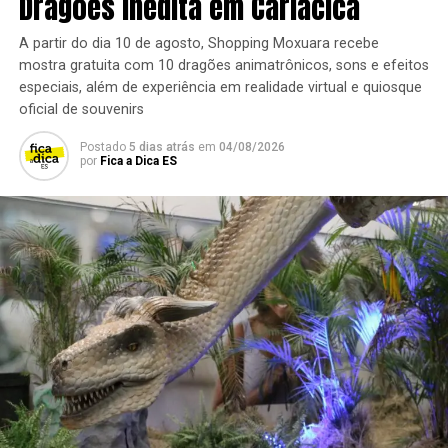
Dragões inédita em Cariacica
A partir do dia 10 de agosto, Shopping Moxuara recebe
mostra gratuita com 10 dragões animatrônicos, sons e efeitos
especiais, além de experiência em realidade virtual e quiosque
oficial de souvenirs
Postado
5 dias atrás
em
04/08/2026
por
Fica a Dica ES
Pracinha do Mestre. Crédito: Divulgação
retomada da programação após as férias é uma
oportunidade para manter o vínculo das famílias com
momentos de lazer e cultura. Queremos que o shopping
continue sendo um espaço acolhedor, no qual crianças
possam se desenvolver brincando e pais possam reviver
memórias ao lado dos filhos”, destaca Amanda Duque,
gerente de marketing do Shopping Mestre Álvaro.