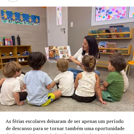
das bandas Fixer e Letal, que levam clássicos do rock em
versões voltadas para toda a família, além do
carismático Bob Zoom e do Coral das Crianças do
Instituto Estrelar.
Atividades divertidas
As crianças ainda podem colocar a criatividade em
prática em diversas oficinas temáticas. Entre as
atividades estão o Tapete criativo com tinta guache,
produção de slime, preparo de cupcakes, confecção de
massinha caseira, pintura em gesso e produção de
casquinha trufada, proporcionando momentos de
aprendizado e diversão por meio de cores, texturas e
sabores.
Quem gosta de brincar também vai encontrar uma
As férias escolares deixaram de ser apenas um período
programação intensa de atividades recreativas. Haverá
de descanso para se tornar também uma oportunidade
pintura facial, desfile de fantasias, gincanas,