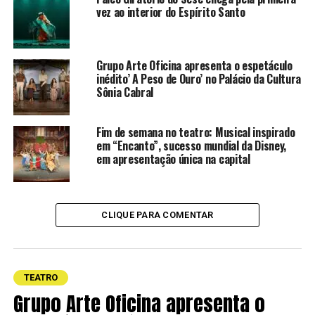
Shopping da Gávea e já passou por várias cidades
vez ao interior do Espírito Santo
cariocas.
Grupo Arte Oficina apresenta o espetáculo
inédito’ A Peso de Ouro’ no Palácio da Cultura
Sônia Cabral
Fim de semana no teatro: Musical inspirado
em “Encanto”, sucesso mundial da Disney,
em apresentação única na capital
CLIQUE PARA COMENTAR
TEATRO
Sinopse
Grupo Arte Oficina apresenta o
Elsa prepara uma festa surpresa para sua irmã Anna