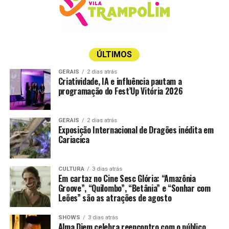
ÚLTIMOS
GERAIS
2 dias atrás
Criatividade, IA e influência pautam a
programação do Fest’Up Vitória 2026
Foto: Fernando Lara
GERAIS
2 dias atrás
A narrativa acompanha uma epidemia de cegueira que se
Exposição Internacional de Dragões inédita em
espalha rapidamente por uma cidade. Tudo começa
Cariacica
quando um homem perde a visão de forma repentina no
trânsito. A partir daí, a condição atinge outras pessoas e
CULTURA
3 dias atrás
transforma radicalmente as relações humanas,
Em cartaz no Cine Sesc Glória: “Amazônia
colocando à prova valores como solidariedade,
Groove”, “Quilombo”, “Betânia” e “Sonhar com
Leões” são as atrações de agosto
moralidade e senso coletivo.
SHOWS
3 dias atrás
Mais do que uma adaptação do romance de Saramago, o
Alma Djem celebra reencontro com o público