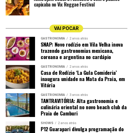
espetáculo estabelece um diálogo entre a obra literária e
capixaba no Vix Reggae Festival
os artistas do Grupo Galpão. A encenação amplia o
conceito de “ensaio”, explorando as fronteiras entre
realidade e ficção, ator e personagem, narrativa e
VAI POCAR
representação.
GASTRONOMIA
2 anos atrás
SNAP: Novo rodízio em Vila Velha inova
Grandes Espetáculos –
“(Um) Ensaio Sobre a
trazendo gastronomias mexicana,
Cegueira” do Grupo Galpão
coreana e argentina no cardápio
Quando:
20 de junho (sábado) e 21 de junho (domingo)
Local:
Teatro Glória – Centro Cultural Sesc Glória
GASTRONOMIA
2 anos atrás
Casa de Rodízio ‘La Gula Comideria’
Horários:
19h30 (sábado) e 18h (domingo)
inaugura unidade na Mata da Praia, em
Classificação indicativa:
16 anos
Vitória
Duração:
90 minutos
GASTRONOMIA
3 anos atrás
Ingressos
TANTRAVITÓRIA: Alta gastronomia e
culinária oriental no novo beach club da
Valor:
Inteira: R$ 100 | Comerciário/meia-entrada/meia
Praia de Camburi
solidária: R$ 50 | Conveniado: R$ 55 | Comerciante: R$
55
SHOWS
2 anos atrás
P12 Guarapari divulga programação do