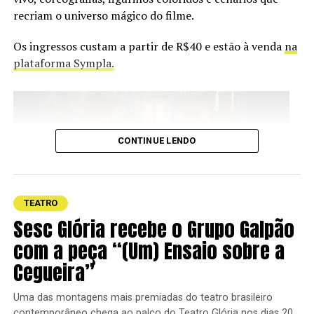
Thais Borsoneli, Thiago Miranda e Vânia Cunha.
recriam o universo mágico do filme.
Peça “A Peso de Ouro”, de Abel Santana
Os ingressos custam a partir de R$40 e estão à venda
na
plataforma Sympla.
Quando:
20 de agosto, às 19h30
Local:
Palácio da Cultura Sônia Cabral – Vitória
Ingressos:
R$35 (meia entrada)
CONTINUE LENDO
Vendas:
https://www.sympla.com.br/evento/a-peso-de-
ouro/3478304?share_id=copiarlink
Informações:
TEATRO
Sesc Glória recebe o Grupo Galpão
https://www.instagram.com/oficinaabelsantana
com a peça “(Um) Ensaio sobre a
Cegueira”
https://www.instagram.com/grupodeteatroarteoficina
Fotos: Lina Carneiro e Thiago Miranda
Uma das montagens mais premiadas do teatro brasileiro
Assinada pela equipe da Dourado Produções, a
contemporâneo chega ao palco do Teatro Glória nos dias 20