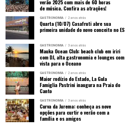
verão 2025 com mais de 60 horas
20/06 (sábado):
https://lets.events/e/sesc-grandes-
de música. Confira as atrações!
espetaculos-um-ensaio-sobre-a-cegueira-grupo-
galpao/
GASTRONOMIA
2 anos atrás
Quarta (10/07) Casafruti abre sua
21/06 (domingo):
https://lets.events/e/sesc-grandes-
primeira unidade do novo conceito no ES
espetaculos-um-ensaio-sobre-a-cegueira-grupo-
galpao-2/
GASTRONOMIA
3 anos atrás
Ou ainda na bilheteria do Sesc Glória, de quarta a
Mauka Ocean Club: beach club em iriri
com DJ, alta gastronomia e lounges com
sábado, das 10h às 20h
vista para o Oceano
Informações
: (27) 3232-4765 | 4777 | 4773
GASTRONOMIA
2 anos atrás
Maior rodízio do Estado, La Gula
Famiglia Pastrini inaugura na Praia do
Canto
GASTRONOMIA
3 anos atrás
Curva da Jurema: conheça as nove
opções para curtir o verão com a
família e os amigos