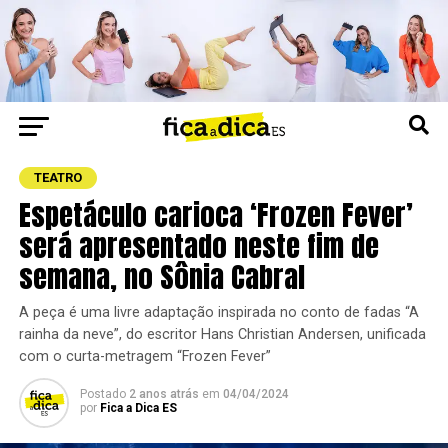
TEATRO
Espetáculo carioca ‘Frozen Fever’
será apresentado neste fim de
semana, no Sônia Cabral
A peça é uma livre adaptação inspirada no conto de fadas “A
rainha da neve”, do escritor Hans Christian Andersen, unificada
com o curta-metragem “Frozen Fever”
Postado
2 anos atrás
em
04/04/2024
por
Fica a Dica ES