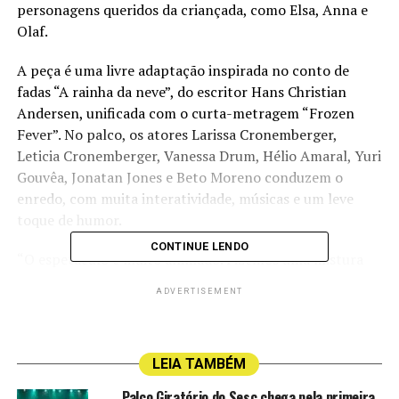
personagens queridos da criançada, como Elsa, Anna e
Olaf.
A peça é uma livre adaptação inspirada no conto de
fadas “A rainha da neve”, do escritor Hans Christian
Andersen, unificada com o curta-metragem “Frozen
Fever”. No palco, os atores Larissa Cronemberger,
Leticia Cronemberger, Vanessa Drum, Hélio Amaral, Yuri
Gouvêa, Jonatan Jones e Beto Moreno conduzem o
enredo, com muita interatividade, músicas e um leve
toque de humor.
CONTINUE LENDO
“O espetáculo é muito animado. Fizemos uma mistura
do Frozen com o aniversário da princesa Anna, que é
ADVERTISEMENT
bem legal, com cenas muito cômicas, que vão arrancar
gargalhadas do público”, declara o produtor Will Gama.
Pela primeira vez no Espírito Santo, “Frozen Fever” está
LEIA TAMBÉM
em cartaz no Rio de Janeiro, no Teatro Vanucci, no
Palco Giratório do Sesc chega pela primeira