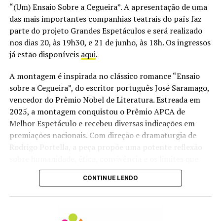
“(Um) Ensaio Sobre a Cegueira”. A apresentação de uma
das mais importantes companhias teatrais do país faz
Quando:
02 de agosto (domingo), às 17h
parte do projeto Grandes Espetáculos e será realizado
nos dias 20, às 19h30, e 21 de junho, às 18h. Os ingressos
Local:
Teatro Universitário da Ufes – Avenida Fernando
já estão disponíveis
aqui
.
Ferrari, 514, Goiabeiras, Vitória
A montagem é inspirada no clássico romance “Ensaio
Ingressos:
A partir de R$ 40
sobre a Cegueira”, do escritor português José Saramago,
Vendas:
https://bileto.sympla.com.br/event/121085?
vencedor do Prêmio Nobel de Literatura. Estreada em
share_id=1-copiarlink
2025, a montagem conquistou o Prêmio APCA de
Melhor Espetáculo e recebeu diversas indicações em
Classificação livre
premiações nacionais. Com direção e dramaturgia de
Rodrigo Portella, a peça propõe uma potente reflexão
sobre humanidade, ética, convivência e os limites que
sustentam a vida em sociedade.
CONTINUE LENDO