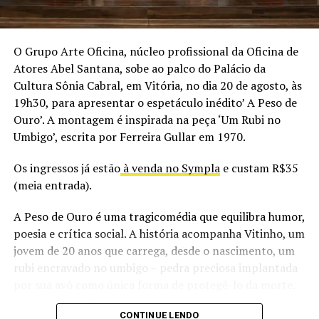
Peça Frozen Fever, da produtora Pepeto Teatro Infantil
Data: 06/04 (sábado) e 07/04 (domingo), às 17h
Local: Casa da Cultura Sônia Cabral, em Vitória
O Grupo Arte Oficina, núcleo profissional da Oficina de
Ingressos: R$30 (meia entrada)
Atores Abel Santana, sobe ao palco do Palácio da
Vendas: Sympla:
Cultura Sônia Cabral, em Vitória, no dia 20 de agosto, às
https://www.sympla.com.br/evento/frozen-
19h30, para apresentar o espetáculo inédito’ A Peso de
fever/2389848
Ouro’. A montagem é inspirada na peça ‘Um Rubi no
Classificação: livre
Umbigo’, escrita por Ferreira Gullar em 1970.
Os ingressos já estão
à venda no Sympla
e custam R$35
(meia entrada).
TÓPICOS RELACIONADOS:
CASA DA CULTURA
FROZEN
PEÇA
SÔNIA CABRAL
TEATRO
A Peso de Ouro é uma tragicomédia que equilibra humor,
poesia e crítica social. A história acompanha Vitinho, um
jovem de 20 anos que carrega, desde o nascimento, um
rubi encravado no umbigo – pedra preciosa implantada
por sua avó como única forma de protegê-lo da morte.
Quando a família de classe média mergulha em uma
CONTINUE LENDO