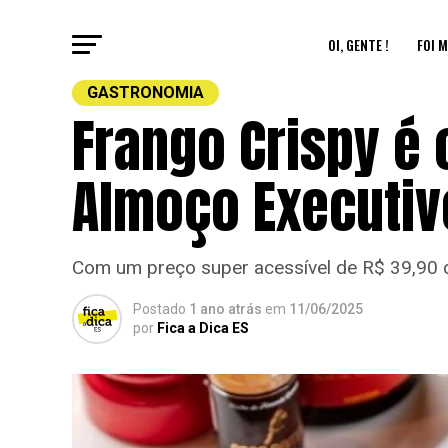
OI, GENTE !
FOI M
GASTRONOMIA
Frango Crispy é
Almoço Executiv
Com um preço super acessível de R$ 39,90 du
Postado
1 ano atrás
em
11/06/2025
por
Fica a Dica ES