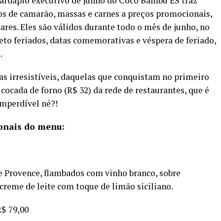
ardápio executivo de junho do Coco Bambu ES traz
os de camarão, massas e carnes a preços promocionais,
ares. Eles são válidos durante todo o mês de junho, no
eto feriados, datas comemorativas e véspera de feriado,
.
s irresistíveis, daquelas que conquistam no primeiro
ocada de forno (R$ 32) da rede de restaurantes, que é
Imperdível né?!
onais do menu:
 Provence, flambados com vinho branco, sobre
creme de leite com toque de limão siciliano.
R$ 79,00