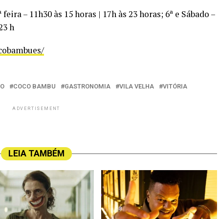
ª feira – 11h30 às 15 horas | 17h às 23 horas; 6ª e Sábado –
23 h
cobambues/
VO
COCO BAMBU
GASTRONOMIA
VILA VELHA
VITÓRIA
ADVERTISEMENT
LEIA TAMBÉM