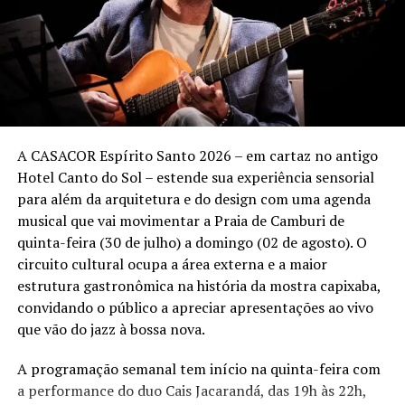
clássicos da carreira a novos sucessos.
Sunset Marcelo Falcão – Turnê “O Legado”
Quando:
3 de outubro (sábado)
Local:
Tantra Vitória – Praia de Camburi – Vitória (ES)
A CASACOR Espírito Santo 2026 – em cartaz no antigo
Hotel Canto do Sol – estende sua experiência sensorial
Ingressos:
vendas a partir de 13 de agosto pelo
para além da arquitetura e do design com uma agenda
site
Onticket.com.br
.
musical que vai movimentar a Praia de Camburi de
Setores:
quinta-feira (30 de julho) a domingo (02 de agosto). O
• Pista Pé na Areia – a partir de R$ 80 (meia-entrada)
circuito cultural ocupa a área externa e a maior
• Espaço Premium – a partir de R$ 110 (meia-entrada)
estrutura gastronômica na história da mostra capixaba,
• Lounges – informações @booaproducoes
convidando o público a apreciar apresentações ao vivo
que vão do jazz à bossa nova.
Realização:
Booa Produções e Backstage Eventos.
A programação semanal tem início na quinta-feira com
Informações:
@booaproducoes.
a performance do duo Cais Jacarandá, das 19h às 22h,