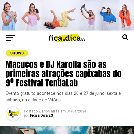
SHOWS
Macucos e DJ Karolla são as
primeiras atrações capixabas do
9º Festival TendaLab
Evento gratuito acontece nos dias 26 e 27 de julho, sexta e
sábado, na cidade de Vitória
Postado
2 anos atrás
em
04/04/2024
por
Fica a Dica ES