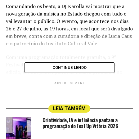
Comandando os beats, a DJ Karolla vai mostrar que a
nova geração da música no Estado chegou com tudo e
vai levantar o público. O evento, que acontece nos dias
26 e 27 de julho, às 19 horas, em local que será divulgado
em breve, conta com a curadoria e direção de Lucia Caus
e o patrocínio do Instituto Cultural Vale.
Com uma programação totalmente gratuita, o 9º
Festival TendaLab tem a proposta de, a cada nova
CONTINUE LENDO
edição, ser um painel plural da música produzida no
Brasil e no Espírito Santo, além de ser um espaço para
ADVERTISEMENT
formação de plateia. “O TendaLab tem uma
programação diversa, que sempre surpreende o público.
A proposta da curadoria é proporcionar um festival
LEIA TAMBÉM
múltiplo tanto em gêneros musicais, quanto nas
gerações de artistas, além de promover um intercâmbio
Criatividade, IA e influência pautam a
de profissionais de outras regiões do país com quem
programação do Fest’Up Vitória 2026
produz no Espírito Santo. O público que comparecer
aos dois dias de evento vai poder conferir um recorte da