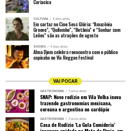
cartaz até o dia 8 de setembro.
Cariacica
Vila na Voz
Anginha Buaiz
CULTURA
4 dias atrás
Em cartaz no Cine Sesc Glória: “Amazônia
Groove”, “Quilombo”, “Betânia” e “Sonhar com
Cais Jacarandá
Pelissari
Leões” são as atrações de agosto
Agenda Musical da Semana na CASACOR ES 2026
Quando:
30 de julho a 02 de agosto
SHOWS
4 dias atrás
Alma Djem celebra reencontro com o público
Programação:
capixaba no Vix Reggae Festival
Quinta-feira: Cais Jacarandá (Voz e Sax) | 19h
Sexta-feira: Vila na Voz (Voz e Violão) | 19h
Sábado: Anginha Buaiz e Fábio Calazans (Voz e Violão) |
VAI POCAR
19h
Domingo: Pelissari | 16h
GASTRONOMIA
2 anos atrás
SNAP: Novo rodízio em Vila Velha inova
Local:
Área Gastronômica da CASACOR ES 2026
trazendo gastronomias mexicana,
(Antigo Hotel Canto do Sol, Orla da Praia de Camburi,
coreana e argentina no cardápio
Vitória)
Acesso:
Gratuito para o circuito gastronômico e de
GASTRONOMIA
2 anos atrás
Casa de Rodízio ‘La Gula Comideria’
lazer. Os ingressos para o circuito completo de
inaugura unidade na Mata da Praia, em