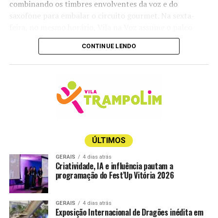
combinando os timbres envolventes da voz e do
saxofone para embalar o circuito gourmet. Na sexta-
feira, no mesmo horário, Vila na Voz assume o palco
trazendo experiências em muitos ritmos e estilos, desde
CONTINUE LENDO
o reggae até o rock e o blues.
Já no sábado, é a vez de Anginha Buaiz e Fábio Calazans
performarem com o melhor da bossa nova e da MPB.
Encerrando a agenda, no domingo, o músico Pelissari
comanda a trilha sonora da tarde com hits do pop rock
internacional e nacional, das 16h às 19h.
Vale lembrar que o polo gastronômico da mostra é de
ÚLTIMOS
acesso gratuito, sem a necessidade de aquisição de
GERAIS
4 dias atrás
ingresso. Mas caso você queira aproveitar a viagem e
Criatividade, IA e influência pautam a
programação do Fest’Up Vitória 2026
curtir um pouco mais do universo da arquitetura e
decoração, os ingressos
estão à venda aqui
.
GERAIS
4 dias atrás
A temporada de 30 anos da CASACOR ES segue em
Exposição Internacional de Dragões inédita em