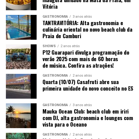
arquitetura e decoração estão disponíveis na plataforma
Vitória
oficial
appcasacor.com.br
.
GASTRONOMIA
3 anos atrás
TANTRAVITÓRIA: Alta gastronomia e
culinária oriental no novo beach club da
Praia de Camburi
SHOWS
2 anos atrás
P12 Guarapari divulga programação do
verão 2025 com mais de 60 horas
de música. Confira as atrações!
GASTRONOMIA
2 anos atrás
Quarta (10/07) Casafruti abre sua
primeira unidade do novo conceito no ES
GASTRONOMIA
3 anos atrás
Mauka Ocean Club: beach club em iriri
com DJ, alta gastronomia e lounges com
vista para o Oceano
GASTRONOMIA
2 anos atrás