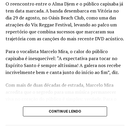
O reencontro entre o Alma Djem e o público capixaba já
tem data marcada. A banda desembarca em Vitória no
dia 29 de agosto, no Oásis Beach Club, como uma das
atrações do Vix Reggae Festival, levando ao palco um
repertório que combina sucessos que marcaram sua
trajetória com as canções do mais recente DVD acústico.
Para o vocalista Marcelo Mira, o calor do público
capixaba é inesquecível: “A expectativa para tocar no
Espírito Santo é sempre altíssima! A galera nos recebe
incrivelmente bem e canta junto do início ao fim”, diz.
Com mais de duas décadas de estrada, Marcelo Mira
acredita que o segredo para uma música permanecer
Pickups
viva no coração do público é simples: verdade. Para o
compositor, são as histórias reais e os sentimentos
Para incendiar ainda mais o festival, a DJ Karolla. A
CONTINUE LENDO
sinceros que transformam uma canção em companhia
capixaba, que começou a carreira em 2020 tocando em
para diferentes fases da vida. “Em primeiro lugar tem
festas de familiares e boates LGBTQIA+, vai comandar as
que ter verdade. É essa verdade na música que faz uma
pickups com um repertório recheado de pop e funk