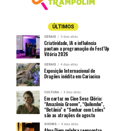
ÚLTIMOS
GERAIS
3 dias atrás
Criatividade, IA e influência
pautam a programação do Fest’Up
Vitória 2026
GERAIS
4 dias atrás
Exposição Internacional de
Dragões inédita em Cariacica
CULTURA
4 dias atrás
Em cartaz no Cine Sesc Glória:
“Amazônia Groove”, “Quilombo”,
“Betânia” e “Sonhar com Leões”
são as atrações de agosto
SHOWS
4 dias atrás
Alma Djem celebra reencontro