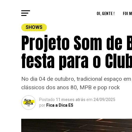
OI, GENTE !
FOI M
SHOWS
Projeto Som de B
festa para o Clu
No dia 04 de outubro, tradicional espaço em 
clássicos dos anos 80, MPB e pop rock
Postado
11 meses atrás
em
24/09/2025
por
Fica a Dica ES