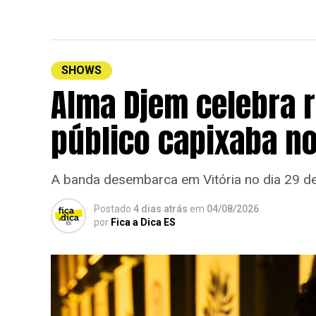
SHOWS
Alma Djem celebra 
público capixaba no
A banda desembarca em Vitória no dia 29 de
Postado
4 dias atrás
em
04/08/2026
por
Fica a Dica ES