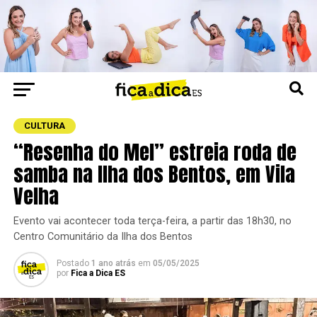
CULTURA
“Resenha do Mel” estreia roda de
samba na Ilha dos Bentos, em Vila
Velha
Evento vai acontecer toda terça-feira, a partir das 18h30, no
Centro Comunitário da Ilha dos Bentos
Postado
1 ano atrás
em
05/05/2025
por
Fica a Dica ES