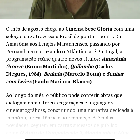
O mês de agosto chega ao
Cinema Sesc Glória
com uma
seleção que atravessa o Brasil de ponta a ponta. Da
Amazônia aos Lençóis Maranhenses, passando por
Pernambuco e cruzando o Atlântico até Portugal, a
programação reúne quatro novos títulos:
Amazônia
Groove
(Bruno Murtinho),
Quilombo
(Carlos
Diegues, 1984),
Betânia
(Marcelo Botta) e
Sonhar
com Leões
(Paolo Marinou-Blanco).
Ao longo do mês, o público pode conferir obras que
dialogam com diferentes gerações e linguagens
cinematográficas, construindo uma narrativa dedicada à
memória, à resistência e ao recomeço. Além das
novidades, seguem em cartaz sucessos de público
como
O Auto da Compadecida 2
,
Mambembe
e
Meu