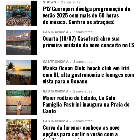
SHOWS
2 anos atrás
cultura brasileira.
P12 Guarapari divulga programação do
Sábado, 8 de agosto
verão 2025 com mais de 60 horas
Além das apresentações, os grupos capixaba e
de música. Confira as atrações!
maranhense participarão de um intercâmbio artístico
SALA
HORÁRIO
FILME
CLASSIFICA
GASTRONOMIA
2 anos atrás
para compartilhar vivências, processos criativos e
ÇÃO
Quarta (10/07) Casafruti abre sua
experiências de palco.
primeira unidade do novo conceito no ES
Sala 1
12:00
Meu Pé de
A10
Laranja Lima
“Esse encontro entre os grupos do Espírito Santo e do
(99 min)
Maranhão fortalece o fazer artístico, amplia repertórios
GASTRONOMIA
3 anos atrás
Mauka Ocean Club: beach club em iriri
Sala 2
14:30
Quilombo
A12
e contribui para o desenvolvimento das artes cênicas,
com DJ, alta gastronomia e lounges com
(120 min)
reafirmando o compromisso do Sesc Espírito Santo com
vista para o Oceano
a valorização da cultura e a formação de redes de
Sala 1
15:30
O Auto da
A12
colaboração”, ressalta Rafaella Vagmaker.
GASTRONOMIA
2 anos atrás
Compadecid
Maior rodízio do Estado, La Gula
a 2 (114
Famiglia Pastrini inaugura na Praia do
min)
Canto
Sala 2
17:30
Mambembe
A14
GASTRONOMIA
3 anos atrás
(97 min)
Curva da Jurema: conheça as nove
opções para curtir o verão com a
Sala 1
18:30
Sonhar com
A16