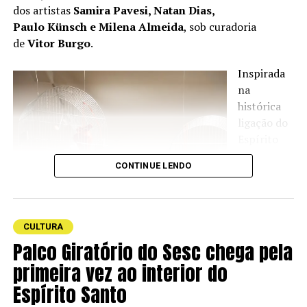
dos artistas
Samira Pavesi, Natan Dias,
As tradições brasileiras também são marca registrada do
Paulo Künsch e Milena Almeida
, sob curadoria
documentário
Amazônia Groove
, de
Bruno Murtinho
.
de
Vitor Burgo
.
A obra convida o espectador a mergulhar nas tradições
Inspirada
musicais que pulsam na Amazônia paraense. Ao dar voz
na
aos artistas locais, a produção lança luz sobre a riqueza
histórica
sonora e cultural da região.
ligação do
Espírito
Santo com
CONTINUE LENDO
a indústria
CULTURA
Palco Giratório do Sesc chega pela
primeira vez ao interior do
Espírito Santo