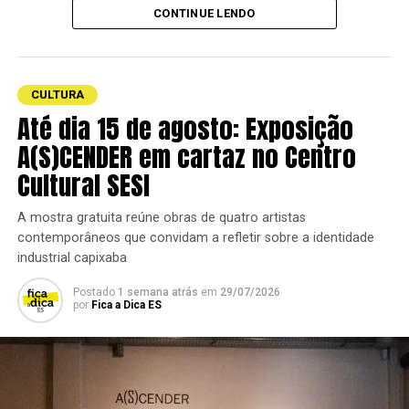
Pé de Laranja Lima
.
CONTINUE LENDO
As sessões acontecem
de quarta a sábado
, em
múltiplos horários. Os
ingressos são gratuitos
e
podem ser retirados antecipadamente pela
CULTURA
plataforma
Lets Events
ou presencialmente na
Até dia 15 de agosto: Exposição
bilheteria do
Centro Cultural Sesc Glória
.
A(S)CENDER em cartaz no Centro
Cultural SESI
A mostra gratuita reúne obras de quatro artistas
contemporâneos que convidam a refletir sobre a identidade
industrial capixaba
Postado
1 semana atrás
em
29/07/2026
por
Fica a Dica ES