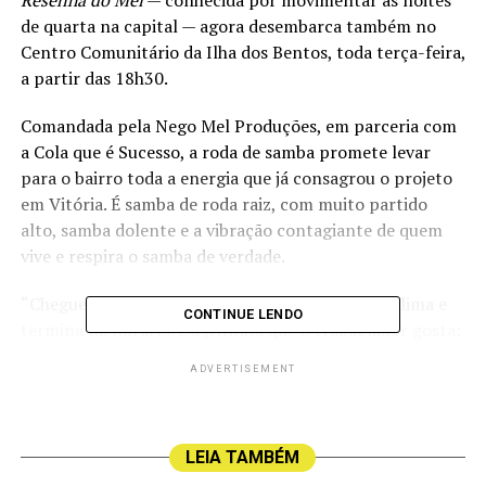
Resenha do Mel
— conhecida por movimentar as noites
de quarta na capital — agora desembarca também no
Centro Comunitário da Ilha dos Bentos, toda terça-feira,
a partir das 18h30.
Comandada pela Nego Mel Produções, em parceria com
a Cola que é Sucesso, a roda de samba promete levar
para o bairro toda a energia que já consagrou o projeto
em Vitória. É samba de roda raiz, com muito partido
alto, samba dolente e a vibração contagiante de quem
vive e respira o samba de verdade.
“Chegue cedo, porque aqui o samba começa no clima e
CONTINUE LENDO
termina no horário. Do jeitinho que o trabalhador gosta:
alegria, respeito e muita música boa”, reforça Nego Mel,
ADVERTISEMENT
idealizador da resenha. A entrada é gratuita e o evento é
voltado para toda a comunidade, com ambiente familiar
e acolhedor. Uma nova opção para começar a semana
LEIA TAMBÉM
com o pé direito e ao som de um bom samba.