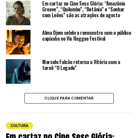
Em cartaz no Cine Sesc Glória: “Amazônia
Groove”, “Quilombo”, “Betânia” e “Sonhar
Resenha do Mel
com Leões” são as atrações de agosto
Local:
Centro Comunitário da Ilha dos Bentos – Vila
Velha
Alma Djem celebra reencontro com o público
Quando:
Todas às terças-feiras, a partir das 18h30
capixaba no Vix Reggae Festival
Entrada gratuita
Marcelo Falcão retorna a Vitória com a
TÓPICOS RELACIONADOS:
CULTURA
MÚSICA
turnê “O Legado”
RODA DE SAMBA
SHOWS
VILA VELHA
CLIQUE PARA COMENTAR
CULTURA
Em cartaz no Cine Sesc Glória: