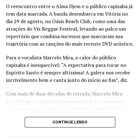
Em todos esses anos a dupla abriu e participou de shows
O reencontro entre o Alma Djem e o público capixaba já
de Henrique e Juliano, Thaeme e Thiago, Xand Avião,
tem data marcada. A banda desembarca em Vitória no
Tayrone, Matheus Fernandes, Rogerinho, Léo Santana e
dia 29 de agosto, no Oásis Beach Club, como uma das
outros grandes artistas renomados do Brasil.
atrações do Vix Reggae Festival, levando ao palco um
repertório que combina sucessos que marcaram sua
No ano de 2023 a dupla deu um passo importante ao
trajetória com as canções do mais recente DVD acústico.
fechar com o Dracena Music, escritório de agenciamento
artístico regido pelo grande empresário Marquinho
Para o vocalista Marcelo Mira, o calor do público
Dracena. Em menos de um ano de parceria com o
capixaba é inesquecível: “A expectativa para tocar no
escritório, a dupla gravou um DVD em Goiânia com a
Espírito Santo é sempre altíssima! A galera nos recebe
produção de Newtinho Fonseca, dando assim o start à
incrivelmente bem e canta junto do início ao fim”, diz.
carreira nacional.
Com mais de duas décadas de estrada, Marcelo Mira
Para surpresa do escritório, em menos de 6 meses de
acredita que o segredo para uma música permanecer
divulgação nacional, Breno e Bernardo foram
viva no coração do público é simples: verdade. Para o
convidados a estrear o show na festa de peão de
compositor, são as histórias reais e os sentimentos
CONTINUE LENDO
Barretos 2024, a maior festa de peão da América Latina.
sinceros que transformam uma canção em companhia
para diferentes fases da vida. “Em primeiro lugar tem
Foto principal:
Alisson Demetrio
que ter verdade. É essa verdade na música que faz uma