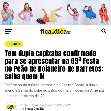
SHOWS
Tem dupla capixaba confirmada
para se apresentar na 69ª Festa
do Peão de Boiadeiro de Barretos:
saiba quem é!
Fenômeno da música sertaneja no Espírito Santo, a dupla
Breno e Bernardo sobe ao palco do maior rodeio da América
Latina no próximo dia 23
Postado
2 anos atrás
em
19/08/2024
por
Fica a Dica ES