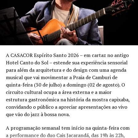
interação com a plateia e por um repertório que une
clássicos da carreira a novos sucessos.
Sunset Marcelo Falcão – Turnê “O Legado”
Quando:
3 de outubro (sábado)
Local:
Tantra Vitória – Praia de Camburi – Vitória (ES)
A CASACOR Espírito Santo 2026 – em cartaz no antigo
Hotel Canto do Sol – estende sua experiência sensorial
Ingressos:
vendas a partir de 13 de agosto pelo
para além da arquitetura e do design com uma agenda
site
Onticket.com.br
.
musical que vai movimentar a Praia de Camburi de
Setores:
quinta-feira (30 de julho) a domingo (02 de agosto). O
• Pista Pé na Areia – a partir de R$ 80 (meia-entrada)
circuito cultural ocupa a área externa e a maior
• Espaço Premium – a partir de R$ 110 (meia-entrada)
estrutura gastronômica na história da mostra capixaba,
• Lounges – informações @booaproducoes
convidando o público a apreciar apresentações ao vivo
que vão do jazz à bossa nova.
Realização:
Booa Produções e Backstage Eventos.
A programação semanal tem início na quinta-feira com
Informações:
@booaproducoes.
a performance do duo Cais Jacarandá, das 19h às 22h,