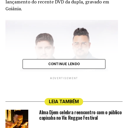
lançamento do recente DVD da dupla, gravado em
Goiânia.
CONTINUE LENDO
ADVERTISEMENT
LEIA TAMBÉM
Alma Djem celebra reencontro com o público
A dupla capixaba Breno e Bernardo
.
Foto: Divulgação
capixaba no Vix Reggae Festival
O evento é realizado no Parque do Peão, em Barretos