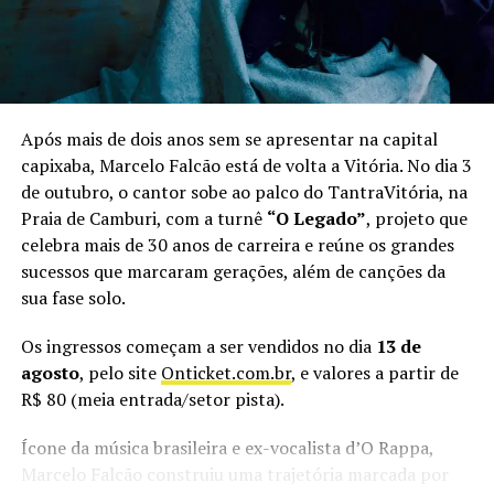
de reggae nacional a integrar o catálogo da Globoplay,
sem deixar de lado os clássicos que ajudaram a construir
a trajetória do grupo. “O público pode esperar um show
com músicas do nosso DVD acústico, mas também com
aquelas que fazem parte da nossa história e que a galera
Após mais de dois anos sem se apresentar na capital
do Espírito Santo conhece muito bem”, adianta o
capixaba, Marcelo Falcão está de volta a Vitória. No dia 3
vocalista.
de outubro, o cantor sobe ao palco do TantraVitória, na
Praia de Camburi, com a turnê
“O Legado”
, projeto que
Além do Alma Djem, o Vix Reggae Festival terá no line
celebra mais de 30 anos de carreira e reúne os grandes
up as bandas Adão Negro, Rasta Joint e Filosofia Reggae.
sucessos que marcaram gerações, além de canções da
Ao todo, serão mais 14 horas de música à beira-mar,
sua fase solo.
reunindo artistas de diferentes gerações do reggae
brasileiro.
Os ingressos começam a ser vendidos no dia
13 de
agosto
, pelo site
Onticket.com.br
, e valores a partir de
Vix Reggae Festival
R$ 80 (meia entrada/setor pista).
Quando:
29 de agosto (sábado), às 14h
Ícone da música brasileira e ex-vocalista d’O Rappa,
Marcelo Falcão construiu uma trajetória marcada por
Local:
Oásis Beach Club, Vitória