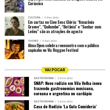
cartaz até o dia 8 de setembro.
Cariacica
Vila na Voz
Anginha Buaiz
CULTURA
4 dias atrás
Em cartaz no Cine Sesc Glória: “Amazônia
Groove”, “Quilombo”, “Betânia” e “Sonhar com
Cais Jacarandá
Pelissari
Leões” são as atrações de agosto
Agenda Musical da Semana na CASACOR ES 2026
Quando:
30 de julho a 02 de agosto
SHOWS
4 dias atrás
Alma Djem celebra reencontro com o público
Programação:
capixaba no Vix Reggae Festival
Quinta-feira: Cais Jacarandá (Voz e Sax) | 19h
Sexta-feira: Vila na Voz (Voz e Violão) | 19h
Sábado: Anginha Buaiz e Fábio Calazans (Voz e Violão) |
VAI POCAR
19h
Domingo: Pelissari | 16h
GASTRONOMIA
2 anos atrás
SNAP: Novo rodízio em Vila Velha inova
Local:
Área Gastronômica da CASACOR ES 2026
trazendo gastronomias mexicana,
(Antigo Hotel Canto do Sol, Orla da Praia de Camburi,
coreana e argentina no cardápio
Vitória)
Acesso:
Gratuito para o circuito gastronômico e de
GASTRONOMIA
2 anos atrás
Casa de Rodízio ‘La Gula Comideria’
lazer. Os ingressos para o circuito completo de