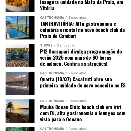
inaugura unidade na Mata da Praia, em
arquitetura e decoração estão disponíveis na plataforma
Vitória
oficial
appcasacor.com.br
.
GASTRONOMIA
3 anos atrás
TANTRAVITÓRIA: Alta gastronomia e
culinária oriental no novo beach club da
Praia de Camburi
SHOWS
2 anos atrás
P12 Guarapari divulga programação do
verão 2025 com mais de 60 horas
de música. Confira as atrações!
GASTRONOMIA
2 anos atrás
Quarta (10/07) Casafruti abre sua
primeira unidade do novo conceito no ES
GASTRONOMIA
3 anos atrás
Mauka Ocean Club: beach club em iriri
com DJ, alta gastronomia e lounges com
vista para o Oceano
GASTRONOMIA
2 anos atrás