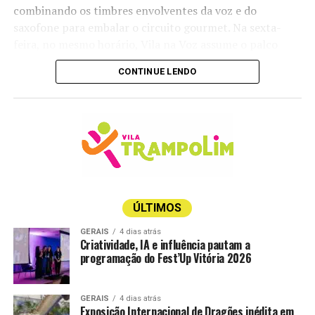
combinando os timbres envolventes da voz e do
saxofone para embalar o circuito gourmet. Na sexta-
feira, no mesmo horário, Vila na Voz assume o palco
trazendo experiências em muitos ritmos e estilos, desde
CONTINUE LENDO
o reggae até o rock e o blues.
Já no sábado, é a vez de Anginha Buaiz e Fábio Calazans
performarem com o melhor da bossa nova e da MPB.
Encerrando a agenda, no domingo, o músico Pelissari
comanda a trilha sonora da tarde com hits do pop rock
internacional e nacional, das 16h às 19h.
Vale lembrar que o polo gastronômico da mostra é de
ÚLTIMOS
acesso gratuito, sem a necessidade de aquisição de
GERAIS
4 dias atrás
ingresso. Mas caso você queira aproveitar a viagem e
Criatividade, IA e influência pautam a
programação do Fest’Up Vitória 2026
curtir um pouco mais do universo da arquitetura e
decoração, os ingressos
estão à venda aqui
.
GERAIS
4 dias atrás
A temporada de 30 anos da CASACOR ES segue em
Exposição Internacional de Dragões inédita em