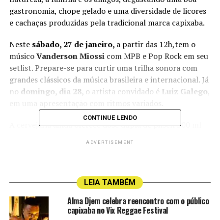
gastronomia, chope gelado e uma diversidade de licores
e cachaças produzidas pela tradicional marca capixaba.
Neste
sábado, 27 de janeiro,
a partir das 12h,tem o
músico
Vanderson Miossi
com MPB e Pop Rock em seu
setlist. Prepare-se para curtir uma trilha sonora com
grandes clássicos da música brasileira e internacional. Já
no
domingo, dia 28,
o artista convidado é
Luiz Galego
,
em uma apresentação com ritmos variados.
CONTINUE LENDO
A cervejaria ainda oferece dose dupla de pilsen 300 ml
das 8h às 12h. no cardápio, uma variedade de petiscos e
ADVERTISEMENT
pratos para compartilhar.
O entretenimento para a criançada na Reserva do
Gerente está garantido com playground e ainda tem um
LEIA TAMBÉM
amplo espaço para os pets se divertirem.
Alma Djem celebra reencontro com o público
capixaba no Vix Reggae Festival
Para quem curte adrenalina, não pode deixar de conferir