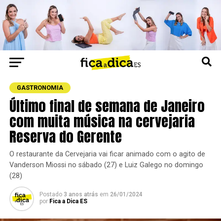
GASTRONOMIA
Último final de semana de Janeiro
com muita música na cervejaria
Reserva do Gerente
O restaurante da Cervejaria vai ficar animado com o agito de
Vanderson Miossi no sábado (27) e Luiz Galego no domingo
(28)
Postado
3 anos atrás
em
26/01/2024
por
Fica a Dica ES