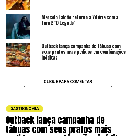
o Bike Park, com três tipos de circuitos e de níveis
variados, além das trilhas ecológicas.
Marcelo Falcão retorna a Vitória com a
turnê “O Legado”
Já para os apreciadores de um bom licor, não podem
deixar de experimentar as produções da marca, feitos
com a cachaça Reserva do Gerente e frutas frescas da
Outback lança campanha de tábuas com
região. E, claro, conhecer as cachaças e parte da
seus pratos mais pedidos em combinações
produção no local.
inéditas
CLIQUE PARA COMENTAR
GASTRONOMIA
Outback lança campanha de
Vanderson Miossi
tábuas com seus pratos mais