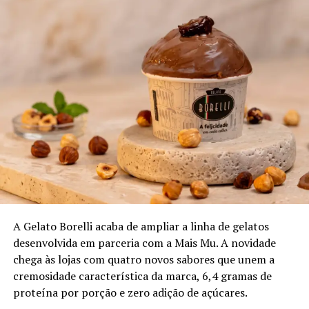
Veja a lista completa com os premiados no Top Five
da ExpoVinhos Vitória 2026.
Branco Novo Mundo
Errazuris Chardonay – produtor Viña Errazuris, Vale do
Concagua; uva Chardonnay; safra 2023
A Gelato Borelli acaba de ampliar a linha de gelatos
desenvolvida em parceria com a Mais Mu. A novidade
Litoral Sauv Blanc – produtor Vale Leyda; uva Sauv
chega às lojas com quatro novos sabores que unem a
Blanc; safra 2024
cremosidade característica da marca, 6,4 gramas de
proteína por porção e zero adição de açúcares.
QPQ Gran Reserva – produtor Maipo; uva Chardonnay;