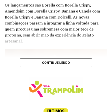
safra 2024
Os lançamentos são Borella com Borella Crispy,
Amendoim com Borella Crispy, Banana e Canela com
Salton Virtude – produtor Campanha Gaúcha; uva
Borella Crispy e Banana com Dolcelli. As novas
Chardonnay; safra 2025
combinações passam a integrar a linha voltada para
Sauvignon Blanc, edição Costeira – produtor Viña
quem procura uma sobremesa com maior teor de
Requingua, Tapihue, Casa Blanc Chile; uva Sauvignon
proteína, sem abrir mão da experiência do gelato
Blanc; safra 2025
artesanal.
Branco Velho Mundo
Bricco Dei Guazzi Gavi – produtor Piemonte; uva
CONTINUE LENDO
Cortese; safra
Guru Branco 750 ml – produtor Wine & Soul Portugal,
Douro; uva Blend de Uvas Brancas Códega do Larinho,
Gouveio, Rabigato, Viosinho); safra 2023
Heredias Dop – produtor Quinta das Heredias Portugal;
uva Arinto, Gouveio Rabigato, Viosino; safra 2025
ÚLTIMOS