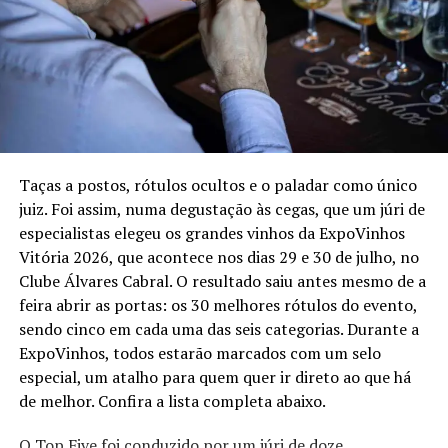
Além das diferentes combinações de proteínas, todas as
tábuas contam com três acompanhamentos à escolha
do cliente. As opções são: Arroz Pilaf, Garlic Mashed
Potato, Jacket Potato, Caesar Salad, Salada da Casa,
Fritas, El Ranchito, Aussie Mac N’ Cheese e Legumes.
Tábuas para compartilhar (Outback Boards)
Taças a postos, rótulos ocultos e o paladar como único
juiz. Foi assim, numa degustação às cegas, que um júri de
Período:
até 4 de outubro de 2026
especialistas elegeu os grandes vinhos da ExpoVinhos
Disponibilidade:
Oferta válida para os Outback físicos
Vitória 2026, que acontece nos dias 29 e 30 de julho, no
(unidades no Shopping Vitória, Shopping Vila Velha e
Clube Álvares Cabral. O resultado saiu antes mesmo de a
Shopping Mestre Álvaro – Serra), delivery (App Meu
feira abrir as portas: os 30 melhores rótulos do evento,
Outback e plataformas Ifood) e pedidos para viagem.
sendo cinco em cada uma das seis categorias. Durante a
ExpoVinhos, todos estarão marcados com um selo
Informações:
https://www.outback.com.br/outback-
especial, um atalho para quem quer ir direto ao que há
boards
de melhor. Confira a lista completa abaixo.
O Top Five foi conduzido por um júri de doze