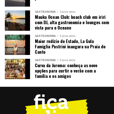
Maseng; safra NA
Vinho Licoroso Eden – produtor Vale Trentino –
GASTRONOMIA
3 anos atrás
Mauka Ocean Club: beach club em iriri
Farroupilha/RS Brasil; uva Moscatos Aromáticos; safra
com DJ, alta gastronomia e lounges com
S/SF
vista para o Oceano
Tinto Velho Mundo
GASTRONOMIA
2 anos atrás
Maior rodízio do Estado, La Gula
Cantanhede Res – produtor Beira Atlantica Portugal;
Famiglia Pastrini inaugura na Praia do
Canto
uva Baga; safra 2021
GASTRONOMIA
3 anos atrás
Mouchão TN 750 ml – produtor Mouchão, Portugal,
Curva da Jurema: conheça as nove
Alentejo; uva Alicant Bouschet, Trincadeira; safra 2018
opções para curtir o verão com a
família e os amigos
Quinta da Bacalhoa Tinto – produtor Península de
Setúbal; uva Carbenet Sauvignon, Merlot; safra 2018
Solestá – produtor Velenosi, Itália; uva Montepulciano,
Sangiovese; safra 2022