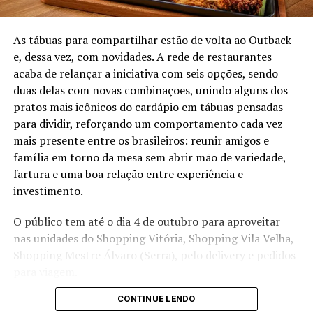
TÓPICOS RELACIONADOS:
CERVEJARIA
GASTRONOMIA
MÚSICA
RESERVA DO GERENTE
VILA VELHA
As tábuas para compartilhar estão de volta ao Outback
e, dessa vez, com novidades. A rede de restaurantes
acaba de relançar a iniciativa com seis opções, sendo
duas delas com novas combinações, unindo alguns dos
pratos mais icônicos do cardápio em tábuas pensadas
para dividir, reforçando um comportamento cada vez
mais presente entre os brasileiros: reunir amigos e
família em torno da mesa sem abrir mão de variedade,
fartura e uma boa relação entre experiência e
investimento.
O público tem até o dia 4 de outubro para aproveitar
nas unidades do Shopping Vitória, Shopping Vila Velha,
Shopping Mestre Álvaro (Serra), pelo delivery e pedidos
para viagem.
CONTINUE LENDO
Confira as opções!