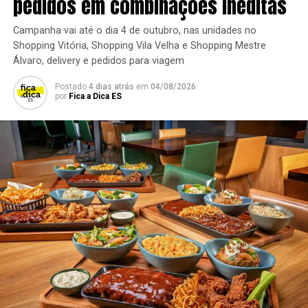
pedidos em combinações inéditas
Campanha vai até o dia 4 de outubro, nas unidades no
Luiz galego
Shopping Vitória, Shopping Vila Velha e Shopping Mestre
Álvaro, delivery e pedidos para viagem
Reserva do Gerente
Postado
4 dias atrás
em
04/08/2026
por
Fica a Dica ES
Horário de funcionamento restaurante:
9h às 17
horas
Música ao vivo:
Sábado – 11h | Domingo – 12h
Couvert:
R$ 10
Local:
Rodovia do Sol, km 28, Recanto da Sereia –
Guarapari
Instagram:
@reservadogerente