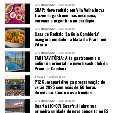
Espumante Garibaldi VG Nature Blanc De Blanc –
GASTRONOMIA
2 anos atrás
SNAP: Novo rodízio em Vila Velha inova
produtor Serra Gaúcha; uva 100% Chardonnay; safra
trazendo gastronomias mexicana,
Não Safrado
coreana e argentina no cardápio
Puro Uno – produtor Puro Uno/Vale Do Uco; uva Pinot
GASTRONOMIA
2 anos atrás
Noir e Chardonnay; safra S/N
Casa de Rodízio ‘La Gula Comideria’
inaugura unidade na Mata da Praia, em
Vitória
Vinho Sobremesa
GASTRONOMIA
3 anos atrás
Gravuras de Côa Doc Porto White – produtor Douro; uva
TANTRAVITÓRIA: Alta gastronomia e
Códega do Larinho, Gouveio, Rabigato e Viosinho; safra
culinária oriental no novo beach club da
Praia de Camburi
Salton Atos Licoroso – produtor Campanha Gaúcha; uva
SHOWS
2 anos atrás
Chardonnay; safra NA
P12 Guarapari divulga programação do
verão 2025 com mais de 60 horas
San Jose de Apalta Late Havest – produtor San Jose de
de música. Confira as atrações!
Apalta Late Havest; uva Viogner; safra 2020
GASTRONOMIA
2 anos atrás
Quarta (10/07) Casafruti abre sua
Terrazas Petit Maseng – produtor Argentina; uva Petit
primeira unidade do novo conceito no ES