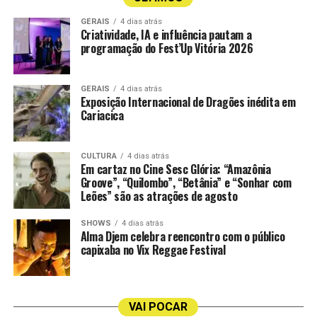
No Espírito Santo, os consumidores podem encontrar
Quinta Carmo – produtor Bacalhoa Portugal; uva
GERAIS
4 dias atrás
os novos sabores nas unidades da Gelato Borelli da Praia
Criatividade, IA e influência pautam a
Roupeiro, Antão Vaz, Arinto; safra 2023
do Canto e do Shopping Vitória, de acordo com a
programação do Fest’Up Vitória 2026
disponibilidade de estoque.
Riporta Pecorino – produtor Fantini Itália; uva
Pecorino; safra 2024
GERAIS
4 dias atrás
Exposição Internacional de Dragões inédita em
Cariacica
Espumante
Champagne Jules Pierlot Premier Cru Millésimé Brut BR
CULTURA
4 dias atrás
750 ml – produtor Collery França, Champagne; uva
Em cartaz no Cine Sesc Glória: “Amazônia
Groove”, “Quilombo”, “Betânia” e “Sonhar com
Chardonnay, Meunier, Pinot Noir; safra 2019
Leões” são as atrações de agosto
Espumante Casa Perini Nature 750 ml – produtor Vale
SHOWS
4 dias atrás
Trentino, Farroupilha/RS Brasil; uva Chardonnay e
Alma Djem celebra reencontro com o público
Pinot Noir; safra S/SF
capixaba no Vix Reggae Festival
Espumante Esperanto – produtor Tenute Di Casalnuovo
Teviso; uva Glera; safra Indeterminada
VAI POCAR