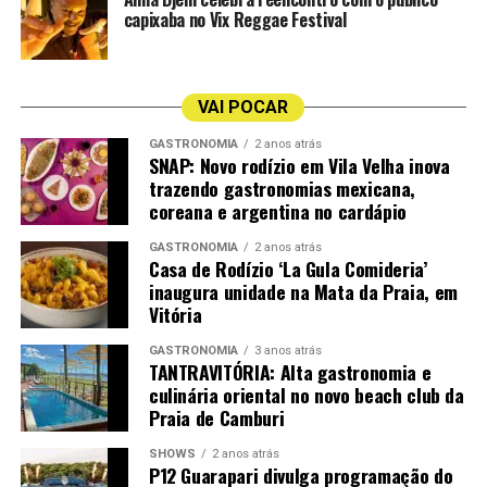
Pinot Noir; safra S/SF
capixaba no Vix Reggae Festival
Espumante Esperanto – produtor Tenute Di Casalnuovo
Teviso; uva Glera; safra Indeterminada
VAI POCAR
Espumante Garibaldi VG Nature Blanc De Blanc –
GASTRONOMIA
2 anos atrás
SNAP: Novo rodízio em Vila Velha inova
produtor Serra Gaúcha; uva 100% Chardonnay; safra
trazendo gastronomias mexicana,
Não Safrado
coreana e argentina no cardápio
Puro Uno – produtor Puro Uno/Vale Do Uco; uva Pinot
GASTRONOMIA
2 anos atrás
Noir e Chardonnay; safra S/N
Casa de Rodízio ‘La Gula Comideria’
inaugura unidade na Mata da Praia, em
Vitória
Vinho Sobremesa
GASTRONOMIA
3 anos atrás
Gravuras de Côa Doc Porto White – produtor Douro; uva
TANTRAVITÓRIA: Alta gastronomia e
Códega do Larinho, Gouveio, Rabigato e Viosinho; safra
culinária oriental no novo beach club da
Praia de Camburi
Salton Atos Licoroso – produtor Campanha Gaúcha; uva
SHOWS
2 anos atrás
Chardonnay; safra NA
P12 Guarapari divulga programação do