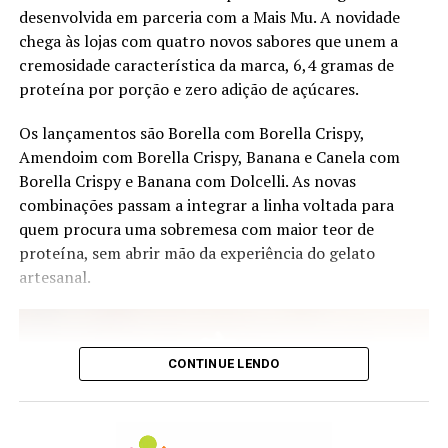
desenvolvida em parceria com a Mais Mu. A novidade
Litoral Sauv Blanc – produtor Vale Leyda; uva Sauv
chega às lojas com quatro novos sabores que unem a
Blanc; safra 2024
cremosidade característica da marca, 6,4 gramas de
proteína por porção e zero adição de açúcares.
QPQ Gran Reserva – produtor Maipo; uva Chardonnay;
safra 2024
Os lançamentos são Borella com Borella Crispy,
Amendoim com Borella Crispy, Banana e Canela com
Salton Virtude – produtor Campanha Gaúcha; uva
Borella Crispy e Banana com Dolcelli. As novas
Chardonnay; safra 2025
combinações passam a integrar a linha voltada para
Sauvignon Blanc, edição Costeira – produtor Viña
quem procura uma sobremesa com maior teor de
Requingua, Tapihue, Casa Blanc Chile; uva Sauvignon
proteína, sem abrir mão da experiência do gelato
Blanc; safra 2025
artesanal.
Branco Velho Mundo
Bricco Dei Guazzi Gavi – produtor Piemonte; uva
CONTINUE LENDO
Cortese; safra
Guru Branco 750 ml – produtor Wine & Soul Portugal,