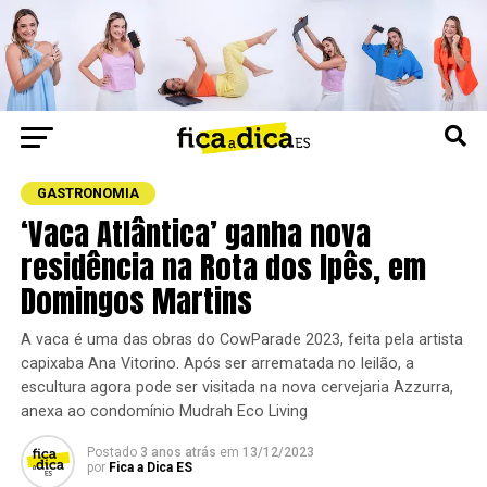
GASTRONOMIA
‘Vaca Atlântica’ ganha nova
residência na Rota dos Ipês, em
Domingos Martins
A vaca é uma das obras do CowParade 2023, feita pela artista
capixaba Ana Vitorino. Após ser arrematada no leilão, a
escultura agora pode ser visitada na nova cervejaria Azzurra,
anexa ao condomínio Mudrah Eco Living
Postado
3 anos atrás
em
13/12/2023
por
Fica a Dica ES