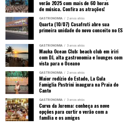
verão 2025 com mais de 60 horas
San Jose de Apalta Late Havest – produtor San Jose de
de música. Confira as atrações!
Apalta Late Havest; uva Viogner; safra 2020
GASTRONOMIA
2 anos atrás
Quarta (10/07) Casafruti abre sua
Terrazas Petit Maseng – produtor Argentina; uva Petit
primeira unidade do novo conceito no ES
Maseng; safra NA
Vinho Licoroso Eden – produtor Vale Trentino –
GASTRONOMIA
3 anos atrás
Mauka Ocean Club: beach club em iriri
Farroupilha/RS Brasil; uva Moscatos Aromáticos; safra
com DJ, alta gastronomia e lounges com
S/SF
vista para o Oceano
Tinto Velho Mundo
GASTRONOMIA
2 anos atrás
Maior rodízio do Estado, La Gula
Cantanhede Res – produtor Beira Atlantica Portugal;
Famiglia Pastrini inaugura na Praia do
Canto
uva Baga; safra 2021
GASTRONOMIA
3 anos atrás
Mouchão TN 750 ml – produtor Mouchão, Portugal,
Curva da Jurema: conheça as nove
Alentejo; uva Alicant Bouschet, Trincadeira; safra 2018
opções para curtir o verão com a
família e os amigos
Quinta da Bacalhoa Tinto – produtor Península de