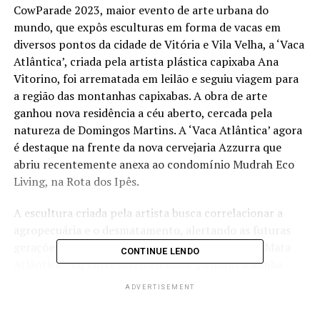
CowParade 2023, maior evento de arte urbana do
mundo, que expôs esculturas em forma de vacas em
diversos pontos da cidade de Vitória e Vila Velha, a ‘Vaca
Atlântica’, criada pela artista plástica capixaba Ana
Vitorino, foi arrematada em leilão e seguiu viagem para
a região das montanhas capixabas. A obra de arte
ganhou nova residência a céu aberto, cercada pela
natureza de Domingos Martins. A ‘Vaca Atlântica’ agora
é destaque na frente da nova cervejaria Azzurra que
abriu recentemente anexa ao condomínio Mudrah Eco
Living, na Rota dos Ipês.
A escultura criada pela artista busca correlacionar a
agropecuária e o desmatamento, alertando as futuras
gerações sobre a importância da preservação da Mata
CONTINUE LENDO
Atlântica. “Eu entreguei meu amor 24 horas à minha
vaquinha. Através da pintura, quis demonstrar a riqueza
ADVERTISEMENT
e importância que temos na beleza natural, alertando
para a necessidade de preservá-la. Estou muito feliz que