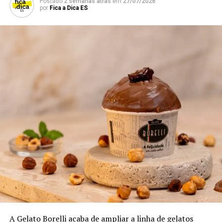
Postado
2 semanas atrás
em
27/07/2026
por
Fica a Dica ES
Veja a lista completa com os premiados no Top Five
da ExpoVinhos Vitória 2026.
Branco Novo Mundo
Errazuris Chardonay – produtor Viña Errazuris, Vale do
Concagua; uva Chardonnay; safra 2023
A Gelato Borelli acaba de ampliar a linha de gelatos