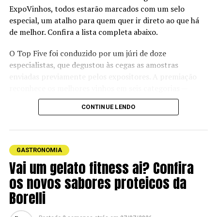
ExpoVinhos, todos estarão marcados com um selo
Informações:
https://www.outback.com.br/outback-
especial, um atalho para quem quer ir direto ao que há
boards
de melhor. Confira a lista completa abaixo.
O Top Five foi conduzido por um júri de doze
especialistas, que degustou às cegas as amostras
enviadas previamente pelos expositores. A premiação
reconhece os melhores vinhos em seis categorias —
Branco Novo Mundo, Branco Velho Mundo, Espumante,
CONTINUE LENDO
Vinho Sobremesa, Tinto Velho Mundo e Tinto Novo
Mundo.
“O Brasil foi destaque positivo no mercado mundial de
GASTRONOMIA
vinhos em 2025. O país registrou o maior volume de
Vai um gelato fitness ai? Confira
consumo de sua história. A ExpoVinhos Vitória faz parte
os novos sabores proteicos da
desse movimento, pois mantém a qualidade de sua
curadoria desde a primeira edição”, destaca Vanderlei
Borelli
Martins, da organização.