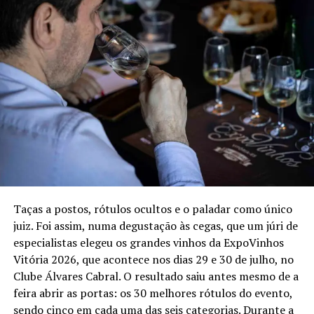
Golden Shrimp Board, R$ 179,90
), cortes de Filet
Mignon (
Ribs & Steak Board, R$ 169,90
), as
tradicionais asinhas de frango (
Ribs & Kookaburra
Wings Board, R$ 129,90
) ou a costela em dose dupla
(Ribs & Ribs Board, R$ 144,90
).
Além das diferentes combinações de proteínas, todas as
tábuas contam com três acompanhamentos à escolha
do cliente. As opções são: Arroz Pilaf, Garlic Mashed
Potato, Jacket Potato, Caesar Salad, Salada da Casa,
Fritas, El Ranchito, Aussie Mac N’ Cheese e Legumes.
Tábuas para compartilhar (Outback Boards)
Taças a postos, rótulos ocultos e o paladar como único
juiz. Foi assim, numa degustação às cegas, que um júri de
Período:
até 4 de outubro de 2026
especialistas elegeu os grandes vinhos da ExpoVinhos
Disponibilidade:
Oferta válida para os Outback físicos
Vitória 2026, que acontece nos dias 29 e 30 de julho, no
(unidades no Shopping Vitória, Shopping Vila Velha e
Clube Álvares Cabral. O resultado saiu antes mesmo de a
Shopping Mestre Álvaro – Serra), delivery (App Meu
feira abrir as portas: os 30 melhores rótulos do evento,
Outback e plataformas Ifood) e pedidos para viagem.
sendo cinco em cada uma das seis categorias. Durante a