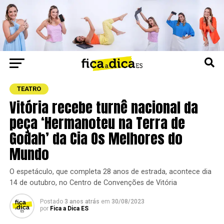
TEATRO
Vitória recebe turnê nacional da
peça ‘Hermanoteu na Terra de
Godah’ da Cia Os Melhores do
Mundo
O espetáculo, que completa 28 anos de estrada, acontece dia
14 de outubro, no Centro de Convenções de Vitória
Postado
3 anos atrás
em
30/08/2023
por
Fica a Dica ES