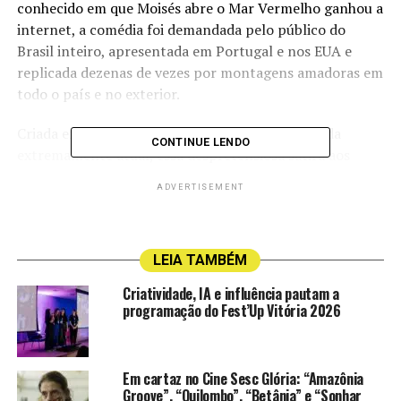
conhecido em que Moisés abre o Mar Vermelho ganhou a
internet, a comédia foi demandada pelo público do
Brasil inteiro, apresentada em Portugal e nos EUA e
replicada dezenas de vezes por montagens amadoras em
todo o país e no exterior.
Criada em 1995, reverenciada pelo público e ainda
CONTINUE LENDO
extremamente atual, essa despretensiosa sátira aos
antigos filmes sobre o Antigo Testamento se utiliza de
ADVERTISEMENT
notórios fatos e personagens históricos para fazer
humor com o dia a dia da nossa realidade.
Nos palcos, a Cia. tem o orgulho de contar com a
LEIA TAMBÉM
luxuosa e divertida participação de Chico Anysio, que
Criatividade, IA e influência pautam a
interpreta Deus com textos em off.
programação do Fest’Up Vitória 2026
Em cartaz no Cine Sesc Glória: “Amazônia
Groove”, “Quilombo”, “Betânia” e “Sonhar