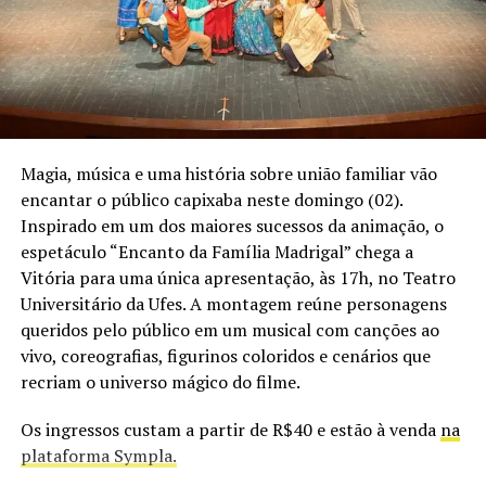
A montagem marca um novo momento na trajetória de
Abel Santana, que assina pela primeira vez a adaptação
de um texto do século XX. “Nossa história é marcada por
montagens inspiradas em autores clássicos, como
Molière, com obras ambientadas entre os séculos XV e
XIX. Agora, encaramos o desafio de adaptar Ferreira
Magia, música e uma história sobre união familiar vão
Gullar, ampliando nosso repertório sem abrir mão da
encantar o público capixaba neste domingo (02).
pesquisa, da linguagem e da qualidade artística que
Inspirado em um dos maiores sucessos da animação, o
sempre buscamos levar ao palco”, afirma o diretor.
espetáculo “Encanto da Família Madrigal” chega a
Vitória para uma única apresentação, às 17h, no Teatro
O elenco é formado pelos atores Abel Santana, Deise
Universitário da Ufes. A montagem reúne personagens
Freitas, Delza Marim, Diego Pianna, Gabe Braga, João
queridos pelo público em um musical com canções ao
Grobério, Lina Carneiro, Mateus Fosther, Pedro Totola,
vivo, coreografias, figurinos coloridos e cenários que
Thais Borsoneli, Thiago Miranda e Vânia Cunha.
recriam o universo mágico do filme.
Peça “A Peso de Ouro”, de Abel Santana
Os ingressos custam a partir de R$40 e estão à venda
na
plataforma Sympla.
Quando:
20 de agosto, às 19h30