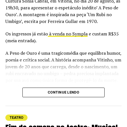
Cultura Sônia Cabral, em Vitória, no dia 20 de agosto, às
Elenco: Adriana Nunes, Adriano Siri, Jovane Nunes,
19h30, para apresentar o espetáculo inédito’ A Peso de
Ricardo Pipo, Victor Leal e Welder Rodrigues
Ouro’. A montagem é inspirada na peça ‘Um Rubi no
Umbigo’, escrita por Ferreira Gullar em 1970.
Duração: 80 min
Os ingressos já estão
à venda no Sympla
e custam R$35
Classificação: 14 anos
(meia entrada).
Produtora: Fábrica dos Sonhos
A Peso de Ouro é uma tragicomédia que equilibra humor,
poesia e crítica social. A história acompanha Vitinho, um
Ingressos de R$ 45.00 a R$ 140.00
jovem de 20 anos que carrega, desde o nascimento, um
rubi encravado no umbigo – pedra preciosa implantada
Ingressos à venda:
ingressodigital.com
por sua avó como única forma de protegê-lo da morte.
Quando a família de classe média mergulha em uma
CONTINUE LENDO
grave crise financeira, o pai vê no rubi a solução para
quitar as dívidas e decide retirá-lo. A notícia, porém,
desperta a cobiça de uma sociedade inteira, que passa a
enxergar o rapaz como um verdadeiro tesouro. Cercado
TEATRO
por interesses e “aves de rapina”, Vitinho embarca em