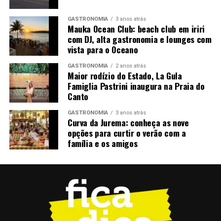
galpao-2/
GASTRONOMIA
3 anos atrás
Ou ainda na bilheteria do Sesc Glória, de quarta a
Mauka Ocean Club: beach club em iriri
com DJ, alta gastronomia e lounges com
sábado, das 10h às 20h
vista para o Oceano
Informações
: (27) 3232-4765 | 4777 | 4773
GASTRONOMIA
2 anos atrás
Maior rodízio do Estado, La Gula
Famiglia Pastrini inaugura na Praia do
Canto
GASTRONOMIA
3 anos atrás
Curva da Jurema: conheça as nove
opções para curtir o verão com a
família e os amigos