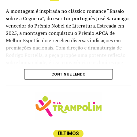
A montagem é inspirada no clássico romance “Ensaio
Ingressos:
A partir de R$ 40
sobre a Cegueira”, do escritor português José Saramago,
Vendas:
https://bileto.sympla.com.br/event/121085?
vencedor do Prêmio Nobel de Literatura. Estreada em
share_id=1-copiarlink
2025, a montagem conquistou o Prêmio APCA de
Melhor Espetáculo e recebeu diversas indicações em
Classificação livre
premiações nacionais. Com direção e dramaturgia de
Rodrigo Portella, a peça propõe uma potente reflexão
sobre humanidade, ética, convivência e os limites que
sustentam a vida em sociedade.
CONTINUE LENDO
ÚLTIMOS