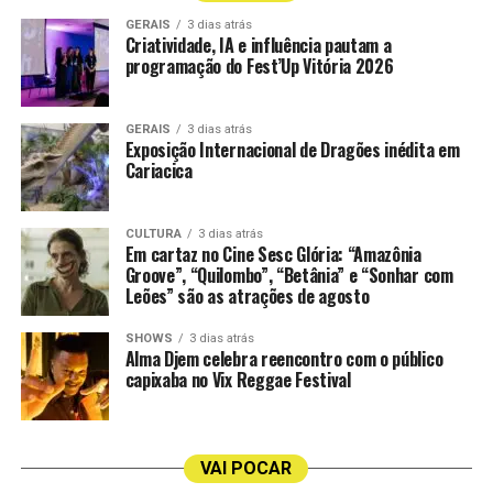
GERAIS
3 dias atrás
Criatividade, IA e influência pautam a
programação do Fest’Up Vitória 2026
Foto: Fernando Lara
GERAIS
3 dias atrás
A narrativa acompanha uma epidemia de cegueira que se
Exposição Internacional de Dragões inédita em
espalha rapidamente por uma cidade. Tudo começa
Cariacica
quando um homem perde a visão de forma repentina no
trânsito. A partir daí, a condição atinge outras pessoas e
CULTURA
3 dias atrás
transforma radicalmente as relações humanas,
Em cartaz no Cine Sesc Glória: “Amazônia
colocando à prova valores como solidariedade,
Groove”, “Quilombo”, “Betânia” e “Sonhar com
Leões” são as atrações de agosto
moralidade e senso coletivo.
SHOWS
3 dias atrás
Mais do que uma adaptação do romance de Saramago, o
Alma Djem celebra reencontro com o público
espetáculo estabelece um diálogo entre a obra literária e
capixaba no Vix Reggae Festival
os artistas do Grupo Galpão. A encenação amplia o
conceito de “ensaio”, explorando as fronteiras entre
realidade e ficção, ator e personagem, narrativa e
VAI POCAR
representação.