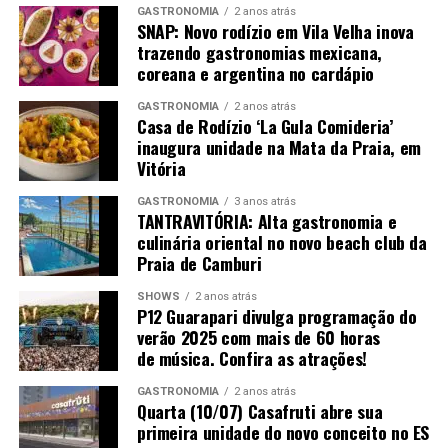
GASTRONOMIA
2 anos atrás
SNAP: Novo rodízio em Vila Velha inova
Grandes Espetáculos –
“(Um) Ensaio Sobre a
trazendo gastronomias mexicana,
Cegueira” do Grupo Galpão
coreana e argentina no cardápio
Quando:
20 de junho (sábado) e 21 de junho (domingo)
Local:
Teatro Glória – Centro Cultural Sesc Glória
GASTRONOMIA
2 anos atrás
Casa de Rodízio ‘La Gula Comideria’
Horários:
19h30 (sábado) e 18h (domingo)
inaugura unidade na Mata da Praia, em
Classificação indicativa:
16 anos
Vitória
Duração:
90 minutos
GASTRONOMIA
3 anos atrás
Ingressos
TANTRAVITÓRIA: Alta gastronomia e
culinária oriental no novo beach club da
Valor:
Inteira: R$ 100 | Comerciário/meia-entrada/meia
Praia de Camburi
solidária: R$ 50 | Conveniado: R$ 55 | Comerciante: R$
55
SHOWS
2 anos atrás
P12 Guarapari divulga programação do
verão 2025 com mais de 60 horas
20/06 (sábado):
https://lets.events/e/sesc-grandes-
de música. Confira as atrações!
espetaculos-um-ensaio-sobre-a-cegueira-grupo-
galpao/
GASTRONOMIA
2 anos atrás
Quarta (10/07) Casafruti abre sua
21/06 (domingo):
https://lets.events/e/sesc-grandes-
primeira unidade do novo conceito no ES
espetaculos-um-ensaio-sobre-a-cegueira-grupo-