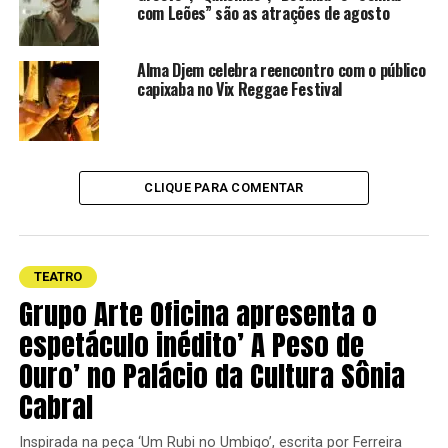
com Leões” são as atrações de agosto
Alma Djem celebra reencontro com o público
capixaba no Vix Reggae Festival
CLIQUE PARA COMENTAR
Os Melhores do Mundo
Sobre Os Melhores do Mundo
Os Melhores do Mundo influenciaram a formação de
TEATRO
diversos artistas e grupos teatrais pelo Brasil e,
Grupo Arte Oficina apresenta o
notadamente, têm consolidado uma carreira referencial
espetáculo inédito’ A Peso de
sem precedentes na história do teatro de humor do país.
Ouro’ no Palácio da Cultura Sônia
Desde 1995 em cartaz, o grupo já percorreu o país
Cabral
inteiro diversas vezes com seu repertório autoral, esteve
em Portugal e nos EUA, lançou 3 DVDs de grande
Inspirada na peça ‘Um Rubi no Umbigo’, escrita por Ferreira