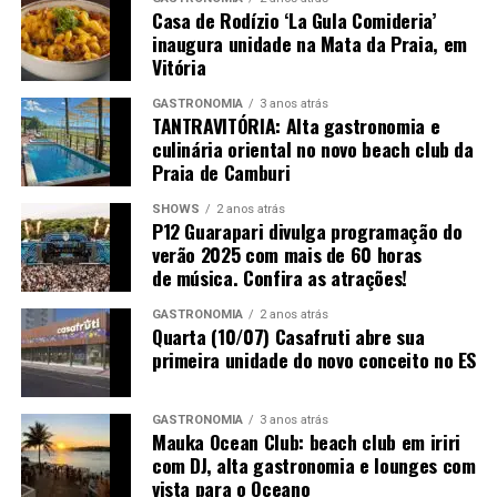
Casa de Rodízio ‘La Gula Comideria’
lazer. Os ingressos para o circuito completo de
inaugura unidade na Mata da Praia, em
arquitetura e decoração estão disponíveis na plataforma
Vitória
oficial
appcasacor.com.br
.
GASTRONOMIA
3 anos atrás
TANTRAVITÓRIA: Alta gastronomia e
culinária oriental no novo beach club da
Praia de Camburi
SHOWS
2 anos atrás
P12 Guarapari divulga programação do
verão 2025 com mais de 60 horas
de música. Confira as atrações!
GASTRONOMIA
2 anos atrás
Quarta (10/07) Casafruti abre sua
primeira unidade do novo conceito no ES
GASTRONOMIA
3 anos atrás
Mauka Ocean Club: beach club em iriri
com DJ, alta gastronomia e lounges com
vista para o Oceano