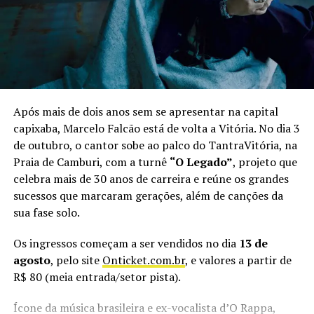
trabalho que acaba de concorrer em duas categorias do
Prêmio da Música Brasileira e se tornou o primeiro DVD
de reggae nacional a integrar o catálogo da Globoplay,
sem deixar de lado os clássicos que ajudaram a construir
a trajetória do grupo. “O público pode esperar um show
com músicas do nosso DVD acústico, mas também com
aquelas que fazem parte da nossa história e que a galera
Após mais de dois anos sem se apresentar na capital
do Espírito Santo conhece muito bem”, adianta o
capixaba, Marcelo Falcão está de volta a Vitória. No dia 3
vocalista.
de outubro, o cantor sobe ao palco do TantraVitória, na
Praia de Camburi, com a turnê
“O Legado”
, projeto que
Além do Alma Djem, o Vix Reggae Festival terá no line
celebra mais de 30 anos de carreira e reúne os grandes
up as bandas Adão Negro, Rasta Joint e Filosofia Reggae.
sucessos que marcaram gerações, além de canções da
Ao todo, serão mais 14 horas de música à beira-mar,
sua fase solo.
reunindo artistas de diferentes gerações do reggae
brasileiro.
Os ingressos começam a ser vendidos no dia
13 de
agosto
, pelo site
Onticket.com.br
, e valores a partir de
Vix Reggae Festival
R$ 80 (meia entrada/setor pista).
Quando:
29 de agosto (sábado), às 14h
Ícone da música brasileira e ex-vocalista d’O Rappa,