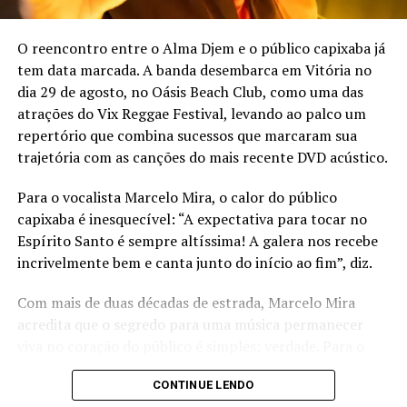
O reencontro entre o Alma Djem e o público capixaba já
TÓPICOS RELACIONADOS:
LANÇAMENTO
MÚSICA
SHOWS
tem data marcada. A banda desembarca em Vitória no
VITÓRIA
dia 29 de agosto, no Oásis Beach Club, como uma das
atrações do Vix Reggae Festival, levando ao palco um
repertório que combina sucessos que marcaram sua
trajetória com as canções do mais recente DVD acústico.
Para o vocalista Marcelo Mira, o calor do público
capixaba é inesquecível: “A expectativa para tocar no
Espírito Santo é sempre altíssima! A galera nos recebe
incrivelmente bem e canta junto do início ao fim”, diz.
Com mais de duas décadas de estrada, Marcelo Mira
acredita que o segredo para uma música permanecer
viva no coração do público é simples: verdade. Para o
compositor, são as histórias reais e os sentimentos
CONTINUE LENDO
sinceros que transformam uma canção em companhia