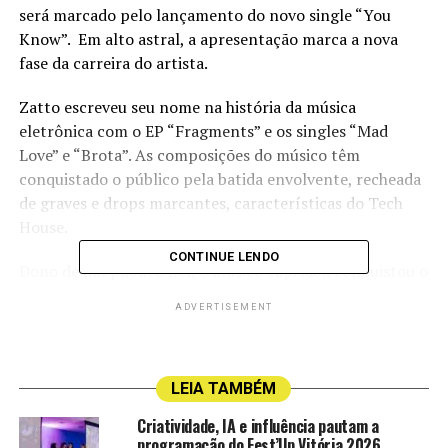
será marcado pelo lançamento do novo single “You
Know”. Em alto astral, a apresentação marca a nova
fase da carreira do artista.
Zatto escreveu seu nome na história da música
eletrônica com o EP “Fragments” e os singles “Mad
Love” e “Brota”. As composições do músico têm
conquistado o público pela batida envolvente, recheada
de graves e drops marcantes, características do Tech
House.
CONTINUE LENDO
Dono de um público fiel, o músico capixaba conquistou o
coração da geração Millennial, que se identifica com o
ADVERTISEMENT
seu estilo único de fazer música, conhecido por explorar
elementos do funk e de batidas características dos anos
2000, remetendo a cultura brasileira.
LEIA TAMBÉM
“A
Criatividade, IA e influência pautam a
programação do Fest’Up Vitória 2026