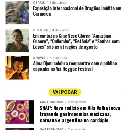
GERAIS
4 dias atrás
A temporada de 30 anos da CASACOR ES segue em
Exposição Internacional de Dragões inédita em
cartaz até o dia 8 de setembro.
Cariacica
Vila na Voz
Anginha Buaiz
CULTURA
4 dias atrás
Em cartaz no Cine Sesc Glória: “Amazônia
Groove”, “Quilombo”, “Betânia” e “Sonhar com
Cais Jacarandá
Pelissari
Leões” são as atrações de agosto
Agenda Musical da Semana na CASACOR ES 2026
Quando:
30 de julho a 02 de agosto
SHOWS
4 dias atrás
Alma Djem celebra reencontro com o público
Programação:
capixaba no Vix Reggae Festival
Quinta-feira: Cais Jacarandá (Voz e Sax) | 19h
Sexta-feira: Vila na Voz (Voz e Violão) | 19h
Sábado: Anginha Buaiz e Fábio Calazans (Voz e Violão) |
VAI POCAR
19h
Domingo: Pelissari | 16h
GASTRONOMIA
2 anos atrás
SNAP: Novo rodízio em Vila Velha inova
Local:
Área Gastronômica da CASACOR ES 2026
trazendo gastronomias mexicana,
(Antigo Hotel Canto do Sol, Orla da Praia de Camburi,
coreana e argentina no cardápio
Vitória)
Acesso:
Gratuito para o circuito gastronômico e de
GASTRONOMIA
2 anos atrás