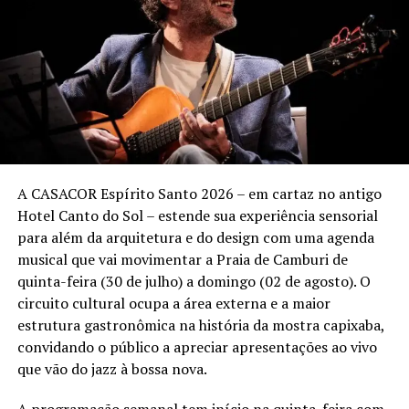
seguem sendo marcados pela intensidade, pela
interação com a plateia e por um repertório que une
clássicos da carreira a novos sucessos.
Sunset Marcelo Falcão – Turnê “O Legado”
Quando:
3 de outubro (sábado)
Local:
Tantra Vitória – Praia de Camburi – Vitória (ES)
A CASACOR Espírito Santo 2026 – em cartaz no antigo
Hotel Canto do Sol – estende sua experiência sensorial
Ingressos:
vendas a partir de 13 de agosto pelo
para além da arquitetura e do design com uma agenda
site
Onticket.com.br
.
musical que vai movimentar a Praia de Camburi de
Setores:
quinta-feira (30 de julho) a domingo (02 de agosto). O
• Pista Pé na Areia – a partir de R$ 80 (meia-entrada)
circuito cultural ocupa a área externa e a maior
• Espaço Premium – a partir de R$ 110 (meia-entrada)
estrutura gastronômica na história da mostra capixaba,
• Lounges – informações @booaproducoes
convidando o público a apreciar apresentações ao vivo
que vão do jazz à bossa nova.
Realização:
Booa Produções e Backstage Eventos.
A programação semanal tem início na quinta-feira com