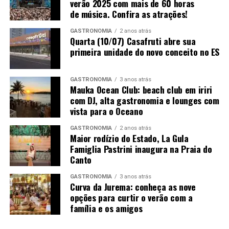
verão 2025 com mais de 60 horas
Além das apresentações, os grupos capixaba e
de música. Confira as atrações!
maranhense participarão de um intercâmbio artístico
SALA
HORÁRIO
FILME
CLASSIFICA
GASTRONOMIA
2 anos atrás
para compartilhar vivências, processos criativos e
ÇÃO
Quarta (10/07) Casafruti abre sua
experiências de palco.
primeira unidade do novo conceito no ES
Sala 1
12:00
Meu Pé de
A10
Laranja Lima
“Esse encontro entre os grupos do Espírito Santo e do
(99 min)
Maranhão fortalece o fazer artístico, amplia repertórios
GASTRONOMIA
3 anos atrás
Mauka Ocean Club: beach club em iriri
Sala 2
14:30
Quilombo
A12
e contribui para o desenvolvimento das artes cênicas,
com DJ, alta gastronomia e lounges com
(120 min)
reafirmando o compromisso do Sesc Espírito Santo com
vista para o Oceano
a valorização da cultura e a formação de redes de
Sala 1
15:30
O Auto da
A12
colaboração”, ressalta Rafaella Vagmaker.
GASTRONOMIA
2 anos atrás
Compadecid
Maior rodízio do Estado, La Gula
a 2 (114
Famiglia Pastrini inaugura na Praia do
min)
Canto
Sala 2
17:30
Mambembe
A14
GASTRONOMIA
3 anos atrás
(97 min)
Curva da Jurema: conheça as nove
opções para curtir o verão com a
Sala 1
18:30
Sonhar com
A16
família e os amigos
Leões (87
min)