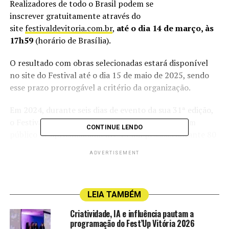
Realizadores de todo o Brasil podem se
inscrever gratuitamente através do
site
festivaldevitoria.com.br
,
até o dia 14 de março, às
17h59
(horário de Brasília).
O resultado com obras selecionadas estará disponível
no site do Festival até o dia 15 de maio de 2025, sendo
esse prazo prorrogável a critério da organização.
Em 2024, durante seis dias de evento da sua 31ª edição,
o Festival de Cinema de Vitória (FCV) alcançou um
CONTINUE LENDO
público de aproximadamente 15 mil pessoas durante 80
horas de programação com mostras competitivas,
ADVERTISEMENT
formações, sessões especiais, debates e lançamentos de
publicações, o que confirma o interesse do público pela
produção e o universo audiovisual brasileiro.
LEIA TAMBÉM
“Democratizar a produção audiovisual brasileira e
Criatividade, IA e influência pautam a
trabalhar para a formação e renovação de plateia são as
programação do Fest’Up Vitória 2026