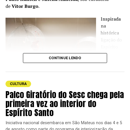
documentário
Amazônia Groove
, de
Bruno Murtinho
.
de
Vitor Burgo
.
A obra convida o espectador a mergulhar nas tradições
Inspirada
musicais que pulsam na Amazônia paraense. Ao dar voz
na
aos artistas locais, a produção lança luz sobre a riqueza
histórica
sonora e cultural da região.
ligação do
Espírito
Santo com
CONTINUE LENDO
a indústria
CULTURA
Palco Giratório do Sesc chega pela
primeira vez ao interior do
Espírito Santo
Betânia
Iniciativa nacional desembarca em São Mateus nos dias 4 e 5
de agosto como parte do programa de interiorização da