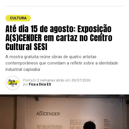
As sessões acontecem
de quarta a sábado
, em
Outros Olhares
,
10ª Mostra Mulheres no Cinema
,
10ª
múltiplos horários. Os
ingressos são gratuitos
e
Mostra Cinema e Negritude
,
9ª Mostra Nacional de
podem ser retirados antecipadamente pela
Videoclipes
,
8ª Mostra Nacional de Cinema
CULTURA
plataforma
Lets Events
ou presencialmente na
Ambiental
e a
7ª Mostra Do Outro Lado – Cinema
Até dia 15 de agosto: Exposição
bilheteria do
Centro Cultural Sesc Glória
.
Fantástico
.
A(S)CENDER em cartaz no Centro
Cultural SESI
TÓPICOS RELACIONADOS:
CINEMA
CULTURA
A mostra gratuita reúne obras de quatro artistas
FESTIVAL DE CINEMA DE VITÓRIA
VITÓRIA
contemporâneos que convidam a refletir sobre a identidade
industrial capixaba
Postado
2 semanas atrás
em
29/07/2026
por
Fica a Dica ES
Quilombo
Destaques da Programação: