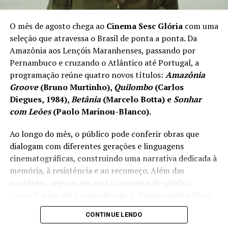
– Só serão aceitos no máximo dois (02) filmes por
realizador(a) ou coletivo de realizadores, de forma que
O mês de agosto chega ao
Cinema Sesc Glória
com uma
no caso de inscrições além do limite serão consideradas
seleção que atravessa o Brasil de ponta a ponta. Da
apenas as 2 (duas) obras mais recentes.
Amazônia aos Lençóis Maranhenses, passando por
Pernambuco e cruzando o Atlântico até Portugal, a
O regulamento completo sobre o processo de inscrição
programação reúne quatro novos títulos:
Amazônia
pode ser acessado em
festivaldevitoria.com.br
.
Groove
(Bruno Murtinho),
Quilombo
(Carlos
Possíveis dúvidas podem ser esclarecidas através do e-
Diegues, 1984),
Betânia
(Marcelo Botta) e
Sonhar
mail
inscricoes.32fcv@gmail.com
ou pelo WhatsApp
com Leões
(Paolo Marinou-Blanco).
(27) 98129-2627, de segunda a sexta-feira, das 9h às 17h.
Ao longo do mês, o público pode conferir obras que
MOSTRAS
dialogam com diferentes gerações e linguagens
cinematográficas, construindo uma narrativa dedicada à
Os filmes selecionados para o 32º Festival de Cinema de
memória, à resistência e ao recomeço. Além das
Vitória serão exibidos nas 11 mostras competitivas do
novidades, seguem em cartaz sucessos de público
evento. São elas:
29ª Mostra Competitiva Nacional de
como
O Auto da Compadecida 2
,
Mambembe
e
Meu
Curtas
,
15ª Mostra Competitiva Nacional de
Pé de Laranja Lima
.
Longas
,
15ª Mostra Quatro Estações
,
14ª Mostra
CONTINUE LENDO
Corsária
,
14ª Mostra Foco Capixaba
,
12ª Mostra